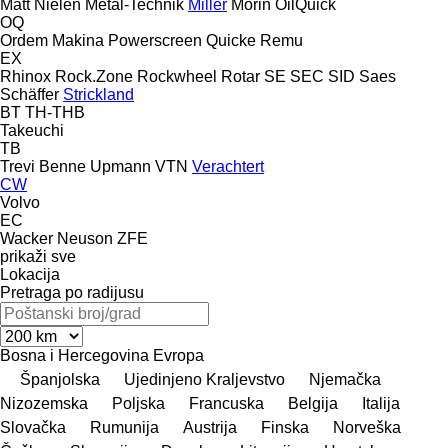
Matt Nielen
Metal-Technik
Miller
Morin
OilQuick
OQ
Ordem Makina
Powerscreen
Quicke
Remu
EX
Rhinox
Rock.Zone
Rockwheel
Rotar
SE
SEC
SID
Saes
Schäffer
Strickland
BT
TH-THB
Takeuchi
TB
Trevi Benne
Upmann
VTN
Verachtert
CW
Volvo
EC
Wacker Neuson
ZFE
prikaži sve
Lokacija
Pretraga po radijusu
Bosna i Hercegovina
Evropa
Španjolska
Ujedinjeno Kraljevstvo
Njemačka
Nizozemska
Poljska
Francuska
Belgija
Italija
Slovačka
Rumunija
Austrija
Finska
Norveška