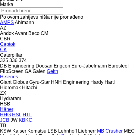
Marka
Po ovom zahtjevu ništa nije pronađeno
AMPS
Ahlmann
AZ
Andox
Avant
Beco
CM
CBR
Captok
CK
Caterpillar
325
336
374
DB Engineering
Doosan
Engcon
Euro-Jabelmann
Eurosteel
FlipScreen
GA
Galen
Geith
H-series
Giant
Globus
Gyru-Star
HNH Engineering
Hardy
Hartl
Hidromak
Hitachi
ZX
Hydraram
HSB
Häner
HHG
HSL
HTL
JCB
JW
KBKC
TB
KSW
Kaiser
Komatsu
LSB
Lehnhoff
Liebherr
MB Crusher
MEC