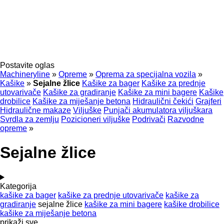
Postavite oglas
Machineryline
»
Opreme
»
Oprema za specijalna vozila
»
Kašike
»
Sejalne žlice
Kašike za bager
Kašike za prednje
utovarivače
Kašike za gradiranje
Kašike za mini bagere
Kašike
drobilice
Kašike za miješanje betona
Hidraulični čekići
Grajferi
Hidraulične makaze
Viljuške
Punjači akumulatora viljuškara
Svrdla za zemlju
Pozicioneri viljuške
Podrivači
Razvodne
opreme
»
Sejalne žlice
Kategorija
kašike za bager
kašike za prednje utovarivače
kašike za
gradiranje
sejalne žlice
kašike za mini bagere
kašike drobilice
kašike za miješanje betona
prikaži sve