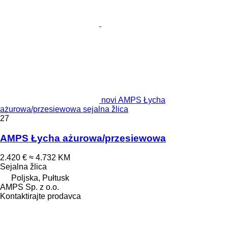
novi AMPS Łycha
ażurowa/przesiewowa sejalna žlica
27
AMPS Łycha ażurowa/przesiewowa
2.420 €
≈ 4.732 KM
Sejalna žlica
Poljska, Pułtusk
AMPS Sp. z o.o.
Kontaktirajte prodavca