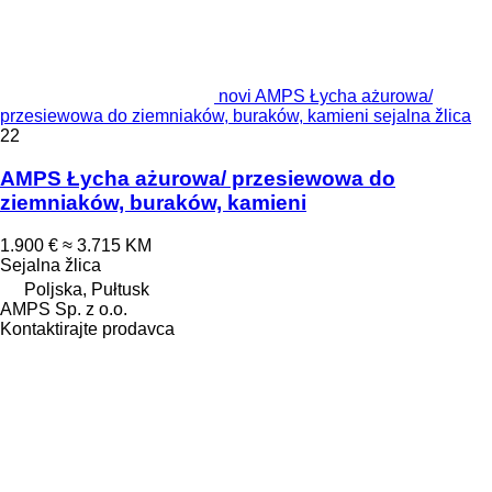
novi AMPS Łycha ażurowa/
przesiewowa do ziemniaków, buraków, kamieni sejalna žlica
22
AMPS Łycha ażurowa/ przesiewowa do
ziemniaków, buraków, kamieni
1.900 €
≈ 3.715 KM
Sejalna žlica
Poljska, Pułtusk
AMPS Sp. z o.o.
Kontaktirajte prodavca