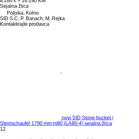
8.280 €
≈ 16.190 KM
Sejalna žlica
Poljska, Kolno
SID S.C. P. Banach, M. Rejka
Kontaktirajte prodavca
novi SID Stone bucket /
Steinschaufel 1790 mm m80 (LA80-4) sejalna žlica
12