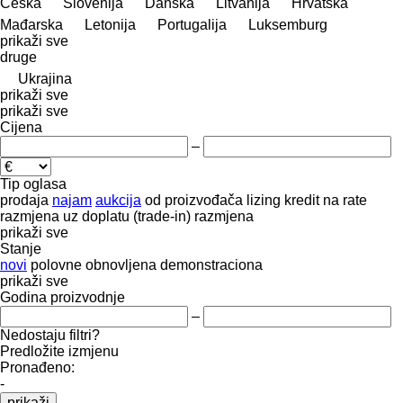
Češka
Slovenija
Danska
Litvanija
Hrvatska
Mađarska
Letonija
Portugalija
Luksemburg
prikaži sve
druge
Ukrajina
prikaži sve
prikaži sve
Cijena
–
Tip oglasa
prodaja
najam
aukcija
od proizvođača
lizing
kredit
na rate
razmjena uz doplatu (trade-in)
razmjena
prikaži sve
Stanje
novi
polovne
obnovljena
demonstraciona
prikaži sve
Godina proizvodnje
–
Nedostaju filtri?
Predložite izmjenu
Pronađeno:
-
prikaži