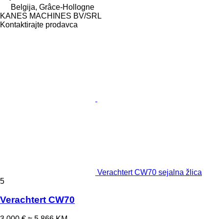
Belgija, Grâce-Hollogne
KANES MACHINES BV/SRL
Kontaktirajte prodavca
Verachtert CW70 sejalna žlica
5
Verachtert CW70
3.000 €
≈ 5.866 KM