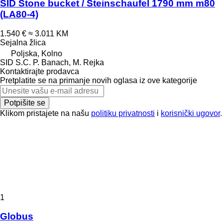
SID Stone bucket / Steinschaufel 1790 mm m80
(LA80-4)
1.540 €
≈ 3.011 KM
Sejalna žlica
Poljska, Kolno
SID S.C. P. Banach, M. Rejka
Kontaktirajte prodavca
Pretplatite se na primanje novih oglasa iz ove kategorije
Potpišite se
Klikom pristajete na našu
politiku privatnosti
i
korisnički ugovor
.
1
Globus