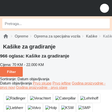
Opreme
Oprema za specijalna vozila
Kašike
Kašik
Kašike za gradiranje
966 oglasa:
Kašike za gradiranje
Cijena:
70 KM - 22.000 KM
Filter
Sortiranje
:
Datum objavljivanja
Datum objavljivanja
Prvo skupe
Prvo jeftine
Godina proizvodnje -
prvo novi
Godina proizvodnje - prvo stare