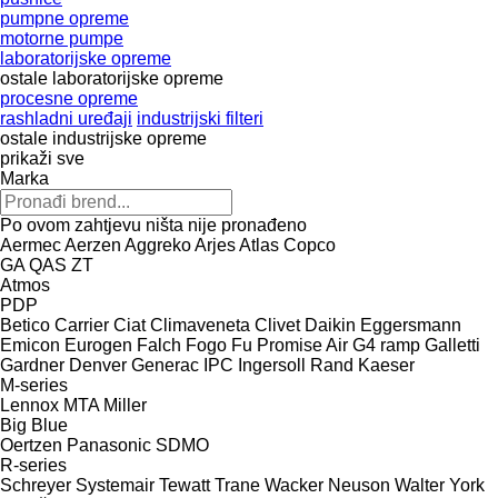
pumpne opreme
motorne pumpe
laboratorijske opreme
ostale laboratorijske opreme
procesne opreme
rashladni uređaji
industrijski filteri
ostale industrijske opreme
prikaži sve
Marka
Po ovom zahtjevu ništa nije pronađeno
Aermec
Aerzen
Aggreko
Arjes
Atlas Copco
GA
QAS
ZT
Atmos
PDP
Betico
Carrier
Ciat
Climaveneta
Clivet
Daikin
Eggersmann
Emicon
Eurogen
Falch
Fogo
Fu Promise Air
G4 ramp
Galletti
Gardner Denver
Generac
IPC
Ingersoll Rand
Kaeser
M-series
Lennox
MTA
Miller
Big Blue
Oertzen
Panasonic
SDMO
R-series
Schreyer
Systemair
Tewatt
Trane
Wacker Neuson
Walter
York