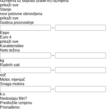
razmjena uz doplatu (trade-in)
razmjena
prikaži sve
Stanje
novi
polovne
obnovljena
prikaži sve
Godina proizvodnje
–
Евро
Euro 4
prikaži sve
Karakteristike
Neto težina
–
kg
Radnih sati
–
m/č
Motor, mjenjač
Snaga motora
–
k.s.
Nedostaju filtri?
Predložite izmjenu
Pronađeno: