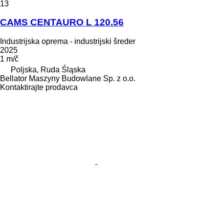
13
CAMS CENTAURO L 120.56
Industrijska oprema - industrijski šreder
2025
1 m/č
Poljska, Ruda Śląska
Bellator Maszyny Budowlane Sp. z o.o.
Kontaktirajte prodavca