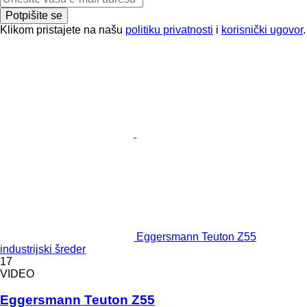
Potpišite se
Klikom pristajete na našu
politiku privatnosti
i
korisnički ugovor
.
Eggersmann Teuton Z55
industrijski šreder
17
VIDEO
Eggersmann Teuton Z55