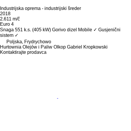
Industrijska oprema - industrijski šreder
2018
2.611 m/č
Euro 4
Snaga
551 k.s. (405 kW)
Gorivo
dizel
Mobile
✓
Gusjenični
sistem
✓
Poljska, Frydrychowo
Hurtownia Olejów i Paliw Olkop Gabriel Kropkowski
Kontaktirajte prodavca