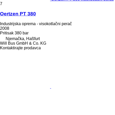
7
Oertzen PT 380
Industrijska oprema - visokotlačni perač
2008
Pritisak
380 bar
Njemačka, Haßfurt
Will Bus GmbH & Co. KG
Kontaktirajte prodavca