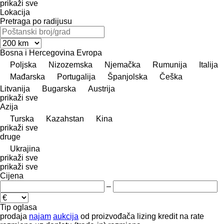
prikaži sve
Lokacija
Pretraga po radijusu
Bosna i Hercegovina
Evropa
Poljska
Nizozemska
Njemačka
Rumunija
Italija
Mađarska
Portugalija
Španjolska
Češka
Litvanija
Bugarska
Austrija
prikaži sve
Azija
Turska
Kazahstan
Kina
prikaži sve
druge
Ukrajina
prikaži sve
prikaži sve
Cijena
–
Tip oglasa
prodaja
najam
aukcija
od proizvođača
lizing
kredit
na rate