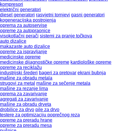
kompresori
električni generatori
diesel generatori
rasvjetni tornjevi
gasni generatori
kogeneracijska postrojenja
oprema za autoservise
opreme za autopraonice
visokotlačni perači
sistemi za pranje točkova
auto dizalice
makazaste auto dizalice
opreme za ispravljanje
medicinske opreme
medicinske dijagnostičke opreme
kardiološke opreme
opreme za reciklažu
industrijski šrederi
bageri za pretovar
ekrani bubnja
mašine za obradu metala
strugovi za metal
mašine za sečenje metala
mašine za rezanje lima
oprema za zavarivanje
agregati za zavarivanje
mašine za obradu drveta
drobilice za drvo
pile za drvo
testere za optimizaciju poprečnog reza
opreme za preradu hrane
opreme za preradu mesa
pušnice