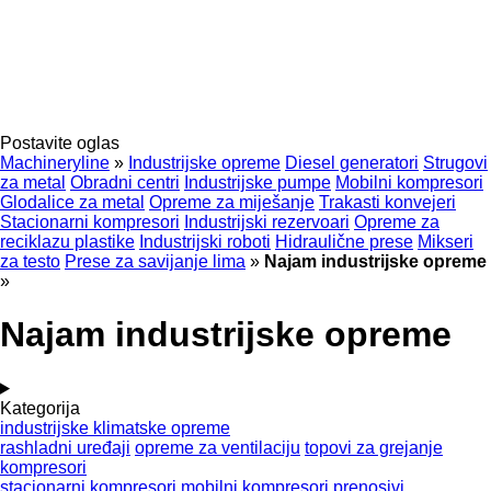
Postavite oglas
Machineryline
»
Industrijske opreme
Diesel generatori
Strugovi
za metal
Obradni centri
Industrijske pumpe
Mobilni kompresori
Glodalice za metal
Opreme za miješanje
Trakasti konvejeri
Stacionarni kompresori
Industrijski rezervoari
Opreme za
reciklazu plastike
Industrijski roboti
Hidraulične prese
Mikseri
za testo
Prese za savijanje lima
»
Najam industrijske opreme
»
Najam industrijske opreme
Kategorija
industrijske klimatske opreme
rashladni uređaji
opreme za ventilaciju
topovi za grejanje
kompresori
stacionarni kompresori
mobilni kompresori
prenosivi