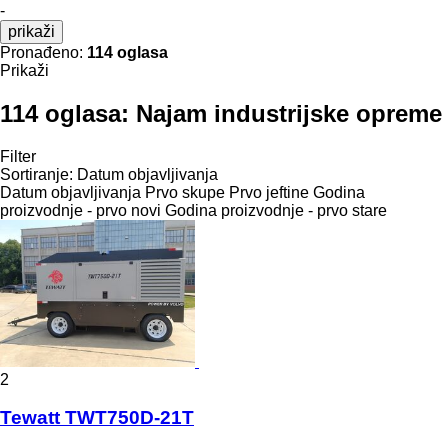
-
prikaži
Pronađeno:
114 oglasa
Prikaži
114 oglasa:
Najam industrijske opreme
Filter
Sortiranje
:
Datum objavljivanja
Datum objavljivanja
Prvo skupe
Prvo jeftine
Godina
proizvodnje - prvo novi
Godina proizvodnje - prvo stare
2
Tewatt TWT750D-21T