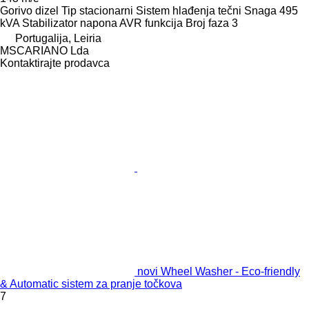
Gorivo
dizel
Tip
stacionarni
Sistem hlađenja
tečni
Snaga
495
kVA
Stabilizator napona
AVR funkcija
Broj faza
3
Portugalija, Leiria
MSCARIANO Lda
Kontaktirajte prodavca
novi Wheel Washer - Eco-friendly
& Automatic sistem za pranje točkova
7