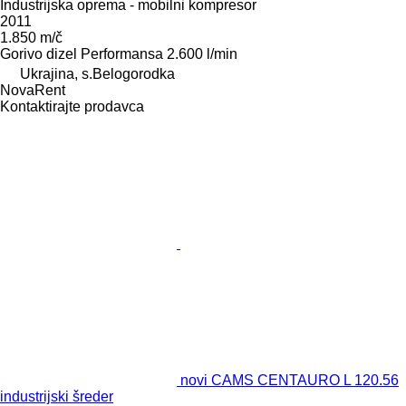
Industrijska oprema - mobilni kompresor
2011
1.850 m/č
Gorivo
dizel
Performansa
2.600 l/min
Ukrajina, s.Belogorodka
NovaRent
Kontaktirajte prodavca
novi CAMS CENTAURO L 120.56
industrijski šreder