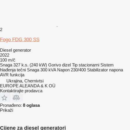
2
Fogo FDG 300 SS
Diesel generator
2022
100 m/č
Snaga
327 k.s. (240 kW)
Gorivo
dizel
Tip
stacionarni
Sistem
hlađenja
tečni
Snaga
300 kVA
Napon
230/400
Stabilizator napona
AVR funkcija
Ukrajina, Chernivtsi
EUROPE ALEANDA & K OÜ
Kontaktirajte prodavca
Pronađeno:
8 oglasa
Prikaži
Cijene za diesel generatori