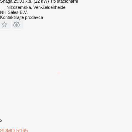
Snaga
29.93 k.s. (22 kW)
Tip
stacionarni
Nizozemska, Ven-Zeldenheide
NH Sales B.V.
Kontaktirajte prodavca
3
SDMO R165