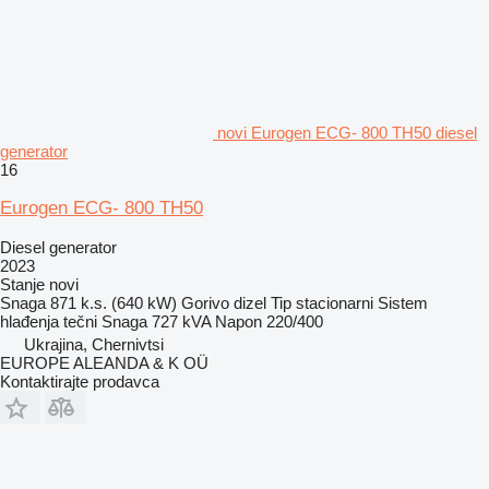
novi Eurogen ECG- 800 TH50 diesel
generator
16
Eurogen ECG- 800 TH50
Diesel generator
2023
Stanje
novi
Snaga
871 k.s. (640 kW)
Gorivo
dizel
Tip
stacionarni
Sistem
hlađenja
tečni
Snaga
727 kVA
Napon
220/400
Ukrajina, Chernivtsi
EUROPE ALEANDA & K OÜ
Kontaktirajte prodavca