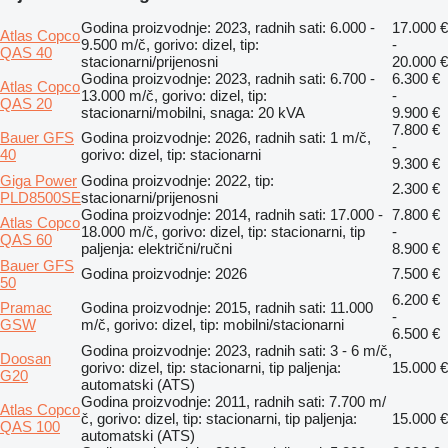
Godina proizvodnje: 2023, radnih sati: 6.000 -
17.000 €
Atlas Copco
9.500 m/č, gorivo: dizel, tip:
-
QAS 40
stacionarni/prijenosni
20.000 €
Godina proizvodnje: 2023, radnih sati: 6.700 -
6.300 €
Atlas Copco
13.000 m/č, gorivo: dizel, tip:
-
QAS 20
stacionarni/mobilni, snaga: 20 kVA
9.900 €
7.800 €
Bauer GFS
Godina proizvodnje: 2026, radnih sati: 1 m/č,
-
40
gorivo: dizel, tip: stacionarni
9.300 €
Giga Power
Godina proizvodnje: 2022, tip:
2.300 €
PLD8500SE
stacionarni/prijenosni
Godina proizvodnje: 2014, radnih sati: 17.000 -
7.800 €
Atlas Copco
18.000 m/č, gorivo: dizel, tip: stacionarni, tip
-
QAS 60
paljenja: električni/ručni
8.900 €
Bauer GFS
Godina proizvodnje: 2026
7.500 €
50
6.200 €
Pramac
Godina proizvodnje: 2015, radnih sati: 11.000
-
GSW
m/č, gorivo: dizel, tip: mobilni/stacionarni
6.500 €
Godina proizvodnje: 2023, radnih sati: 3 - 6 m/č,
Doosan
gorivo: dizel, tip: stacionarni, tip paljenja:
15.000 €
G20
automatski (ATS)
Godina proizvodnje: 2011, radnih sati: 7.700 m/
Atlas Copco
č, gorivo: dizel, tip: stacionarni, tip paljenja:
15.000 €
QAS 100
automatski (ATS)