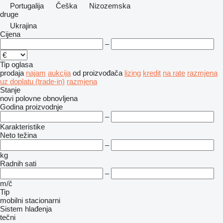
Portugalija
Češka
Nizozemska
druge
Ukrajina
Cijena
–
Tip oglasa
prodaja
najam
aukcija
od proizvođača
lizing
kredit
na rate
razmjena
uz doplatu (trade-in)
razmjena
Stanje
novi
polovne
obnovljena
Godina proizvodnje
–
Karakteristike
Neto težina
–
kg
Radnih sati
–
m/č
Tip
mobilni
stacionarni
Sistem hlađenja
tečni