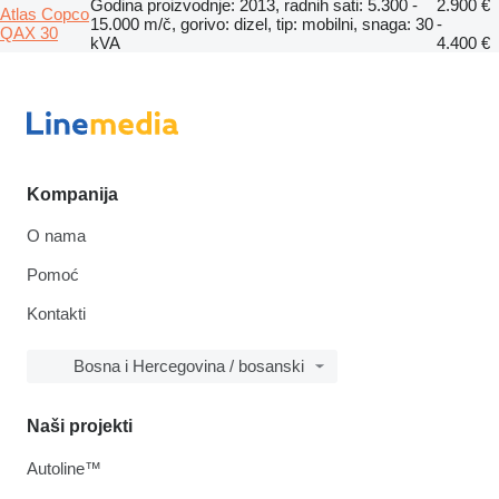
Godina proizvodnje: 2013, radnih sati: 5.300 -
2.900 €
Atlas Copco
15.000 m/č, gorivo: dizel, tip: mobilni, snaga: 30
-
QAX 30
kVA
4.400 €
Kompanija
O nama
Pomoć
Kontakti
Bosna i Hercegovina / bosanski
Naši projekti
Autoline™