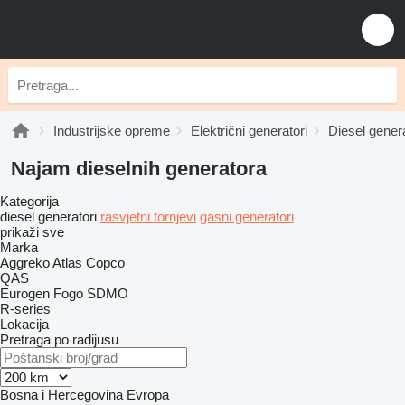
Industrijske opreme
Električni generatori
Diesel genera
Najam dieselnih generatora
Kategorija
diesel generatori
rasvjetni tornjevi
gasni generatori
prikaži sve
Marka
Aggreko
Atlas Copco
QAS
Eurogen
Fogo
SDMO
R-series
Lokacija
Pretraga po radijusu
Bosna i Hercegovina
Evropa