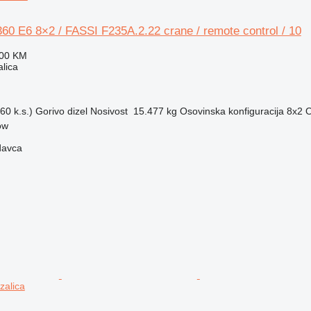
0 E6 8×2 / FASSI F235A.2.22 crane / remote control / 10
000 KM
alica
60 k.s.)
Gorivo
dizel
Nosivost
15.477 kg
Osovinska konfiguracija
8x2
O
ow
davca
zalica