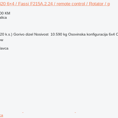
 6×4 / Fassi F215A.2.24 / remote control / Rotator / p
900 KM
alica
20 k.s.)
Gorivo
dizel
Nosivost
10.590 kg
Osovinska konfiguracija
6x4
O
ow
davca
ca