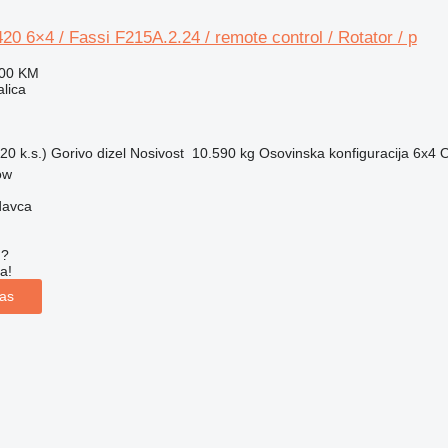
 6×4 / Fassi F215A.2.24 / remote control / Rotator / p
100 KM
alica
20 k.s.)
Gorivo
dizel
Nosivost
10.590 kg
Osovinska konfiguracija
6x4
O
ow
davca
u?
a!
las