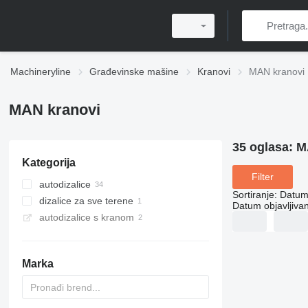
Machineryline
Građevinske mašine
Kranovi
MAN kranovi
MAN kranovi
35 oglasa:
M
Kategorija
Filter
autodizalice
Sortiranje
:
Datum 
dizalice za sve terene
Datum objavljivan
autodizalice s kranom
Marka