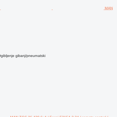
MAN
gibljenje
gibanj/pneumatski