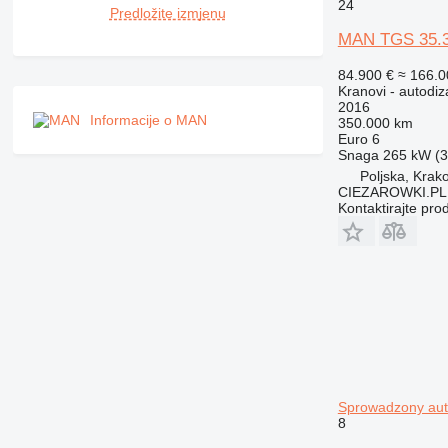
24
Predložite izmjenu
MAN TGS 35.36
84.900 €
≈ 166.
Kranovi - autodiz
2016
Informacije o MAN
350.000 km
Euro 6
Snaga
265 kW (3
Poljska, Krak
CIEZAROWKI.PL
Kontaktirajte pro
Sprowadzony auto
8