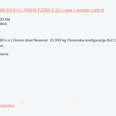
0 E6 8×2 / FASSI F235A.2.22 crane / remote control
000 KM
alica
60 k.s.)
Gorivo
dizel
Nosivost
15.930 kg
Osovinska konfiguracija
8x2
O
ow
davca
dizalica