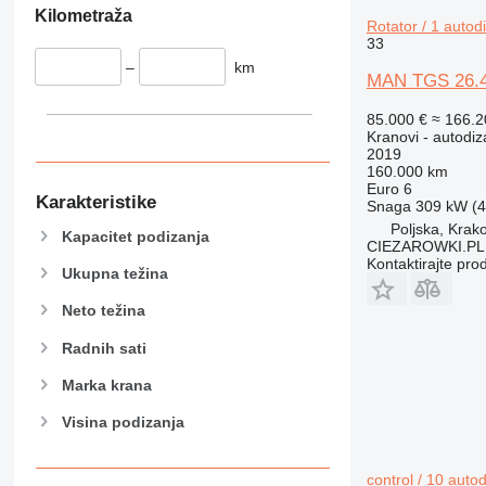
Kilometraža
Rotator / 1 autodi
33
–
km
MAN TGS 26.420
85.000 €
≈ 166.
Kranovi - autodiz
2019
160.000 km
Euro 6
Karakteristike
Snaga
309 kW (4
Poljska, Krak
Kapacitet podizanja
CIEZAROWKI.PL
Kontaktirajte pro
Ukupna težina
Neto težina
Radnih sati
Marka krana
Visina podizanja
control / 10 autod