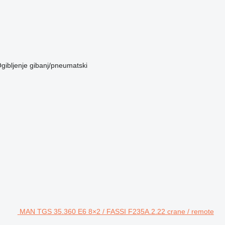
gibljenje
gibanj/pneumatski
MAN TGS 35.360 E6 8×2 / FASSI F235A.2.22 crane / remote