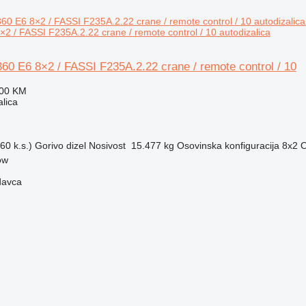
2 / FASSI F235A.2.22 crane / remote control / 10 autodizalica
0 E6 8×2 / FASSI F235A.2.22 crane / remote control / 10
000 KM
alica
60 k.s.)
Gorivo
dizel
Nosivost
15.477 kg
Osovinska konfiguracija
8x2
O
ow
davca