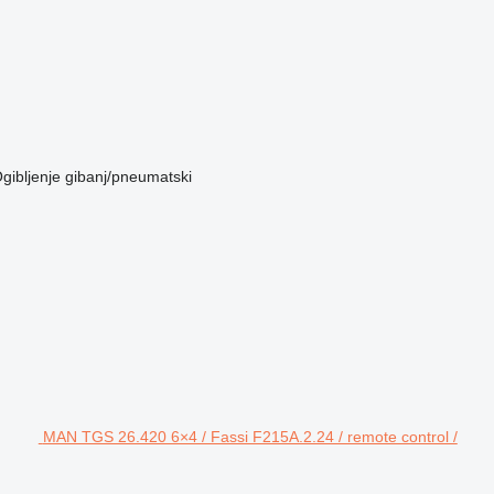
gibljenje
gibanj/pneumatski
MAN TGS 26.420 6×4 / Fassi F215A.2.24 / remote control /