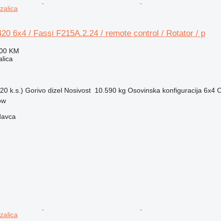
zalica
 6x4 / Fassi F215A.2.24 / remote control / Rotator / p
100 KM
alica
20 k.s.)
Gorivo
dizel
Nosivost
10.590 kg
Osovinska konfiguracija
6x4
O
ow
davca
zalica