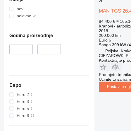
20
novi
MAN TGS 26.420
polovne
84.400 €
≈ 165.
Kranovi - autodiz
2019
200.000 km
Godina proizvodnje
Euro 6
Snaga
309 kW (4
–
Poljska, Krak
CIEZAROWKI.PL
Kontaktirajte pro
Prodajete tehnik
Učinite to sa nam
Евро
Postavite og
Euro 2
Euro 3
Euro 5
Euro 6