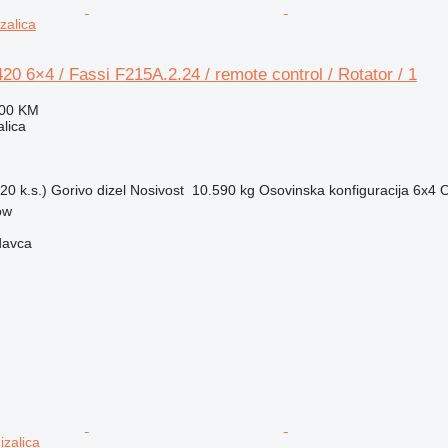
zalica
 6×4 / Fassi F215A.2.24 / remote control / Rotator / 1
200 KM
alica
20 k.s.)
Gorivo
dizel
Nosivost
10.590 kg
Osovinska konfiguracija
6x4
O
ow
davca
izalica