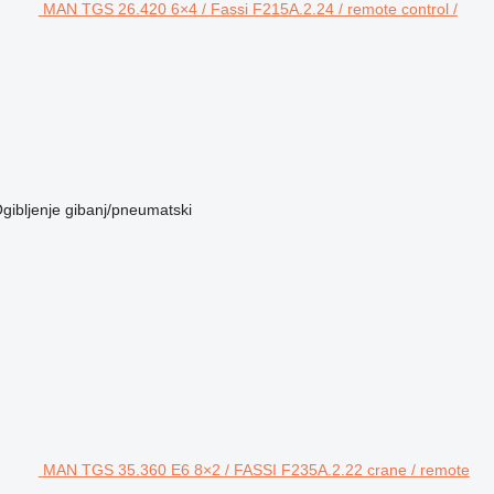
MAN TGS 26.420 6×4 / Fassi F215A.2.24 / remote control /
gibljenje
gibanj/pneumatski
MAN TGS 35.360 E6 8×2 / FASSI F235A.2.22 crane / remote