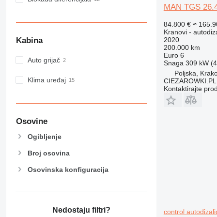
MAN TGS 26.420
84.800 €
≈ 165.
Kranovi - autodiz
Kabina
2020
200.000 km
Euro 6
Auto grijač
Snaga
309 kW (4
Poljska, Krak
Klima uređaj
CIEZAROWKI.PL
Kontaktirajte pro
Osovine
Ogibljenje
Broj osovina
Osovinska konfiguracija
Nedostaju filtri?
control autodizali