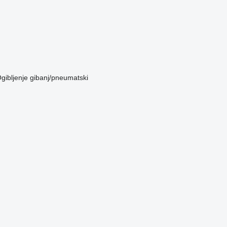
gibljenje
gibanj/pneumatski