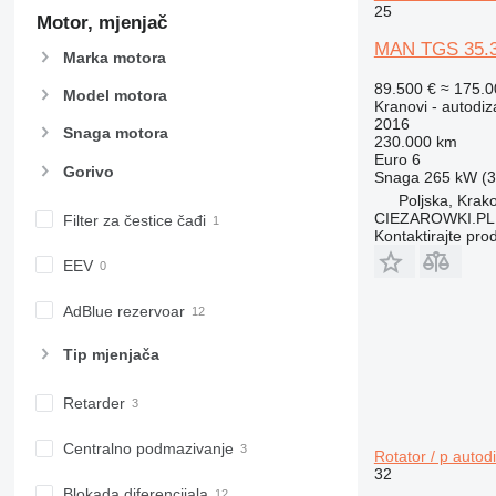
25
Motor, mjenjač
MAN TGS 35.36
Marka motora
89.500 €
≈ 175.
Model motora
Kranovi - autodiz
2016
Snaga motora
230.000 km
Euro 6
Gorivo
Snaga
265 kW (3
Poljska, Krak
CIEZAROWKI.PL
Filter za čestice čađi
Kontaktirajte pro
EEV
AdBlue rezervoar
Tip mјenjača
Retarder
Centralno podmazivanje
Rotator / p autodi
32
Blokada diferencijala