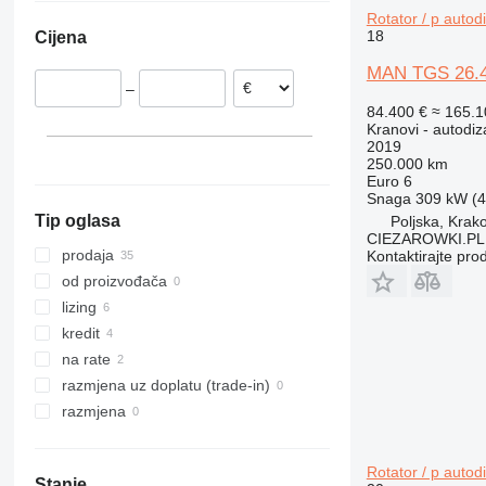
Nizozemska
Rotator / p autodi
18
Cijena
Mađarska
Litvanija
MAN TGS 26.420
–
Belgija
84.400 €
≈ 165.
Njemačka
Kranovi - autodiz
2019
Ujedinjeno Kraljevstvo
250.000 km
Euro 6
Snaga
309 kW (4
Tip oglasa
Poljska, Krak
CIEZAROWKI.PL
prodaja
Kontaktirajte pro
od proizvođača
lizing
kredit
na rate
razmjena uz doplatu (trade-in)
razmjena
Rotator / p autodi
Stanje