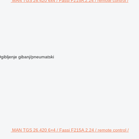
MAN TGS 26.420 6x4 / Fassi F215A.2.24 / remote control /
gibljenje
gibanj/pneumatski
MAN TGS 26.420 6×4 / Fassi F215A.2.24 / remote control /