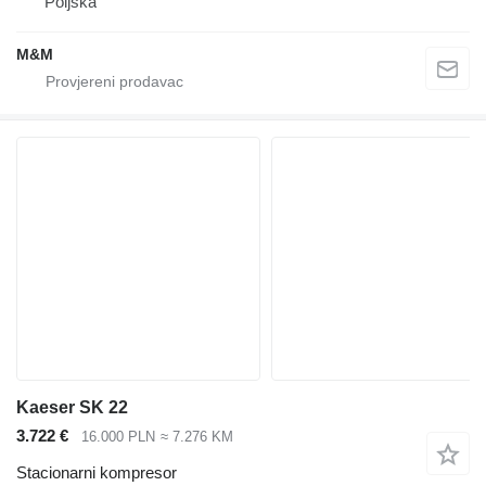
Poljska
M&M
Kaeser SK 22
3.722 €
16.000 PLN
≈ 7.276 KM
Stacionarni kompresor