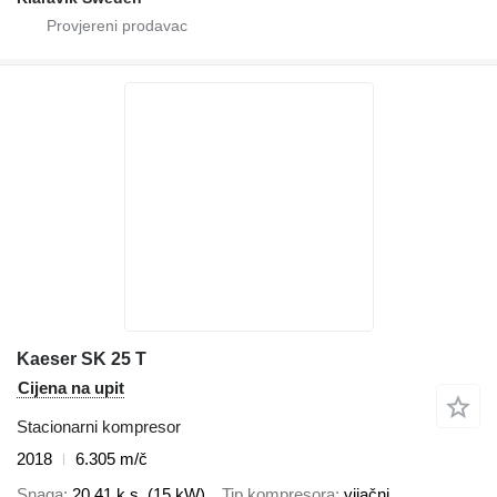
Kaeser SK 25 T
Cijena na upit
Stacionarni kompresor
2018
6.305 m/č
Snaga
20.41 k.s. (15 kW)
Tip kompresora
vijačni