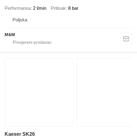
Performansa
2 l/min
Pritisak
8 bar
Poljska
M&M
Kaeser SK26