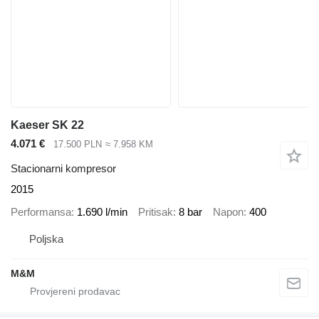
Kaeser SK 22
4.071 €
17.500 PLN
≈ 7.958 KM
Stacionarni kompresor
2015
Performansa
1.690 l/min
Pritisak
8 bar
Napon
400
Poljska
M&M