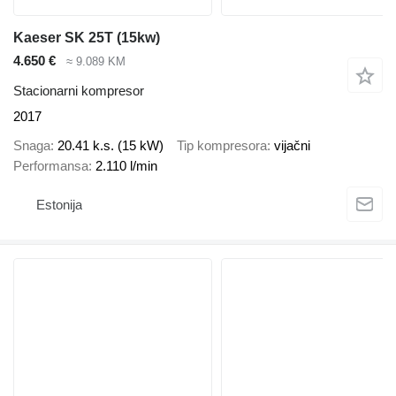
Kaeser SK 25T (15kw)
4.650 €
≈ 9.089 KM
Stacionarni kompresor
2017
Snaga
20.41 k.s. (15 kW)
Tip kompresora
vijačni
Performansa
2.110 l/min
Estonija