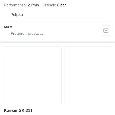
Performansa
2 l/min
Pritisak
8 bar
Poljska
M&M
Kaeser SK 21T