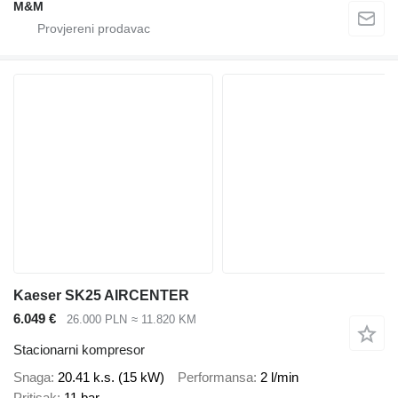
M&M
Kaeser SK25 AIRCENTER
6.049 €
26.000 PLN
≈ 11.820 KM
Stacionarni kompresor
Snaga
20.41 k.s. (15 kW)
Performansa
2 l/min
Pritisak
11 bar