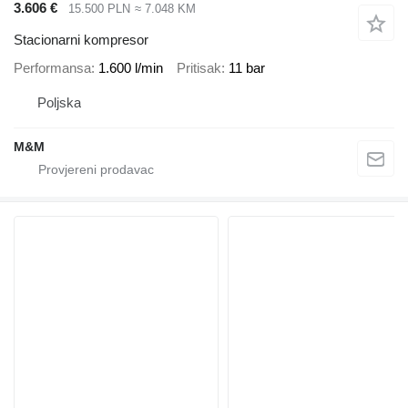
3.606 €
15.500 PLN
≈ 7.048 KM
Stacionarni kompresor
Performansa
1.600 l/min
Pritisak
11 bar
Poljska
M&M