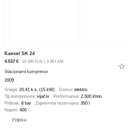
Kaeser SK 24
4.537 €
19.500 PLN
≈ 8.867 KM
Stacionarni kompresor
2009
Snaga
20.41 k.s. (15 kW)
Gorivo
elektro
Tip kompresora
vijačni
Performansa
2.500 l/min
Pritisak
8 bar
Zapremina rezervoara
350 l
Napon
400
Poljska