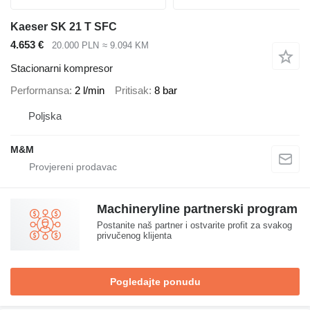
Kaeser SK 21 T SFC
4.653 €
20.000 PLN
≈ 9.094 KM
Stacionarni kompresor
Performansa
2 l/min
Pritisak
8 bar
Poljska
M&M
Machineryline partnerski program
Postanite naš partner i ostvarite profit za svakog
privučenog klijenta
Pogledajte ponudu