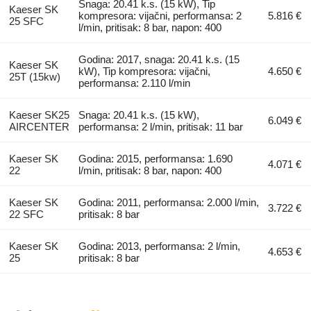
Snaga: 20.41 k.s. (15 kW), Tip
Kaeser SK
kompresora: vijačni, performansa: 2
5.816 €
25 SFC
l/min, pritisak: 8 bar, napon: 400
Godina: 2017, snaga: 20.41 k.s. (15
Kaeser SK
kW), Tip kompresora: vijačni,
4.650 €
25T (15kw)
performansa: 2.110 l/min
Kaeser SK25
Snaga: 20.41 k.s. (15 kW),
6.049 €
AIRCENTER
performansa: 2 l/min, pritisak: 11 bar
Kaeser SK
Godina: 2015, performansa: 1.690
4.071 €
22
l/min, pritisak: 8 bar, napon: 400
Kaeser SK
Godina: 2011, performansa: 2.000 l/min,
3.722 €
22 SFC
pritisak: 8 bar
Kaeser SK
Godina: 2013, performansa: 2 l/min,
4.653 €
25
pritisak: 8 bar