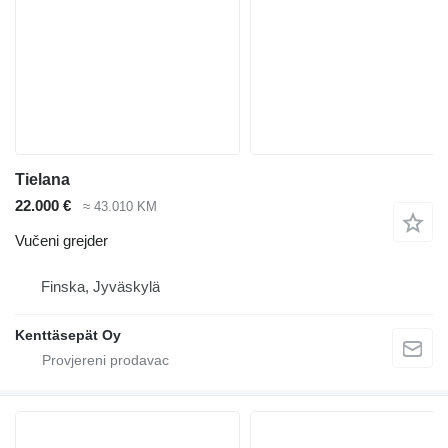
Tielana
22.000 €
≈ 43.010 KM
Vučeni grejder
Finska, Jyväskylä
Kenttäsepät Oy