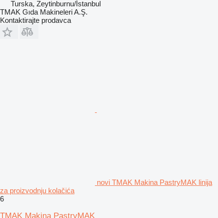
Turska, Zeytinburnu/İstanbul
TMAK Gıda Makineleri A.Ş.
Kontaktirajte prodavca
novi TMAK Makina PastryMAK linija
za proizvodnju kolačića
6
TMAK Makina PastryMAK