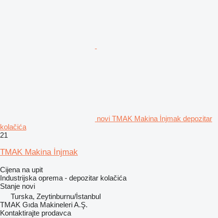
novi TMAK Makina İnjmak depozitar
kolačića
21
TMAK Makina İnjmak
Cijena na upit
Industrijska oprema - depozitar kolačića
Stanje
novi
Turska, Zeytinburnu/İstanbul
TMAK Gıda Makineleri A.Ş.
Kontaktirajte prodavca