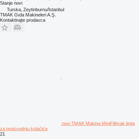
Stanje
novi
Turska, Zeytinburnu/İstanbul
TMAK Gıda Makineleri A.Ş.
Kontaktirajte prodavca
novi TMAK Makina MiniFillmak linija
za proizvodnju kolačića
21