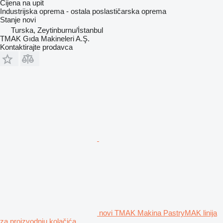
Cijena na upit
Industrijska oprema - ostala poslastičarska oprema
Stanje
novi
Turska, Zeytinburnu/İstanbul
TMAK Gıda Makineleri A.Ş.
Kontaktirajte prodavca
novi TMAK Makina PastryMAK linija
za proizvodnju kolačića