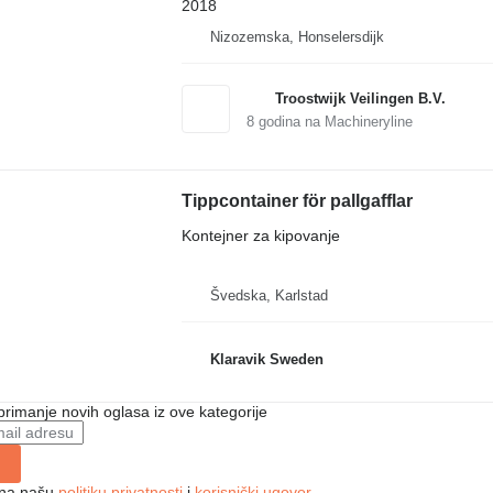
2018
Nizozemska, Honselersdijk
Troostwijk Veilingen B.V.
8
godina na Machineryline
Tippcontainer för pallgafflar
Kontejner za kipovanje
Švedska, Karlstad
Klaravik Sweden
 primanje novih oglasa iz ove kategorije
e na našu
politiku privatnosti
i
korisnički ugovor
.