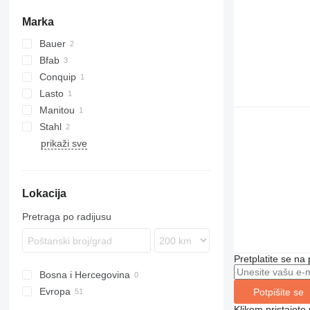
Marka
Bauer
Bfab
Conquip
Lasto
Manitou
Stahl
prikaži sve
Lokacija
Pretraga po radijusu
Pretplatite se na
Bosna i Hercegovina
Evropa
Potpišite se
Nizozemska
Klikom pristajet