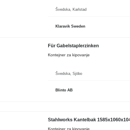
Švedska, Karlstad
Klaravik Sweden
Für Gabelstaplerzinken
Kontejner za kipovanje
Švedska, Sjöbo
Blinto AB
Stahlworks Kantelbak 1585x1060x104
Kontejner za kipovanje