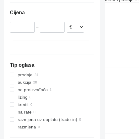
Njemačka
Cijena
Švedska
Ujedinjeno Kraljevstvo
–
Belgija
Francuska
Danska
Tip oglasa
prodaja
aukcija
od proizvođača
lizing
kredit
na rate
razmjena uz doplatu (trade-in)
razmjena