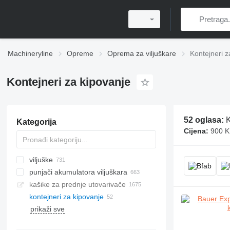
Machineryline
Opreme
Oprema za viljuškare
Kontejneri z
Kontejneri za kipovanje
52 oglasa:
K
Kategorija
Cijena:
900 K
viljuške
punjači akumulatora viljuškara
kašike za prednje utovarivače
kontejneri za kipovanje
prikaži sve