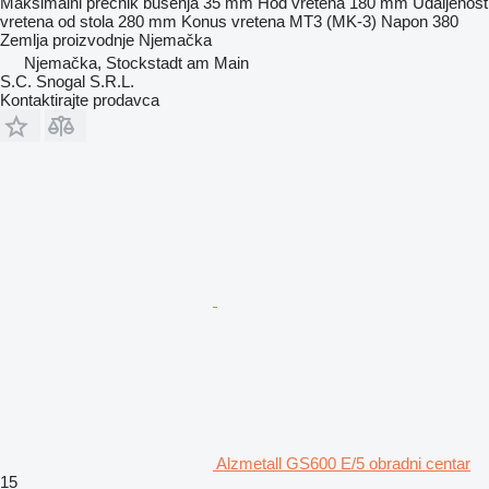
Maksimalni prečnik bušenja
35 mm
Hod vretena
180 mm
Udaljenost
vretena od stola
280 mm
Konus vretena
MT3 (MK-3)
Napon
380
Zemlja proizvodnje
Njemačka
Njemačka, Stockstadt am Main
S.C. Snogal S.R.L.
Kontaktirajte prodavca
Alzmetall GS600 E/5 obradni centar
15