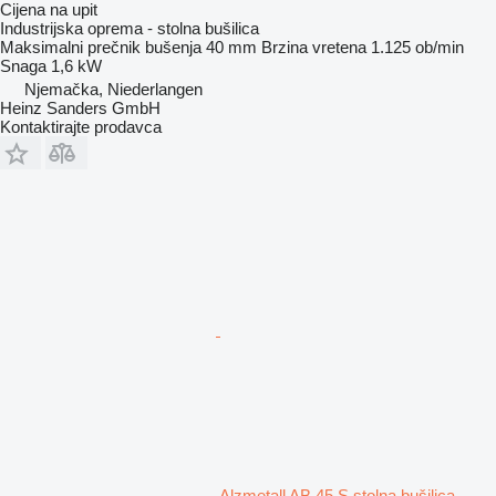
Cijena na upit
Industrijska oprema - stolna bušilica
Maksimalni prečnik bušenja
40 mm
Brzina vretena
1.125 ob/min
Snaga
1,6 kW
Njemačka, Niederlangen
Heinz Sanders GmbH
Kontaktirajte prodavca
Alzmetall AB 45 S stolna bušilica