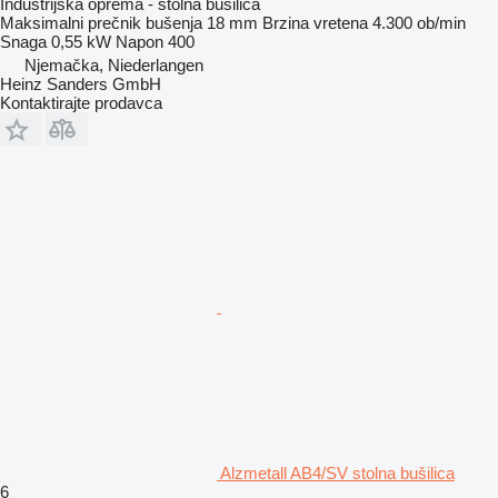
Industrijska oprema - stolna bušilica
Maksimalni prečnik bušenja
18 mm
Brzina vretena
4.300 ob/min
Snaga
0,55 kW
Napon
400
Njemačka, Niederlangen
Heinz Sanders GmbH
Kontaktirajte prodavca
Alzmetall AB4/SV stolna bušilica
6