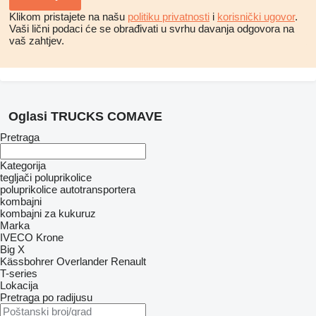
Klikom pristajete na našu
politiku privatnosti
i
korisnički ugovor
.
Vaši lični podaci će se obrađivati ​​u svrhu davanja odgovora na
vaš zahtjev.
Oglasi TRUCKS COMAVE
Pretraga
Kategorija
tegljači
poluprikolice
poluprikolice autotransportera
kombajni
kombajni za kukuruz
Marka
IVECO
Krone
Big X
Kässbohrer
Overlander
Renault
T-series
Lokacija
Pretraga po radijusu