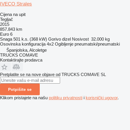
IVECO Strales
Cijena na upit
Tegljač
2015
857.843 km
Euro 6
Snaga
501 k.s. (368 kW)
Gorivo
dizel
Nosivost
32.000 kg
Osovinska konfiguracija
4x2
Ogibljenje
pneumatski/pneumatski
Španjolska, Alcoletge
TRUCKS COMAVE
Kontaktirajte prodavca
Pretplatite se na nove objave od TRUCKS COMAVE SL
Potpišite se
Klikom pristajete na našu
politiku privatnosti
i
korisnički ugovor
.