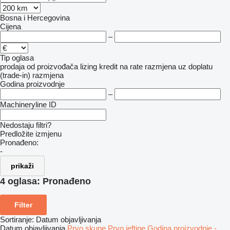
Bosna i Hercegovina
Cijena
–
Tip oglasa
prodaja
od proizvođača
lizing
kredit
na rate
razmjena uz doplatu
(trade-in)
razmjena
Godina proizvodnje
–
Machineryline ID
Nedostaju filtri?
Predložite izmjenu
Pronađeno:
-
prikaži
4 oglasa:
Pronađeno
Filter
Sortiranje
:
Datum objavljivanja
Datum objavljivanja
Prvo skupe
Prvo jeftine
Godina proizvodnje -