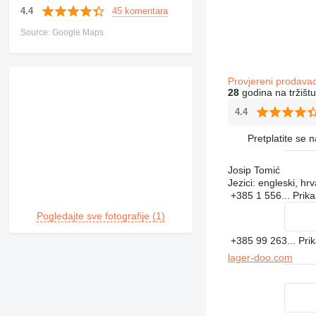
45 komentara
4.4
Source: Google Maps
Provjereni prodava
28
godina na tržištu
4.4
Pretplatite se 
Josip Tomić
Jezici:
engleski, hrv
+385 1 556...
Prika
Pogledajte sve fotografije (1)
+385 99 263...
Pri
lager-doo.com