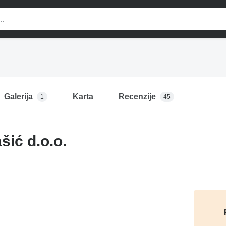
Galerija
Karta
Recenzije
1
45
šić d.o.o.