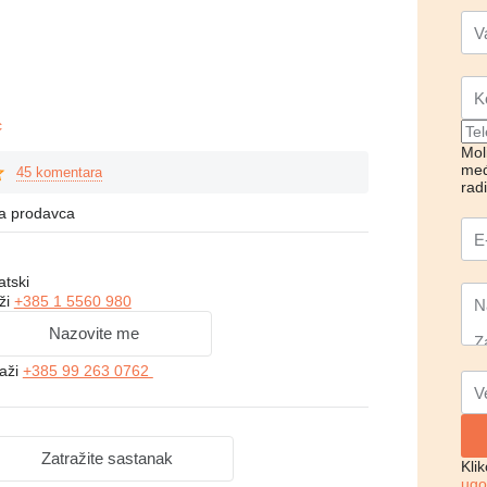
c
Mol
međ
45 komentara
rad
na prodavca
atski
ži
+385 1 5560 980
Nazovite me
kaži
+385 99 263 0762
Zatražite sastanak
Kli
ugo