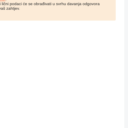
i lični podaci će se obrađivati ​​u svrhu davanja odgovora
vaš zahtjev.