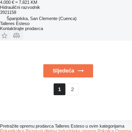
4.000 €
≈ 7.821 KM
Hidraulični razvodnik
3921158
Španjolska, San Clemente (Cuenca)
Talleres Esteso
Kontaktirajte prodavca
Sljedeća
2
1
Pretražite opremu prodavca Talleres Esteso u ovim kategorijama
Poluprikolice
Rezervni dijelovi
Industrijske opreme
Prikolice
Opreme