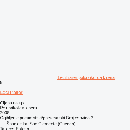
LeciTrailer poluprikolica kipera
8
LeciTrailer
Cijena na upit
Poluprikolica kipera
2008
Ogibljenje
pneumatski/pneumatski
Broj osovina
3
Španjolska, San Clemente (Cuenca)
Talleres Esteso