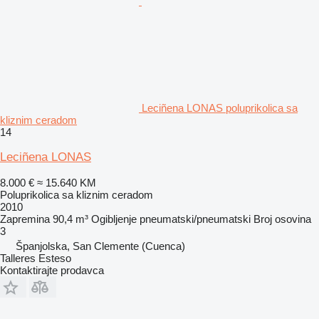
Leciñena LONAS poluprikolica sa
kliznim ceradom
14
Leciñena LONAS
8.000 €
≈ 15.640 KM
Poluprikolica sa kliznim ceradom
2010
Zapremina
90,4 m³
Ogibljenje
pneumatski/pneumatski
Broj osovina
3
Španjolska, San Clemente (Cuenca)
Talleres Esteso
Kontaktirajte prodavca