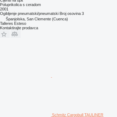
Cijena na upit
Poluprikolica s ceradom
2001
Ogibljenje
pneumatski/pneumatski
Broj osovina
3
Španjolska, San Clemente (Cuenca)
Talleres Esteso
Kontaktirajte prodavca
Schmitz Cargobull TAULINER