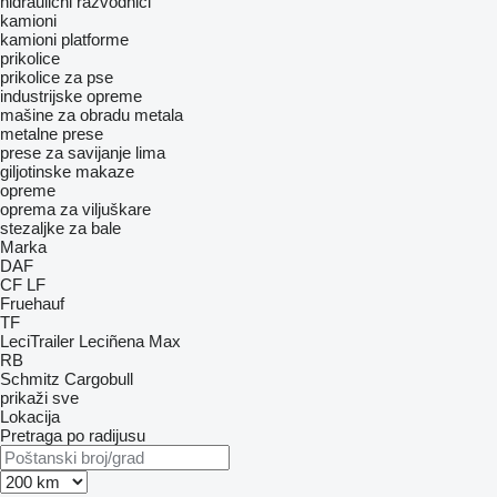
hidraulični razvodnici
kamioni
kamioni platforme
prikolice
prikolice za pse
industrijske opreme
mašine za obradu metala
metalne prese
prese za savijanje lima
giljotinske makaze
opreme
oprema za viljuškare
stezaljke za bale
Marka
DAF
CF
LF
Fruehauf
TF
LeciTrailer
Leciñena
Max
RB
Schmitz Cargobull
prikaži sve
Lokacija
Pretraga po radijusu