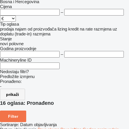
Bosna i Hercegovina
Cijena
–
Tip oglasa
prodaja
najam
od proizvođača
lizing
kredit
na rate
razmjena uz
doplatu (trade-in)
razmjena
Stanje
novi
polovne
Godina proizvodnje
–
Machineryline ID
Nedostaju filtri?
Predložite izmjenu
Pronađeno:
-
prikaži
16 oglasa:
Pronađeno
Filter
Sortiranje
:
Datum objavljivanja