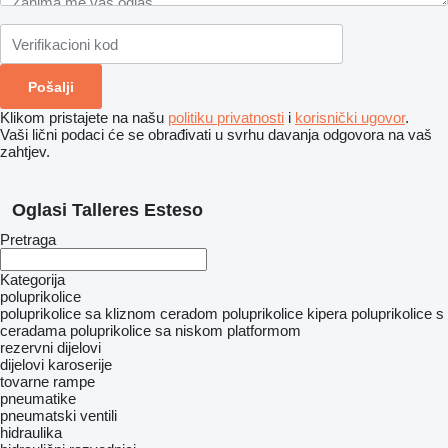
Klikom pristajete na našu
politiku privatnosti
i
korisnički ugovor
.
Vaši lični podaci će se obrađivati ​​u svrhu davanja odgovora na vaš
zahtjev.
Oglasi Talleres Esteso
Pretraga
Kategorija
poluprikolice
poluprikolice sa kliznom ceradom
poluprikolice kipera
poluprikolice s
ceradama
poluprikolice sa niskom platformom
rezervni dijelovi
dijelovi karoserije
tovarne rampe
pneumatikе
pneumatski ventili
hidraulika