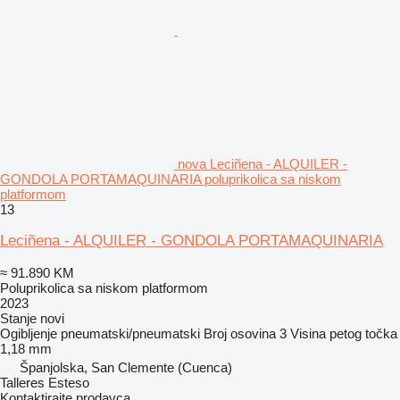
nova Leciñena - ALQUILER -
GONDOLA PORTAMAQUINARIA poluprikolica sa niskom
platformom
13
Leciñena - ALQUILER - GONDOLA PORTAMAQUINARIA
≈ 91.890 KM
Poluprikolica sa niskom platformom
2023
Stanje
novi
Ogibljenje
pneumatski/pneumatski
Broj osovina
3
Visina petog točka
1,18 mm
Španjolska, San Clemente (Cuenca)
Talleres Esteso
Kontaktirajte prodavca