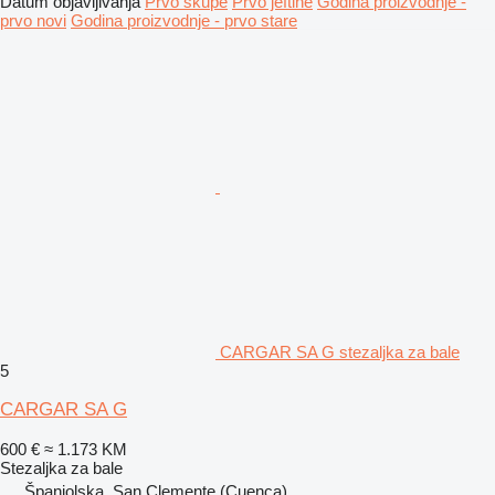
Datum objavljivanja
Prvo skupe
Prvo jeftine
Godina proizvodnje -
prvo novi
Godina proizvodnje - prvo stare
CARGAR SA G stezaljka za bale
5
CARGAR SA G
600 €
≈ 1.173 KM
Stezaljka za bale
Španjolska, San Clemente (Cuenca)