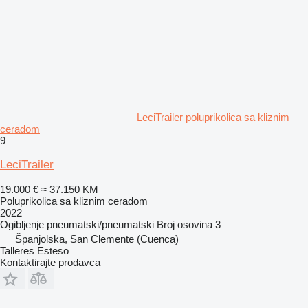
LeciTrailer poluprikolica sa kliznim
ceradom
9
LeciTrailer
19.000 €
≈ 37.150 KM
Poluprikolica sa kliznim ceradom
2022
Ogibljenje
pneumatski/pneumatski
Broj osovina
3
Španjolska, San Clemente (Cuenca)
Talleres Esteso
Kontaktirajte prodavca