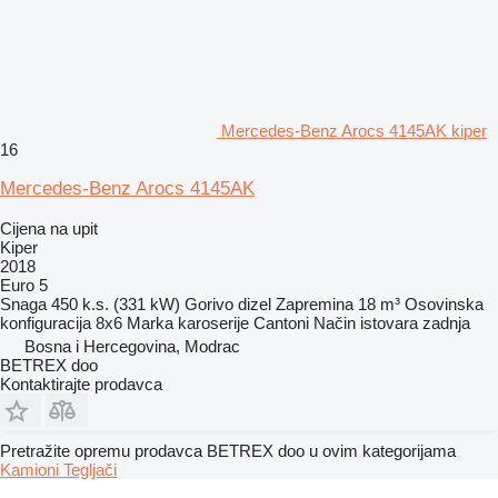
Mercedes-Benz Arocs 4145AK kiper
16
Mercedes-Benz Arocs 4145AK
Cijena na upit
Kiper
2018
Euro 5
Snaga
450 k.s. (331 kW)
Gorivo
dizel
Zapremina
18 m³
Osovinska
konfiguracija
8x6
Marka karoserije
Cantoni
Način istovara
zadnja
Bosna i Hercegovina, Modrac
BETREX doo
Kontaktirajte prodavca
Pretražite opremu prodavca BETREX doo u ovim kategorijama
Kamioni
Tegljači