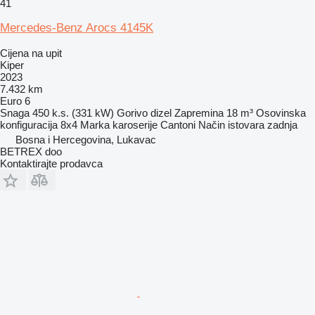
41
Mercedes-Benz Arocs 4145K
Cijena na upit
Kiper
2023
7.432 km
Euro 6
Snaga
450 k.s. (331 kW)
Gorivo
dizel
Zapremina
18 m³
Osovinska
konfiguracija
8x4
Marka karoserije
Cantoni
Način istovara
zadnja
Bosna i Hercegovina, Lukavac
BETREX doo
Kontaktirajte prodavca