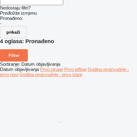
Nedostaju filtri?
Predložite izmjenu
Pronađeno:
-
prikaži
4 oglasa:
Pronađeno
Filter
Sortiranje
:
Datum objavljivanja
Datum objavljivanja
Prvo skupe
Prvo jeftine
Godina proizvodnje -
prvo novi
Godina proizvodnje - prvo stare