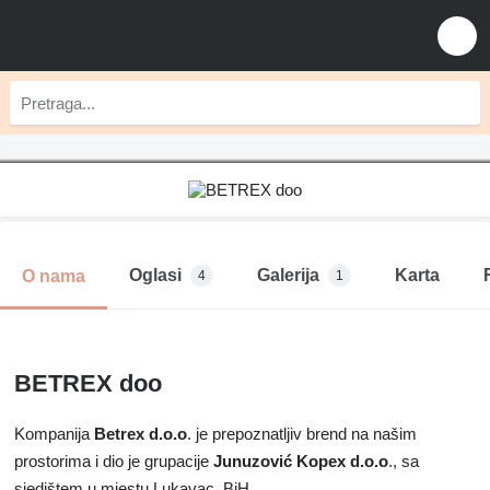
Oglasi
Galerija
Karta
O nama
4
1
BETREX doo
Kompanija
Betrex d.o.o
. je prepoznatljiv brend na našim
prostorima i dio je grupacije
Junuzović Kopex d.o.o
., sa
sjedištem u mjestu Lukavac, BiH