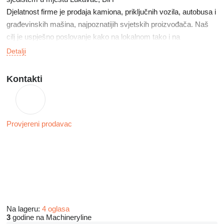
Djelatnost firme je prodaja kamiona, priključnih vozila, autobusa i
građevinskih mašina, najpoznatijih svjetskih proizvođača. Naš
cilj je uspješno poslovanje kako na lokalnom tako i na
regionalnom nivou.
Detalji
Kontakti
Provjereni prodavac
Na lageru:
4 oglasa
3
godine na Machineryline