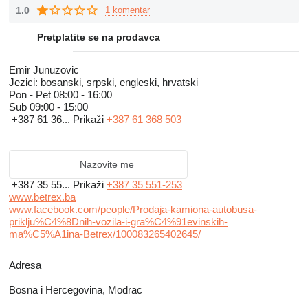
1.0
1 komentar
Pretplatite se na prodavca
Emir Junuzovic
Jezici:
bosanski, srpski, engleski, hrvatski
Pon - Pet
08:00 - 16:00
Sub
09:00 - 15:00
+387 61 36...
Prikaži
+387 61 368 503
Nazovite me
+387 35 55...
Prikaži
+387 35 551-253
www.betrex.ba
www.facebook.com/people/Prodaja-kamiona-autobusa-
priklju%C4%8Dnih-vozila-i-gra%C4%91evinskih-
ma%C5%A1ina-Betrex/100083265402645/
Adresa
Bosna i Hercegovina, Modrac