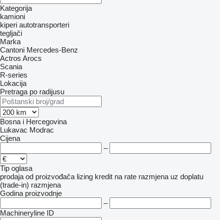
Kategorija
kamioni
kiperi
autotransporteri
tegljači
Marka
Cantoni
Mercedes-Benz
Actros
Arocs
Scania
R-series
Lokacija
Pretraga po radijusu
Bosna i Hercegovina
Lukavac
Modrac
Cijena
–
Tip oglasa
prodaja
od proizvođača
lizing
kredit
na rate
razmjena uz doplatu
(trade-in)
razmjena
Godina proizvodnje
–
Machineryline ID