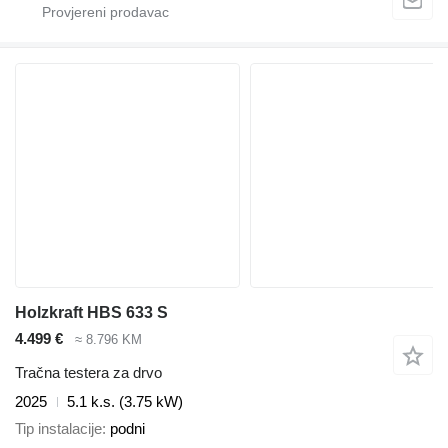
Holzkraft HBS 633 S
4.499 €
≈ 8.796 KM
Tračna testera za drvo
2025
5.1 k.s. (3.75 kW)
Tip instalacije
podni