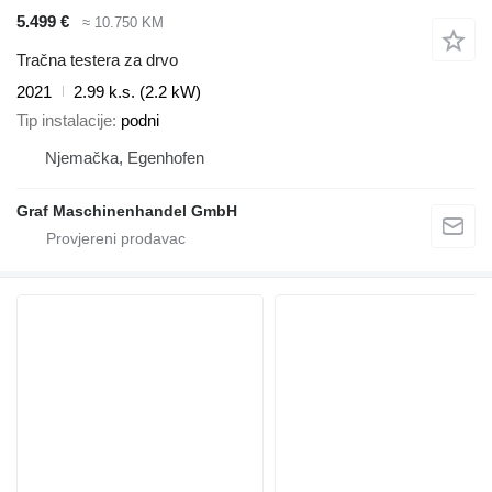
5.499 €
≈ 10.750 KM
Tračna testera za drvo
2021
2.99 k.s. (2.2 kW)
Tip instalacije
podni
Njemačka, Egenhofen
Graf Maschinenhandel GmbH