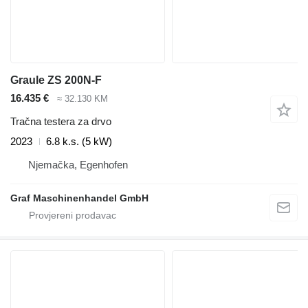
Graule ZS 200N-F
16.435 €
≈ 32.130 KM
Tračna testera za drvo
2023
6.8 k.s. (5 kW)
Njemačka, Egenhofen
Graf Maschinenhandel GmbH