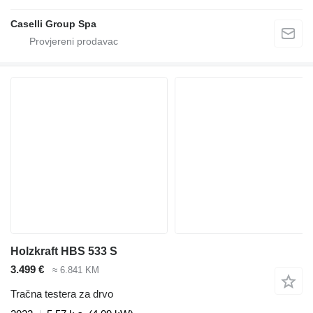
Caselli Group Spa
Holzkraft HBS 533 S
3.499 €
≈ 6.841 KM
Tračna testera za drvo