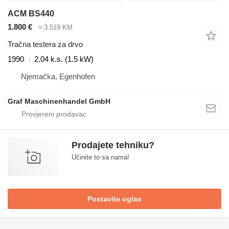
ACM BS440
1.800 €
≈ 3.519 KM
Tračna testera za drvo
1990
2.04 k.s. (1.5 kW)
Njemačka, Egenhofen
Graf Maschinenhandel GmbH
Prodajete tehniku?
Učinite to sa nama!
Postavite oglas