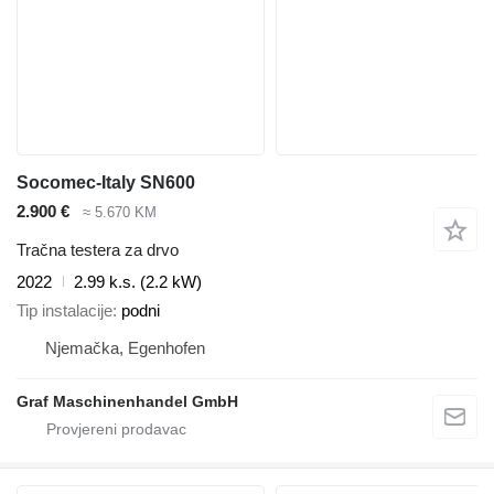
Socomec-Italy SN600
2.900 €
≈ 5.670 KM
Tračna testera za drvo
2022
2.99 k.s. (2.2 kW)
Tip instalacije
podni
Njemačka, Egenhofen
Graf Maschinenhandel GmbH