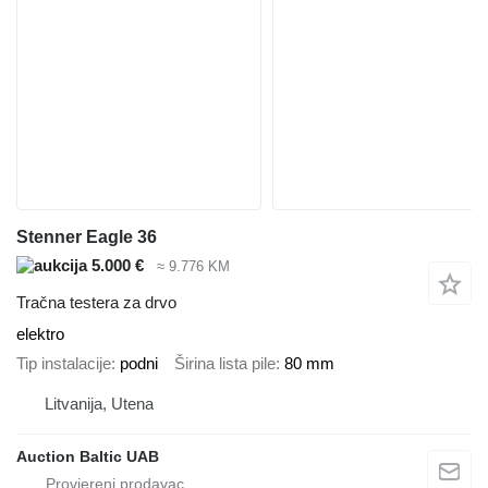
Stenner Eagle 36
5.000 €
≈ 9.776 KM
Tračna testera za drvo
elektro
Tip instalacije
podni
Širina lista pile
80 mm
Litvanija, Utena
Auction Baltic UAB