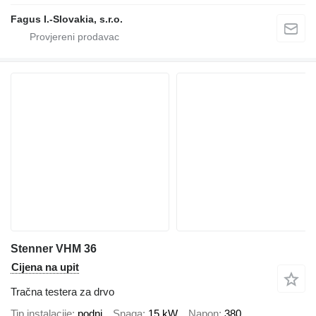
Fagus I.-Slovakia, s.r.o.
Stenner VHM 36
Cijena na upit
Tračna testera za drvo
Tip instalacije
podni
Snaga
15 kW
Napon
380