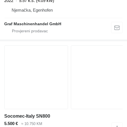
2022
5.57 k.s. (4.09 kW)
Njemačka, Egenhofen
Graf Maschinenhandel GmbH
Socomec-Italy SN800
5.500 €
≈ 10.750 KM