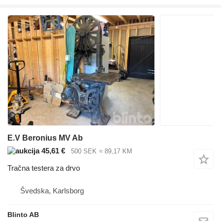
E.V Beronius MV Ab
45,61 €
500 SEK
≈ 89,17 KM
Tračna testera za drvo
Švedska, Karlsborg
Blinto AB