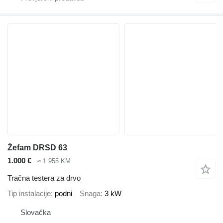
Żefam DRSD 63
1.000 €
≈ 1.955 KM
Tračna testera za drvo
Tip instalacije
podni
Snaga
3 kW
Slovačka