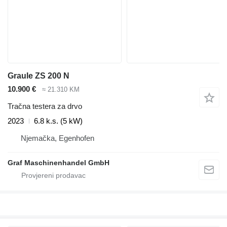
Graule ZS 200 N
10.900 €
≈ 21.310 KM
Tračna testera za drvo
2023
6.8 k.s. (5 kW)
Njemačka, Egenhofen
Graf Maschinenhandel GmbH