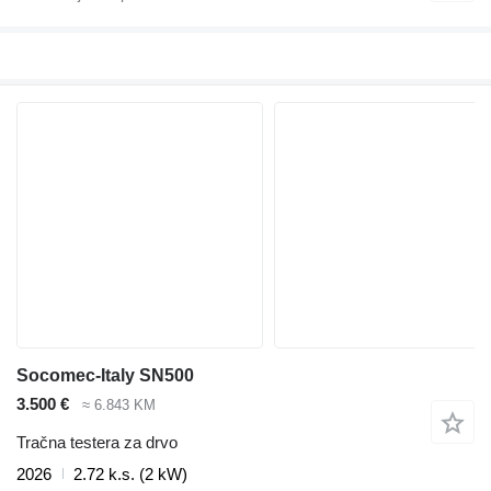
Socomec-Italy SN500
3.500 €
≈ 6.843 KM
Tračna testera za drvo
2026
2.72 k.s. (2 kW)