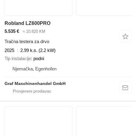
Robland LZ600PRO
5.535 €
≈ 10.820 KM
Tračna testera za drvo
2025
2.99 k.s. (2.2 kW)
Tip instalacije
podni
Njemačka, Egenhofen
Graf Maschinenhandel GmbH