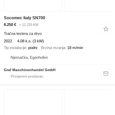
Socomec Italy SN700
6.250 €
≈ 12.220 KM
Tračna testera za drvo
2022
4.08 k.s. (3 kW)
Tip instalacije
podni
Brzina rezanja
18 m/min
Njemačka, Egenhofen
Graf Maschinenhandel GmbH