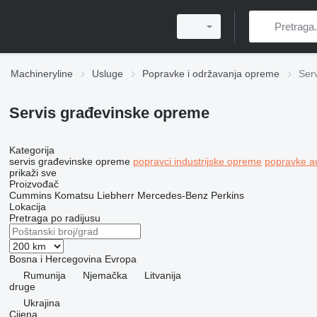
Machineryline
Usluge
Popravke i održavanja opreme
Ser
Servis građevinske opreme
Kategorija
servis građevinske opreme
popravci industrijske opreme
popravke a
prikaži sve
Proizvođač
Cummins
Komatsu
Liebherr
Mercedes-Benz
Perkins
Lokacija
Pretraga po radijusu
Bosna i Hercegovina
Evropa
Rumunija
Njemačka
Litvanija
druge
Ukrajina
Cijena