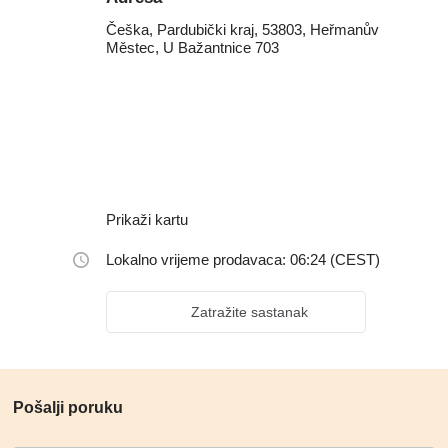
Češka, Pardubički kraj, 53803, Heřmanův
Městec, U Bažantnice 703
Prikaži kartu
Lokalno vrijeme prodavaca: 06:24 (CEST)
Zatražite sastanak
Pošalji poruku