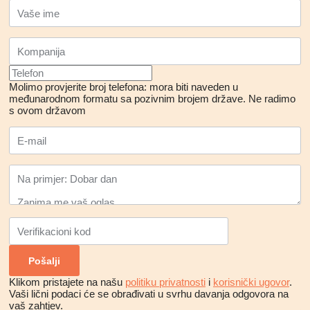
Molimo provjerite broj telefona: mora biti naveden u
međunarodnom formatu sa pozivnim brojem države.
Ne radimo
s ovom državom
Klikom pristajete na našu
politiku privatnosti
i
korisnički ugovor
.
Vaši lični podaci će se obrađivati ​​u svrhu davanja odgovora na
vaš zahtjev.