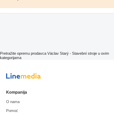
Pretražite opremu prodavca Václav Starý - Stavební stroje u ovim
kategorijama
Kompanija
O nama
Pomoć