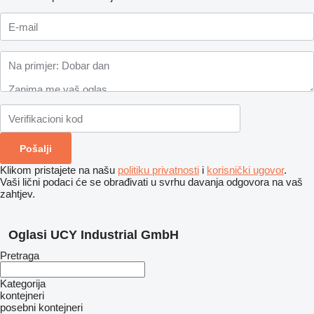
Klikom pristajete na našu
politiku privatnosti
i
korisnički ugovor
.
Vaši lični podaci će se obrađivati ​​u svrhu davanja odgovora na vaš
zahtjev.
Oglasi UCY Industrial GmbH
Pretraga
Kategorija
kontejneri
posebni kontejneri