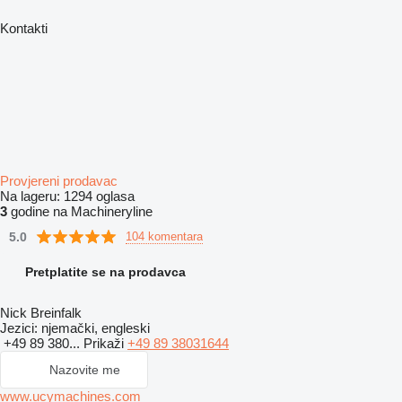
Kontakti
Provjereni prodavac
Na lageru:
1294 oglasa
3
godine na Machineryline
5.0
104 komentara
Pretplatite se na prodavca
Nick Breinfalk
Jezici:
njemački, engleski
+49 89 380...
Prikaži
+49 89 38031644
Nazovite me
www.ucymachines.com