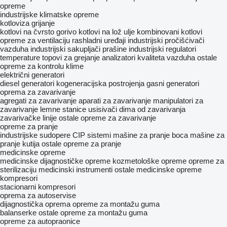
opreme
industrijske klimatske opreme
kotloviza grijanje
kotlovi na čvrsto gorivo
kotlovi na lož ulje
kombinovani kotlovi
opreme za ventilaciju
rashladni uređaji
industrijski pročišćivači
vazduha
industrijski sakupljači prašine
industrijski regulatori
temperature
topovi za grejanje
analizatori kvaliteta vazduha
ostale
opreme za kontrolu klime
električni generatori
diesel generatori
kogeneracijska postrojenja
gasni generatori
oprema za zavarivanje
agregati za zavarivanje
aparati za zavarivanje
manipulatori za
zavarivanje
lemne stanice
usisivači dima od zavarivanja
zavarivačke linije
ostale opreme za zavarivanje
opreme za pranje
industrijske sudopere
CIP sistemi
mašine za pranje boca
mašine za
pranje kutija
ostale opreme za pranje
medicinske opreme
medicinske dijagnostičke opreme
kozmetološke opreme
opreme za
sterilizaciju
medicinski instrumenti
ostale medicinske opreme
kompresori
stacionarni kompresori
oprema za autoservise
dijagnostička oprema
opreme za montažu guma
balanserke
ostale opreme za montažu guma
opreme za autopraonice