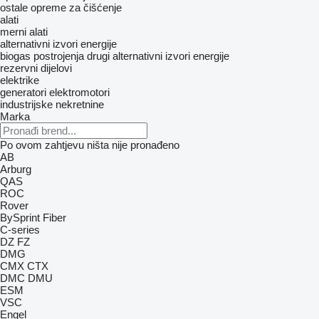
ostale opreme za čišćenje
alati
merni alati
alternativni izvori energije
biogas postrojenja
drugi alternativni izvori energije
rezervni dijelovi
elektrike
generatori
elektromotori
industrijske nekretnine
Marka
Po ovom zahtjevu ništa nije pronađeno
AB
Arburg
QAS
ROC
Rover
BySprint Fiber
C-series
DZ
FZ
DMG
CMX
CTX
DMC
DMU
ESM
VSC
Engel