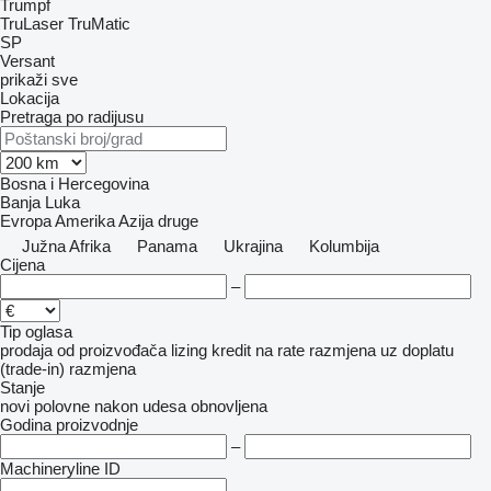
Trumpf
TruLaser
TruMatic
SP
Versant
prikaži sve
Lokacija
Pretraga po radijusu
Bosna i Hercegovina
Banja Luka
Evropa
Amerika
Azija
druge
Južna Afrika
Panama
Ukrajina
Kolumbija
Cijena
–
Tip oglasa
prodaja
od proizvođača
lizing
kredit
na rate
razmjena uz doplatu
(trade-in)
razmjena
Stanje
novi
polovne
nakon udesa
obnovljena
Godina proizvodnje
–
Machineryline ID