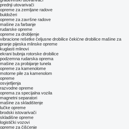
prednji utovarivači
opreme za zemljane radove
buldožeri
opreme za završne radove
mašine za farbanje
rudarske opreme
opreme za drobljenje
vibracione rešetke
čeljusne drobilice
čekićne drobilice
mašine za
pranje pijeska
mlinske opreme
kuglasti mlinovi
ekrani bubnja
rotorske drobilice
podzemna rudarska oprema
mašine za probijanje tunela
opreme za kamenolome
motorne pile za kamenolom
opreme
osvjetljenja
razvodne opreme
oprema za specijalna vozila
magnetni separatori
mašine za skladištenje
lučke opreme
brodski istovarivači
skladišne opreme
logistički vozovi
opreme za čišćenje