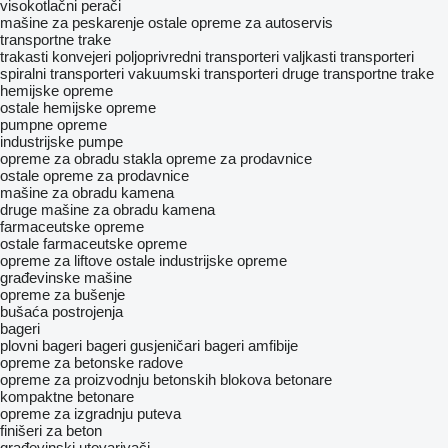
visokotlačni perači
mašine za peskarenje
ostale opreme za autoservis
transportne trake
trakasti konvejeri
poljoprivredni transporteri
valjkasti transporteri
spiralni transporteri
vakuumski transporteri
druge transportne trake
hemijske opreme
ostale hemijske opreme
pumpne opreme
industrijske pumpe
opreme za obradu stakla
opreme za prodavnice
ostale opreme za prodavnice
mašine za obradu kamena
druge mašine za obradu kamena
farmaceutske opreme
ostale farmaceutske opreme
opreme za liftove
ostale industrijske opreme
građevinske mašine
opreme za bušenje
bušaća postrojenja
bageri
plovni bageri
bageri gusjeničari
bageri amfibije
opreme za betonske radove
opreme za proizvodnju betonskih blokova
betonare
kompaktne betonare
opreme za izgradnju puteva
finišeri za beton
građevinski utovarivači