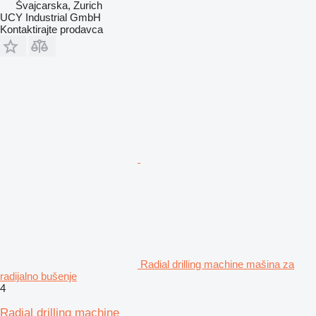
Švајcarska, Zurich
UCY Industrial GmbH
Kontaktirajte prodavca
Radial drilling machine mašina za
radijalno bušenje
4
Radial drilling machine