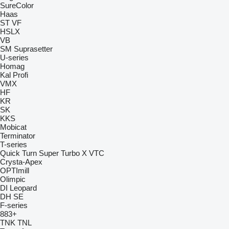
SureColor
Haas
ST
VF
HSLX
VB
SM
Suprasetter
U-series
Homag
Kal
Profi
VMX
HF
KR
SK
KKS
Mobicat
Terminator
T-series
Quick Turn
Super Turbo X
VTC
Crysta-Apex
OPTImill
Olimpic
DI
Leopard
DH
SE
F-series
883+
TNK
TNL