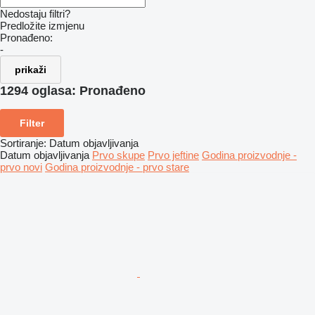
Nedostaju filtri?
Predložite izmjenu
Pronađeno:
-
prikaži
1294 oglasa:
Pronađeno
Filter
Sortiranje
:
Datum objavljivanja
Datum objavljivanja
Prvo skupe
Prvo jeftine
Godina proizvodnje -
prvo novi
Godina proizvodnje - prvo stare