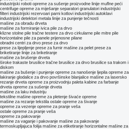
industrijski roboti
opreme za sušenje
proizvodne linije
muflne peći
centrifuge
opreme za miješanje
separatori
granulatori
industrijski
filteri
industrijski rezervoari
parni kotlovi
industrijski autoklavi
industrijski detektori metala
linije za punjenje tečnosti
mašine za obradu drveta
mašine za formiranje ivica
pile za drvo
klizne stolne pile
tračne testere za drvo
cirkularne pile
mitre pile
horizontalne pile za panele
prijenosne pilane
obradni centri za drvo
prese za drvo
prese za lijepljenje
prese za furnir
mašine za pelet
prese za
briketiranje
linije za briketiranje
mašine za brušenje drveta
široke trakaste brusilice
tračne brusilice za drvo
brusilice sa trakom i
diskom
mašine za bušenje i punjenje
opreme za nanošenje ljepila
opreme za
lakiranje
glodalice za drvo
površinske blanjalice
mašine za lasersko
rezanje drveta
opreme za proizvodnju paleta
kabine za farbanje
drveta
opreme za sušenje drveta
mašine za laku industriju
tekstilne mašine
opreme za pletenje
šivaće opreme
mašine za rezanje tekstila
ostale opreme za šivanje
opreme za vezenje
opreme za pranje veša
ostale opreme za pranje veša
opreme za pakovanje
mašine za vaganje i pakovanje
mašine za pakovanje
termoskupljajuca folija
mašine za etiketiranje
horizontalne mašine za