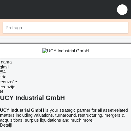
 nama
glasi
294
arta
reduzeće
ecenzije
04
UCY Industrial GmbH
UCY Industrial GmbH
is your strategic partner for all asset-related
matters including valuations, turnaround, restructuring, mergers &
acquisitions, surplus liquidations and much more.
Detalji