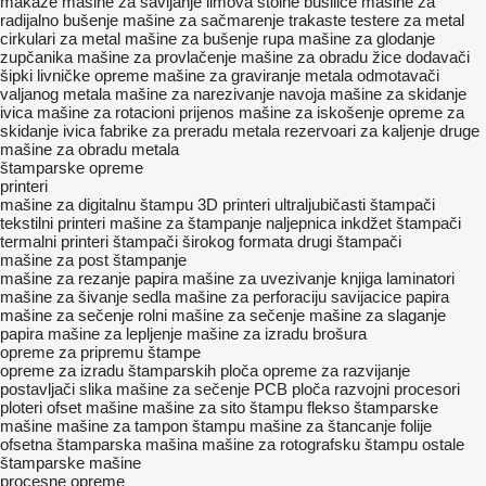
makaze
mašine za savijanje limova
stolne bušilice
mašine za
radijalno bušenje
mašine za sačmarenje
trakaste testere za metal
cirkulari za metal
mašine za bušenje rupa
mašine za glodanje
zupčanika
mašine za provlačenje
mašine za obradu žice
dodavači
šipki
livničke opreme
mašine za graviranje metala
odmotavači
valjanog metala
mašine za narezivanje navoja
mašine za skidanje
ivica
mašine za rotacioni prijenos
mašine za iskošenje
opreme za
skidanje ivica
fabrike za preradu metala
rezervoari za kaljenje
druge
mašine za obradu metala
štamparske opreme
printeri
mašine za digitalnu štampu
3D printeri
ultraljubičasti štampači
tekstilni printeri
mašine za štampanje naljepnica
inkdžet štampači
termalni printeri
štampači širokog formata
drugi štampači
mašine za post štampanje
mašine za rezanje papira
mašine za uvezivanje knjiga
laminatori
mašine za šivanje sedla
mašine za perforaciju
savijacice papira
mašine za sečenje rolni
mašine za sečenje
mašine za slaganje
papira
mašine za lepljenje
mašine za izradu brošura
opreme za pripremu štampe
opreme za izradu štamparskih ploča
opreme za razvijanje
postavljači slika
mašine za sečenje PCB ploča
razvojni procesori
ploteri
ofset mašine
mašine za sito štampu
flekso štamparske
mašine
mašine za tampon štampu
mašine za štancanje folije
ofsetna štamparska mašina
mašine za rotografsku štampu
ostale
štamparske mašine
procesne opreme