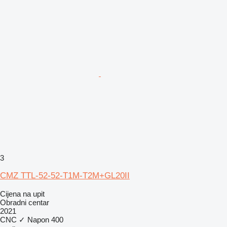
3
CMZ TTL-52-52-T1M-T2M+GL20II
Cijena na upit
Obradni centar
2021
CNC
✓
Napon
400