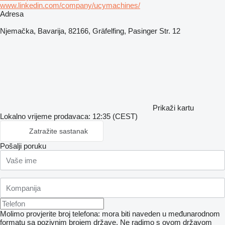
www.linkedin.com/company/ucymachines/
Adresa
Njemačka, Bavarija, 82166, Gräfelfing, Pasinger Str. 12
Prikaži kartu
Lokalno vrijeme prodavaca: 12:35 (CEST)
Zatražite sastanak
Pošalji poruku
Molimo provjerite broj telefona: mora biti naveden u međunarodnom
formatu sa pozivnim brojem države.
Ne radimo s ovom državom