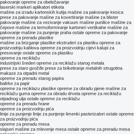
pakovanje
opreme za obeležavanje
laserski markeri
aplikatori etiketa
mašine za izradu kartonskih kutija
mašine za pakovanje kesica
prese za pakovanje
mašine za kovertiranje
mašine za blister
pakovanje
mašine za vezivanje
vakuum mašine
punilice
mašine za
čepove
mašine za termoformiranje
kartoneri
vertikalne mašine za
pakovanje
mašine za punjenje praha
ostale opreme za pakovanje
opreme za preradu plastike
mašine za brizganje plastike
ekstruderi za plastiku
opreme za
proizvodnju kablova
opreme za proizvodnju cijevi
kalupi za
presovanje
ostale opreme za plastiku
opreme za reciklažu
industrijski šrederi
opreme za reciklažu starog metala
prese za staro gvožđe
prese za briketiranje metalnih strugotina
makaze za otpadni metal
opreme za preradu starog papira
balirke za papir
opreme za reciklazu plastike
opreme za obradu pjene
mašine za
reciklažu guma
opreme za obradu drveta
opreme za reciklažu
otpadnog ulja
ostale opreme za reciklažu
opreme za preradu hrane
opreme za proizvodnju pića
linije za punjenje
linije za punjenje limenki
pasterizatori
ostale opreme
za proizvodnju pića
opreme za preradu mesa
slajseri
mašine za mlevenje mesa
ostale opreme za preradu mesa