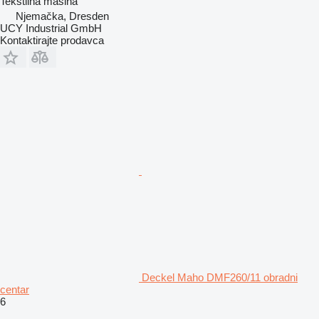
Tekstilna mašina
Njemačka, Dresden
UCY Industrial GmbH
Kontaktirajte prodavca
Deckel Maho DMF260/11 obradni
centar
6