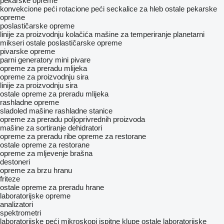
pekarske opreme
konvekcione peći
rotacione peći
seckalice za hleb
ostale pekarske
opreme
poslastičarske opreme
linije za proizvodnju kolačića
mašine za temperiranje
planetarni
mikseri
ostale poslastičarske opreme
pivarske opreme
parni generatory
mini pivare
opreme za preradu mlijeka
opreme za proizvodnju sira
linije za proizvodnju sira
ostale opreme za preradu mlijeka
rashladne opreme
sladoled mašine
rashladne stanice
opreme za preradu poljoprivrednih proizvoda
mašine za sortiranje
dehidratori
opreme za preradu ribe
opreme za restorane
ostale opreme za restorane
opreme za mljevenje brašna
destoneri
opreme za brzu hranu
friteze
ostale opreme za preradu hrane
laboratorijske opreme
analizatori
spektrometri
laboratorijske peći
mikroskopi
ispitne klupe
ostale laboratorijske