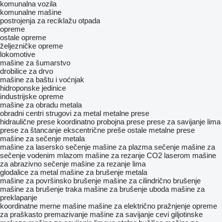
komunalna vozila
komunalne mašine
postrojenja za reciklažu otpada
opreme
ostale opreme
željezničke opreme
lokomotive
mašine za šumarstvo
drobilice za drvo
mašine za baštu i voćnjak
hidroponske jedinice
industrijske opreme
mašine za obradu metala
obradni centri
strugovi za metal
metalne prese
hidraulične prese
koordinatno probojna prese
prese za savijanje lima
prese za štancanje
ekscentrične preše
ostale metalne prese
mašine za sečenje metala
mašine za lasersko sečenje
mašine za plazma sečenje
mašine za
sečenje vodenim mlazom
mašine za rezanje CO2 laserom
mašine
za abrazivno sečenje
mašine za rezanje lima
glodalice za metal
mašine za brušenje metala
mašine za površinsko brušenje
mašine za cilindrično brušenje
mašine za brušenje traka
mašine za brušenje uboda
mašine za
preklapanje
koordinatne merne mašine
mašine za električno pražnjenje
opreme
za praškasto premazivanje
mašine za savijanje cevi
giljotinske