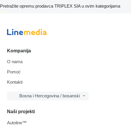
Pretražite opremu prodavca TRIPLEX SIA u ovim kategorijama
disallow-in-dsa
Kompanija
O nama
Pomoć
Kontakti
Bosna i Hercegovina / bosanski
Naši projekti
Autoline™