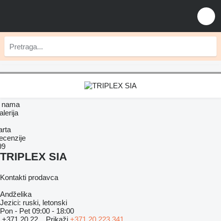
 nama
lerija
arta
ecenzije
99
TRIPLEX SIA
Kontakti prodavca
Andželika
Jezici:
ruski, letonski
Pon - Pet
09:00 - 18:00
+371 20 22...
Prikaži
+371 20 223 341