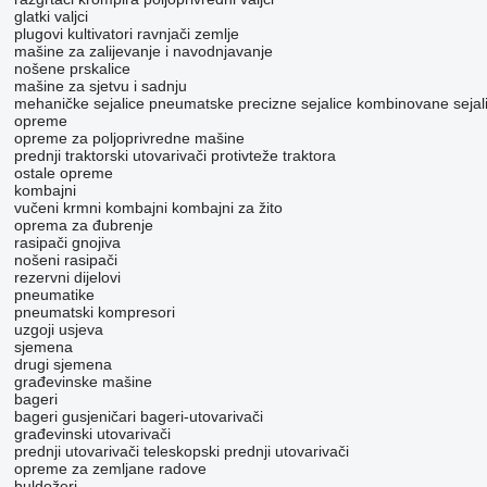
glatki valjci
plugovi
kultivatori
ravnjači zemlje
mašine za zaliјеvanje i navodnjavanje
nošene prskalice
mašine za sjetvu i sadnju
mehaničke sejalice
pneumatske precizne sejalice
kombinovane sejal
opreme
opreme za poljoprivredne mašine
prednji traktorski utovarivači
protivteže traktora
ostale opreme
kombajni
vučeni krmni kombajni
kombajni za žito
oprema za đubrenje
rasipači gnojiva
nošeni rasipači
rezervni dijelovi
pneumatikе
pneumatski kompresori
uzgoji usjeva
sjemena
drugi sjemena
građevinske mašine
bageri
bageri gusjeničari
bageri-utovarivači
građevinski utovarivači
prednji utovarivači
teleskopski prednji utovarivači
opreme za zemljane radove
buldožeri