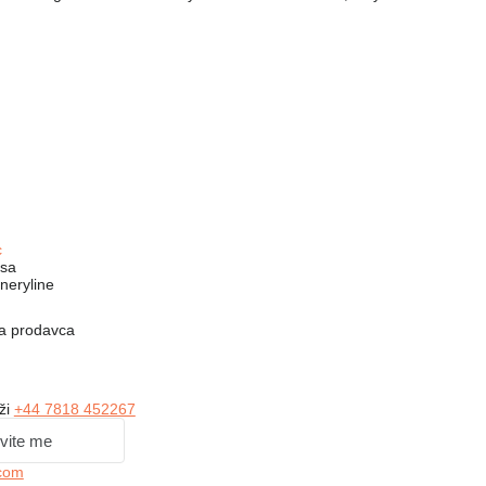
c
asa
neryline
na prodavca
ži
+44 7818 452267
vite me
.com