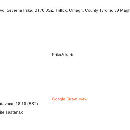
stvo, Severna Irska, BT78 3SZ, Trillick, Omagh, County Tyrone, 39 Ma
Prikaži kartu
Google Street View
odavaca: 18:16 (BST)
ite sastanak