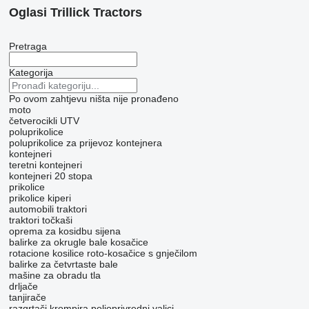
Oglasi Trillick Tractors
Pretraga
Kategorija
Po ovom zahtjevu ništa nije pronađeno
moto
četverocikli
UTV
poluprikolice
poluprikolice za prijevoz kontejnera
kontejneri
teretni kontejneri
kontejneri 20 stopa
prikolice
prikolice kiperi
automobili
traktori
traktori točkaši
oprema za kosidbu sijena
balirke za okrugle bale
kosačice
rotacione kosilice
roto-kosačice s gnječilom
balirke za četvrtaste bale
mašine za obradu tla
drljače
tanjirače
razgrtači krompira
poljoprivredni valjci