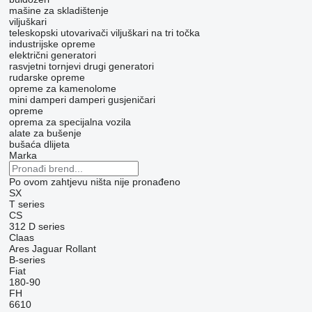
mašine za skladištenje
viljuškari
teleskopski utovarivači
viljuškari na tri točka
industrijske opreme
električni generatori
rasvjetni tornjevi
drugi generatori
rudarske opreme
opreme za kamenolome
mini damperi
damperi gusjeničari
opreme
oprema za specijalna vozila
alate za bušenje
bušaća dlijeta
Marka
Po ovom zahtjevu ništa nije pronađeno
SX
T series
CS
312
D series
Claas
Ares
Jaguar
Rollant
B-series
Fiat
180-90
FH
6610