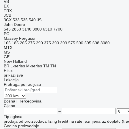
VB
EX
TRX
JCB
3CX
533
535
540
JS
John Deere
545
2850
3140
3800
6310
7700
PC
Massey Ferguson
165
185
265
275
290
375
390
399
575
590
595
698
3080
MTX
MST
GE
New Holland
BR
L-series
M-series
TM
TN
Hilux
prikaži sve
Lokacija
Pretraga po radijusu
Bosna i Hercegovina
Cijena
–
Tip oglasa
prodaja
od proizvođača
lizing
kredit
na rate
razmjena uz doplatu (tra
Godina proizvodnje