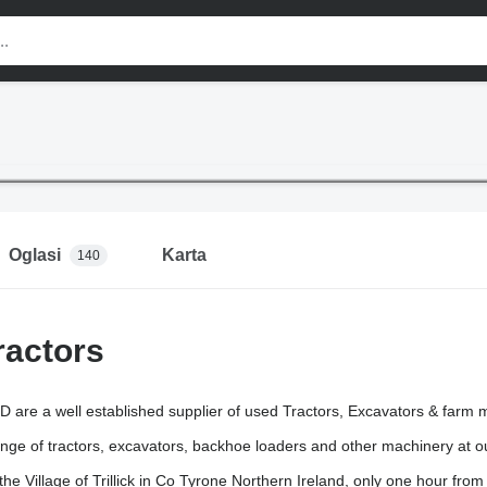
Oglasi
Karta
140
Tractors
 are a well established supplier of used Tractors, Excavators & farm m
nge of tractors, excavators, backhoe loaders and other machinery at o
he Village of Trillick in Co Tyrone Northern Ireland, only one hour from 