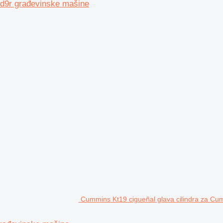
t d9r građevinske mašine
Cummins Kt19 cigueñal glava cilindra za C