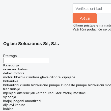
Klikom pristajete na na
Vaši lični podaci će se o
Oglasi Soluciones Sil, S.L.
Pretraga
Kategorija
rezervni dijelovi
delovi motora
motori
blokovi cilindara
glave cilindra
klipnjače
hidraulika
hidraulični cilindri
hidraulične pumpe
zupčaste pumpe
hidraulični mot
transmisije
mjenjači
diferencijali
kardani
reduktori
zadnji mostovi
vješanja
krajnji pogoni
amortizeri
dijelovi kabine
kabine