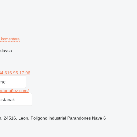
 komentara
rodavca
34 616 95 17 96
 me
redonuñez.com/
sastanak
on, 24516, Leon, Poligono industrial Parandones Nave 6