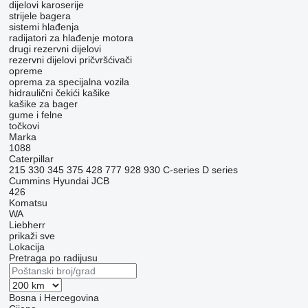
dijelovi karoserije
strijele bagera
sistemi hlađenja
radijatori za hlađenje motora
drugi rezervni dijelovi
rezervni dijelovi
pričvršćivači
opreme
oprema za specijalna vozila
hidraulični čekići
kašike
kašike za bager
gume i felne
točkovi
Marka
1088
Caterpillar
215
330
345
375
428
777
928
930
C-series
D series
Cummins
Hyundai
JCB
426
Komatsu
WA
Liebherr
prikaži sve
Lokacija
Pretraga po radijusu
Bosna i Hercegovina