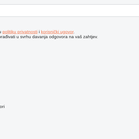
šu
politiku privatnosti
i
korisnički ugovor
.
brađivati ​​u svrhu davanja odgovora na vaš zahtjev.
ori