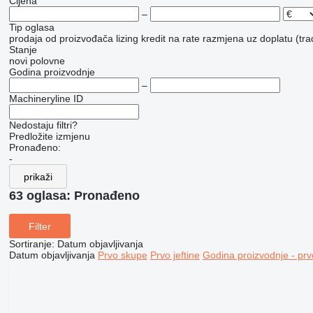
Cijena
–
Tip oglasa
prodaja
od proizvođača
lizing
kredit
na rate
razmjena uz doplatu (tra
Stanje
novi
polovne
Godina proizvodnje
–
Machineryline ID
Nedostaju filtri?
Predložite izmjenu
Pronađeno:
-
prikaži
63 oglasa:
Pronađeno
Filter
Sortiranje
:
Datum objavljivanja
Datum objavljivanja
Prvo skupe
Prvo jeftine
Godina proizvodnje - prv