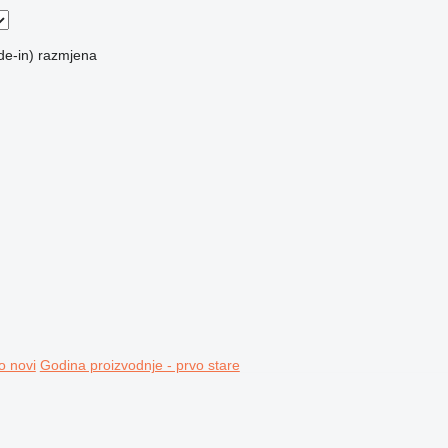
de-in)
razmjena
o novi
Godina proizvodnje - prvo stare