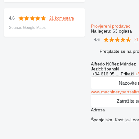
21 komentara
4.6
Provjereni prodavac
Source: Google Maps
Na lageru:
63 oglasa
21
4.6
Pretplatite se na p
Alfredo Núñez Méndez
Jezici:
španski
+34 616 95 ...
Prikaži
+
Nazovite
www.machinerypartsalf
Zatražite 
Adresa
Španjolska, Kastilja-Le