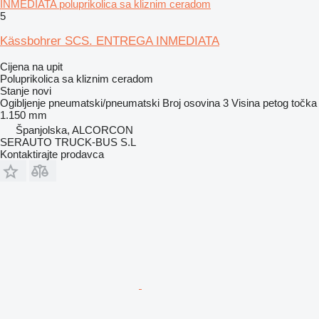
INMEDIATA poluprikolica sa kliznim ceradom
5
Kässbohrer SCS. ENTREGA INMEDIATA
Cijena na upit
Poluprikolica sa kliznim ceradom
Stanje
novi
Ogibljenje
pneumatski/pneumatski
Broj osovina
3
Visina petog točka
1.150 mm
Španjolska, ALCORCON
SERAUTO TRUCK-BUS S.L
Kontaktirajte prodavca