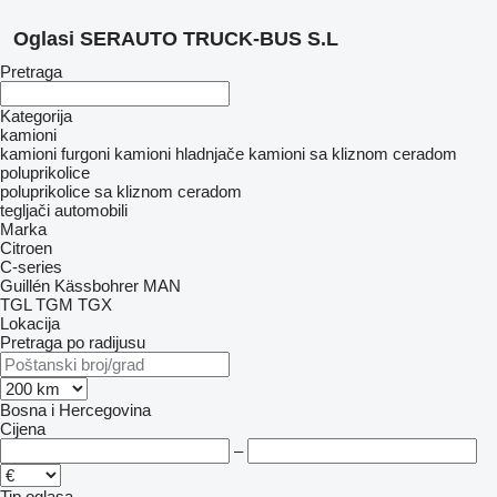
Oglasi SERAUTO TRUCK-BUS S.L
Pretraga
Kategorija
kamioni
kamioni furgoni
kamioni hladnjače
kamioni sa kliznom ceradom
poluprikolice
poluprikolice sa kliznom ceradom
tegljači
automobili
Marka
Citroen
C-series
Guillén
Kässbohrer
MAN
TGL
TGM
TGX
Lokacija
Pretraga po radijusu
Bosna i Hercegovina
Cijena
–
Tip oglasa