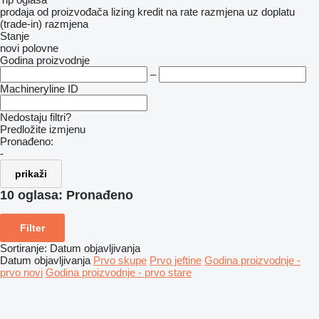
prodaja
od proizvođača
lizing
kredit
na rate
razmjena uz doplatu
(trade-in)
razmjena
Stanje
novi
polovne
Godina proizvodnje
–
Machineryline ID
Nedostaju filtri?
Predložite izmjenu
Pronađeno:
-
prikaži
10 oglasa:
Pronađeno
Filter
Sortiranje
:
Datum objavljivanja
Datum objavljivanja
Prvo skupe
Prvo jeftine
Godina proizvodnje -
prvo novi
Godina proizvodnje - prvo stare