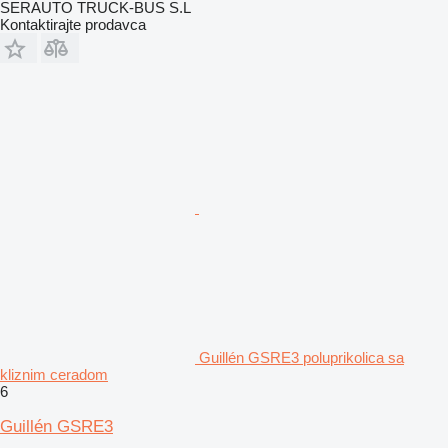
SERAUTO TRUCK-BUS S.L
Kontaktirajte prodavca
Guillén GSRE3 poluprikolica sa
kliznim ceradom
6
Guillén GSRE3