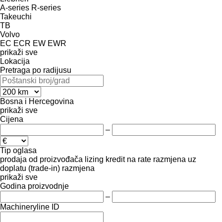
A-series
R-series
Takeuchi
TB
Volvo
EC
ECR
EW
EWR
prikaži sve
Lokacija
Pretraga po radijusu
Bosna i Hercegovina
prikaži sve
Cijena
–
Tip oglasa
prodaja
od proizvođača
lizing
kredit
na rate
razmjena uz
doplatu (trade-in)
razmjena
prikaži sve
Godina proizvodnje
–
Machineryline ID