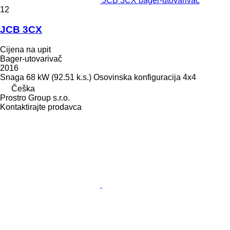
JCB 3CX bager-utovarivač
12
JCB 3CX
Cijena na upit
Bager-utovarivač
2016
Snaga
68 kW (92.51 k.s.)
Osovinska konfiguracija
4x4
Češka
Prostro Group s.r.o.
Kontaktirajte prodavca