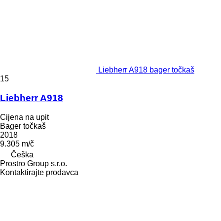
Liebherr A918 bager točkaš
15
Liebherr A918
Cijena na upit
Bager točkaš
2018
9.305 m/č
Češka
Prostro Group s.r.o.
Kontaktirajte prodavca