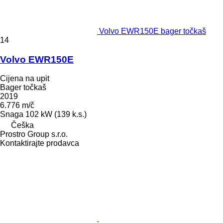
Volvo EWR150E bager točkaš
14
Volvo EWR150E
Cijena na upit
Bager točkaš
2019
6.776 m/č
Snaga
102 kW (139 k.s.)
Češka
Prostro Group s.r.o.
Kontaktirajte prodavca