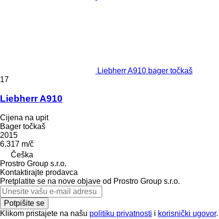
Liebherr A910 bager točkaš
17
Liebherr A910
Cijena na upit
Bager točkaš
2015
6.317 m/č
Češka
Prostro Group s.r.o.
Kontaktirajte prodavca
Pretplatite se na nove objave od Prostro Group s.r.o.
Potpišite se
Klikom pristajete na našu
politiku privatnosti
i
korisnički ugovor
.