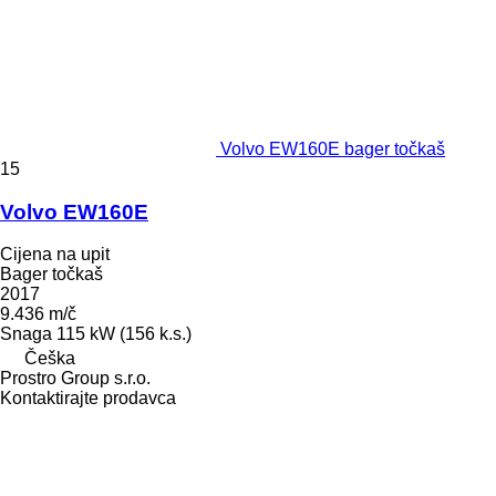
Volvo EW160E bager točkaš
15
Volvo EW160E
Cijena na upit
Bager točkaš
2017
9.436 m/č
Snaga
115 kW (156 k.s.)
Češka
Prostro Group s.r.o.
Kontaktirajte prodavca