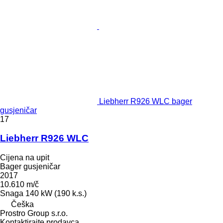
Liebherr R926 WLC bager
gusjeničar
17
Liebherr R926 WLC
Cijena na upit
Bager gusjeničar
2017
10.610 m/č
Snaga
140 kW (190 k.s.)
Češka
Prostro Group s.r.o.
Kontaktirajte prodavca