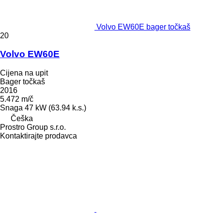
Volvo EW60E bager točkaš
20
Volvo EW60E
Cijena na upit
Bager točkaš
2016
5.472 m/č
Snaga
47 kW (63.94 k.s.)
Češka
Prostro Group s.r.o.
Kontaktirajte prodavca