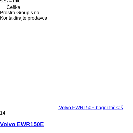
5.574 m/č
Češka
Prostro Group s.r.o.
Kontaktirajte prodavca
Volvo EWR150E bager točkaš
14
Volvo EWR150E