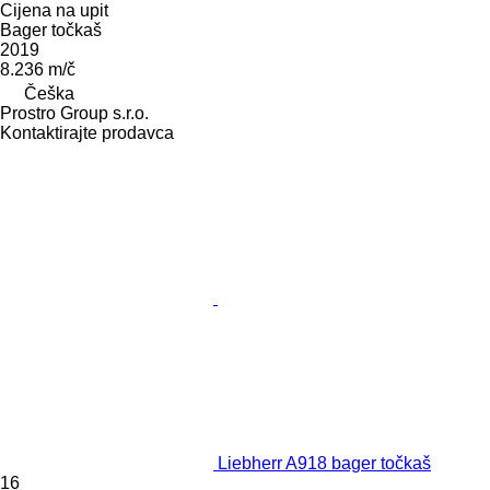
Cijena na upit
Bager točkaš
2019
8.236 m/č
Češka
Prostro Group s.r.o.
Kontaktirajte prodavca
Liebherr A918 bager točkaš
16