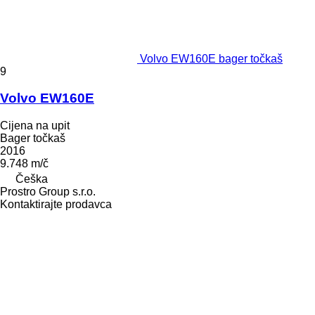
Volvo EW160E bager točkaš
9
Volvo EW160E
Cijena na upit
Bager točkaš
2016
9.748 m/č
Češka
Prostro Group s.r.o.
Kontaktirajte prodavca