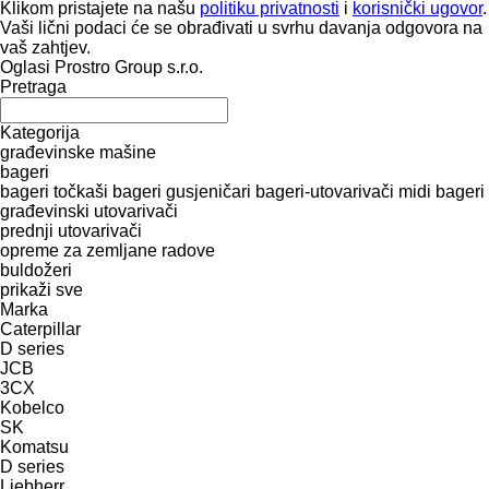
Klikom pristajete na našu
politiku privatnosti
i
korisnički ugovor
.
Vaši lični podaci će se obrađivati ​​u svrhu davanja odgovora na
vaš zahtjev.
Oglasi Prostro Group s.r.o.
Pretraga
Kategorija
građevinske mašine
bageri
bageri točkaši
bageri gusjeničari
bageri-utovarivači
midi bageri
građevinski utovarivači
prednji utovarivači
opreme za zemljane radove
buldožeri
prikaži sve
Marka
Caterpillar
D series
JCB
3CX
Kobelco
SK
Komatsu
D series
Liebherr