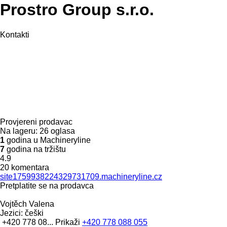
Prostro Group s.r.o.
Kontakti
Provjereni prodavac
Na lageru:
26 oglasa
1
godina u Machineryline
7
godina na tržištu
4.9
20 komentara
site1759938224329731709.machineryline.cz
Pretplatite se na prodavca
Vojtěch Valena
Jezici:
češki
+420 778 08...
Prikaži
+420 778 088 055