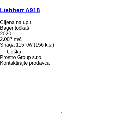
Liebherr A918
Cijena na upit
Bager točkaš
2020
2.007 m/č
Snaga
115 kW (156 k.s.)
Češka
Prostro Group s.r.o.
Kontaktirajte prodavca