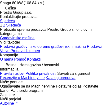
Snaga
80 kW (108.84 k.s.)
Češka
Prostro Group s.r.o.
Kontaktirajte prodavca
Sljedeća
1
2
Sljedeća
Pretražite opremu prodavca Prostro Group s.r.o. u ovim
kategorijama
Građevinske mašine
Vidi također
Prodavci građevinske opreme građevinskih mašina
Prodavci
Volvo
Prodavci Liebherr
Kompanija
O nama
Pomoć
Kontakti
Bosna i Hercegovina / bosanski
Informacija
Pravila i uslovi
Politika privatnosti
Savjeti za sigurnost
Recenzije o Machineryline
Katalog brendova
Naše ponude
Oglašavajte se na Machineryline
Postavite oglas
Postavite
baner
Partnerski program
Za dilere
Naši projekti
Autoline™