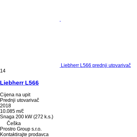
Liebherr L566 prednji utovarivač
14
Liebherr L566
Cijena na upit
Prednji utovarivač
2018
10.085 m/č
Snaga
200 kW (272 k.s.)
Češka
Prostro Group s.r.o.
Kontaktirajte prodavca