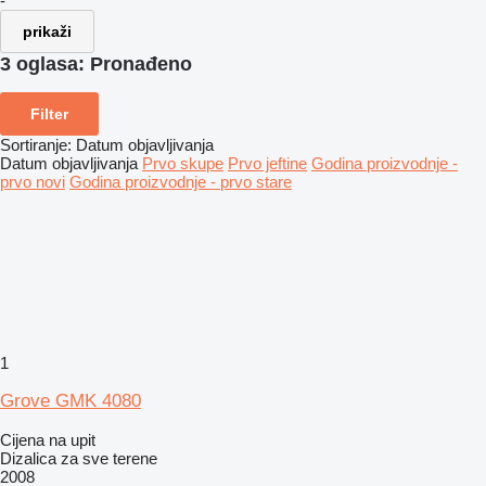
-
prikaži
3 oglasa:
Pronađeno
Filter
Sortiranje
:
Datum objavljivanja
Datum objavljivanja
Prvo skupe
Prvo jeftine
Godina proizvodnje -
prvo novi
Godina proizvodnje - prvo stare
1
Grove GMK 4080
Cijena na upit
Dizalica za sve terene
2008