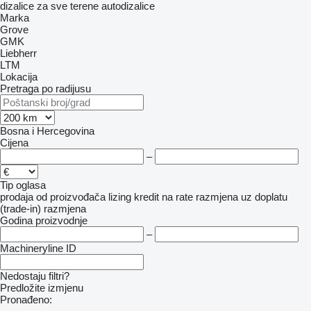
dizalice za sve terene
autodizalice
Marka
Grove
GMK
Liebherr
LTM
Lokacija
Pretraga po radijusu
Bosna i Hercegovina
Cijena
–
Tip oglasa
prodaja
od proizvođača
lizing
kredit
na rate
razmjena uz doplatu
(trade-in)
razmjena
Godina proizvodnje
–
Machineryline ID
Nedostaju filtri?
Predložite izmjenu
Pronađeno: