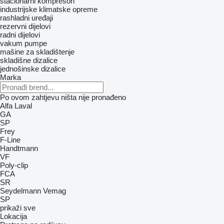
stacionarni kompresori
industrijske klimatske opreme
rashladni uređaji
rezervni dijelovi
radni dijelovi
vakum pumpe
mašine za skladištenje
skladišne dizalice
jednošinske dizalice
Marka
Po ovom zahtjevu ništa nije pronađeno
Alfa Laval
GA
SP
Frey
F-Line
Handtmann
VF
Poly-clip
FCA
SR
Seydelmann
Vemag
SP
prikaži sve
Lokacija