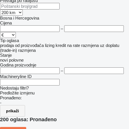
Pretraga po radijusu
Bosna i Hercegovina
Cijena
–
Tip oglasa
prodaja
od proizvođača
lizing
kredit
na rate
razmjena uz doplatu
(trade-in)
razmjena
Stanje
novi
polovne
Godina proizvodnje
–
Machineryline ID
Nedostaju filtri?
Predložite izmjenu
Pronađeno:
-
prikaži
200 oglasa:
Pronađeno