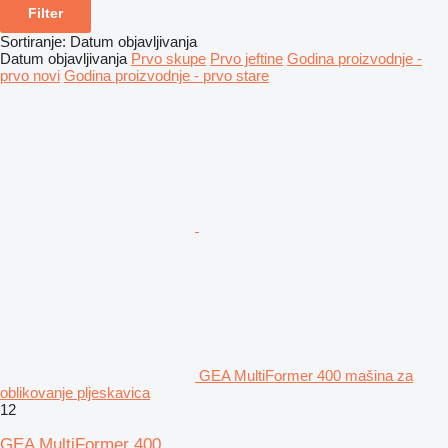
Filter
Sortiranje
:
Datum objavljivanja
Datum objavljivanja
Prvo skupe
Prvo jeftine
Godina proizvodnje -
prvo novi
Godina proizvodnje - prvo stare
GEA MultiFormer 400 mašina za
oblikovanje pljeskavica
12
GEA MultiFormer 400