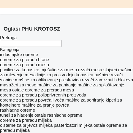
Oglasi PHU KROTOSZ
Pretraga
Kategorija
industrijske opreme
opreme za preradu hrane
opreme za preradu mesa
punilice za kobasice
mješalice za meso
rezači mesa
slajseri
mašine
za mlevenje mesa
linije za proizvodnju kobasica
pušnice
rezači
slanine
mašine za oblikovanje pljeskavica
rezači zamrznutih blokova
masažeri za meso
mašine za paniranje
mašine za spljoštavanje
mesa
ostale opreme za preradu mesa
opreme za preradu poljoprivrednih proizvoda
opreme za preradu povrća i voća
mašine za sortiranje
kiperi za
kontejnere
mašine za pranje povrća
rashladne opreme
tuneli za hlađenje
ostale rashladne opreme
opreme za preradu mlijeka
cisterne za prijevoz mlijeka
pasterizatori mlijeka
ostale opreme za
preradu mlijeka