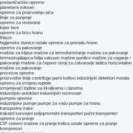
poslastičarske opreme
planetarni mikseri
opreme za proizvodnju pića
linije za punjenje
opreme za restorane
kiper tave
opreme za brzu hranu
friteze
higijenske stanice
ostale opreme za preradu hrane
opreme za pakovanje
mašine za klipse
mašine za termoformiranje
mašine za pakovanje
termoskupljajuca folija
vakuum mašine
punilice
mašine za vaganje i
pakovanje
mašine za čepove
stroji za zatvaranje ladica
horizontalne
mašine za pakovanje
procesne opreme
proizvodne linije
centrifuge
parni kotlovi
industrijski detektori metala
opremu za izmjenu toplote
izmjenjivači topline sa školjkama i cijevima
industrijski autoklavi
industrijski rezervoari
pumpne opreme
industrijske pumpe
pumpe za vodu
pumpe za hranu
transportne trake
trakasti konvejeri
poljoprivredni transporteri
pužni transporteri
opreme za pranje
CIP sistemi
mašine za pranje kolica
ostale opreme za pranje
kompresori