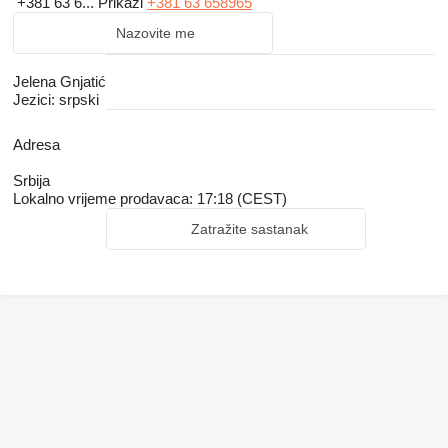
+381 63 6...
Prikaži
+381 63 658965
Nazovite me
Jelena Gnjatić
Jezici:
srpski
Adresa
Srbija
Lokalno vrijeme prodavaca: 17:18 (CEST)
Zatražite sastanak