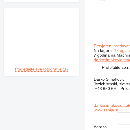
Provjereni prodava
Na lageru:
13 oglas
7
godina na Machin
darkosimakovic.mac
Pretplatite se 
Pogledajte sve fotografije (1)
Darko Simaković
Jezici:
srpski, slove
+43 650 69...
Prika
darkosimakovic.auto
www.sabija.si
Adresa