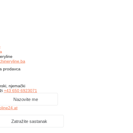
c
a
eryline
hineryline.ba
na prodavca
nski, njemački
ži
+43 650 6923071
Nazovite me
line24.at
Zatražite sastanak