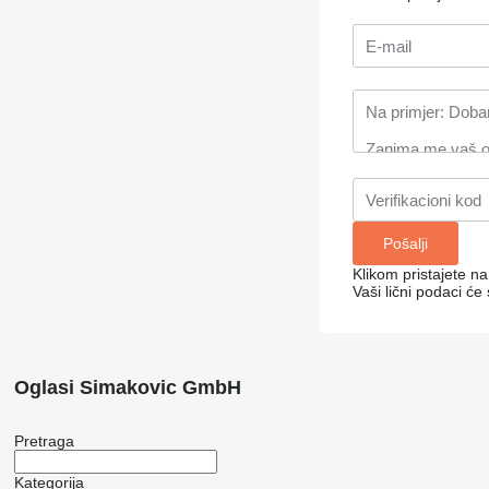
Klikom pristajete n
Vaši lični podaci će
Oglasi Simakovic GmbH
Pretraga
Kategorija