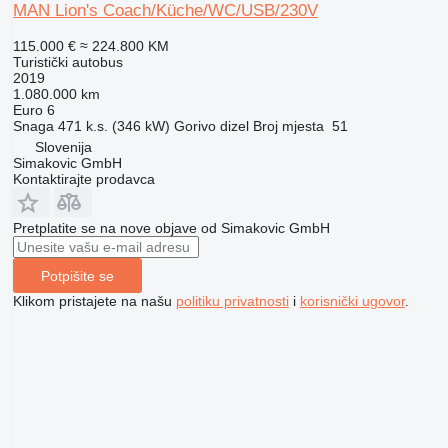
MAN Lion's Coach/Küche/WC/USB/230V
115.000 €
≈ 224.800 KM
Turistički autobus
2019
1.080.000 km
Euro 6
Snaga
471 k.s. (346 kW)
Gorivo
dizel
Broj mjesta
51
Slovenija
Simakovic GmbH
Kontaktirajte prodavca
Pretplatite se na nove objave od Simakovic GmbH
Potpišite se
Klikom pristajete na našu
politiku privatnosti
i
korisnički ugovor
.