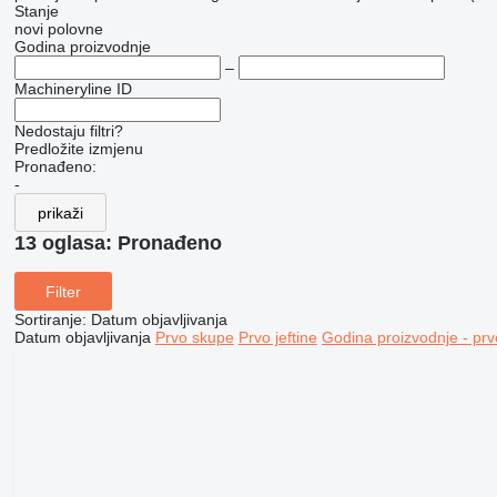
Stanje
novi
polovne
Godina proizvodnje
–
Machineryline ID
Nedostaju filtri?
Predložite izmjenu
Pronađeno:
-
prikaži
13 oglasa:
Pronađeno
Filter
Sortiranje
:
Datum objavljivanja
Datum objavljivanja
Prvo skupe
Prvo jeftine
Godina proizvodnje - prv