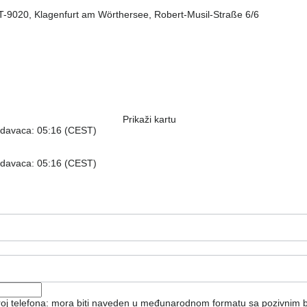
AT-9020, Klagenfurt am Wörthersee, Robert-Musil-Straße 6/6
Prikaži kartu
odavaca: 05:16 (CEST)
odavaca: 05:16 (CEST)
broj telefona: mora biti naveden u međunarodnom formatu sa pozivnim 