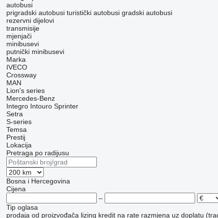
autobusi
prigradski autobusi
turistički autobusi
gradski autobusi
rezervni dijelovi
transmisije
mjenjači
minibusevi
putnički minibusevi
Marka
IVECO
Crossway
MAN
Lion's series
Mercedes-Benz
Integro
Intouro
Sprinter
Setra
S-series
Temsa
Prestij
Lokacija
Pretraga po radijusu
Bosna i Hercegovina
Cijena
–
Tip oglasa
prodaja
od proizvođača
lizing
kredit
na rate
razmjena uz doplatu (tra