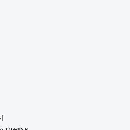
de-in)
razmjena