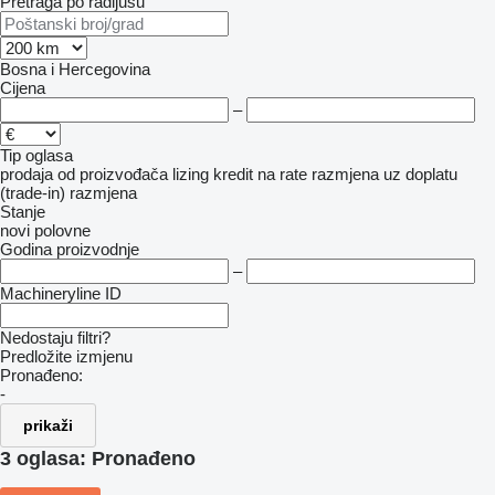
Pretraga po radijusu
Bosna i Hercegovina
Cijena
–
Tip oglasa
prodaja
od proizvođača
lizing
kredit
na rate
razmjena uz doplatu
(trade-in)
razmjena
Stanje
novi
polovne
Godina proizvodnje
–
Machineryline ID
Nedostaju filtri?
Predložite izmjenu
Pronađeno:
-
prikaži
3 oglasa:
Pronađeno