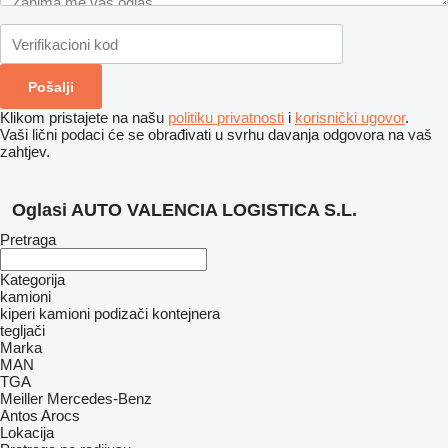
Klikom pristajete na našu
politiku privatnosti
i
korisnički ugovor
.
Vaši lični podaci će se obrađivati ​​u svrhu davanja odgovora na vaš
zahtjev.
Oglasi AUTO VALENCIA LOGISTICA S.L.
Pretraga
Kategorija
kamioni
kiperi
kamioni podizači kontejnera
tegljači
Marka
MAN
TGA
Meiller
Mercedes-Benz
Antos
Arocs
Lokacija