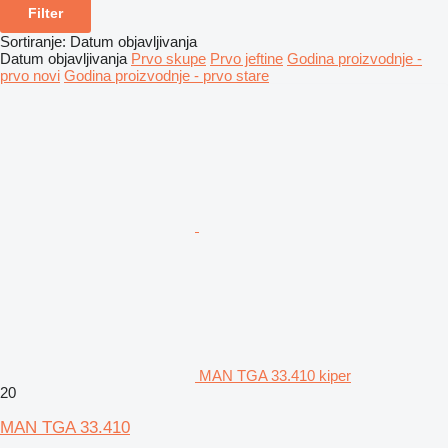
Filter
Sortiranje
:
Datum objavljivanja
Datum objavljivanja
Prvo skupe
Prvo jeftine
Godina proizvodnje -
prvo novi
Godina proizvodnje - prvo stare
MAN TGA 33.410 kiper
20
MAN TGA 33.410