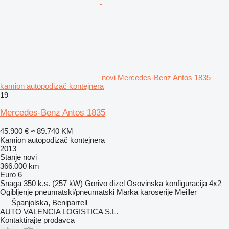
novi Mercedes-Benz Antos 1835
kamion autopodizač kontejnera
19
Mercedes-Benz Antos 1835
45.900 €
≈ 89.740 KM
Kamion autopodizač kontejnera
2013
Stanje
novi
366.000 km
Euro 6
Snaga
350 k.s. (257 kW)
Gorivo
dizel
Osovinska konfiguracija
4x2
Ogibljenje
pneumatski/pneumatski
Marka karoserije
Meiller
Španjolska, Beniparrell
AUTO VALENCIA LOGISTICA S.L.
Kontaktirajte prodavca