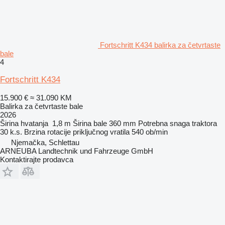
Fortschritt K434 balirka za četvrtaste
bale
4
Fortschritt K434
15.900 €
≈ 31.090 KM
Balirka za četvrtaste bale
2026
Širina hvatanja
1,8 m
Širina bale
360 mm
Potrebna snaga traktora
30 k.s.
Brzina rotacije priključnog vratila
540 ob/min
Njemačka, Schlettau
ARNEUBA Landtechnik und Fahrzeuge GmbH
Kontaktirajte prodavca