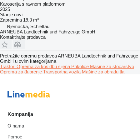
Karoserija s ravnom platformom
2025
Stanje
novi
Zapremina
19,3 m³
Njemačka, Schlettau
ARNEUBA Landtechnik und Fahrzeuge GmbH
Kontaktirajte prodavca
Pretražite opremu prodavca ARNEUBA Landtechnik und Fahrzeuge
GmbH u ovim kategorijama
Traktori
Oprema za kosidbu sijena
Prikolice
Mašine za stočarstvo
Oprema za đubrenje
Transportna vozila
Mašine za obradu tla
Kompanija
O nama
Pomoć