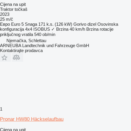
Cijena na upit
Traktor točkaš
2023
25 m/č
Евро
Euro 5
Snaga
171 k.s. (126 kW)
Gorivo
dizel
Osovinska
konfiguracija
4x4
ISOBUS
✓
Brzina
40 km/h
Brzina rotacije
priključnog vratila
540 ob/min
Njemačka, Schlettau
ARNEUBA Landtechnik und Fahrzeuge GmbH
Kontaktirajte prodavca
1
Pronar HW80 Häckselaufbau
Cijena na upit