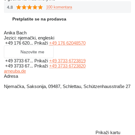
4.8
100 komentara
We welcome you to make use of our service.
Pretplatite se na prodavca
Anika Bach
Jezici:
njemački, engleski
+49 176 620...
Prikaži
+49 176 62048570
Nazovite me
+49 3733 67...
Prikaži
+49 3733 6723819
+49 3733 67...
Prikaži
+49 3733 6723820
arneuba.de
Adresa
Njemačka, Saksonija, 09487, Schlettau, Schützenhausstraße 27
Prikaži kartu