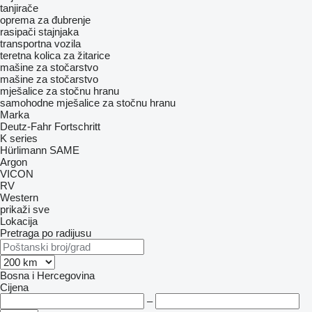
tanjirače
oprema za đubrenje
rasipači stajnjaka
transportna vozila
teretna kolica za žitarice
mašine za stočarstvo
mašine za stočarstvo
mješalice za stočnu hranu
samohodne mješalice za stočnu hranu
Marka
Deutz-Fahr
Fortschritt
K series
Hürlimann
SAME
Argon
VICON
RV
Western
prikaži sve
Lokacija
Pretraga po radijusu
Bosna i Hercegovina
Cijena
–