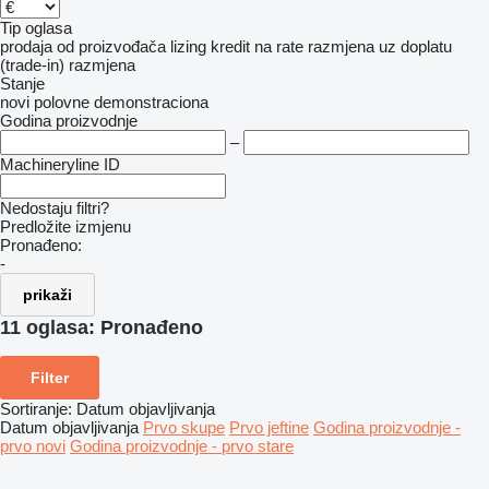
Tip oglasa
prodaja
od proizvođača
lizing
kredit
na rate
razmjena uz doplatu
(trade-in)
razmjena
Stanje
novi
polovne
demonstraciona
Godina proizvodnje
–
Machineryline ID
Nedostaju filtri?
Predložite izmjenu
Pronađeno:
-
prikaži
11 oglasa:
Pronađeno
Filter
Sortiranje
:
Datum objavljivanja
Datum objavljivanja
Prvo skupe
Prvo jeftine
Godina proizvodnje -
prvo novi
Godina proizvodnje - prvo stare