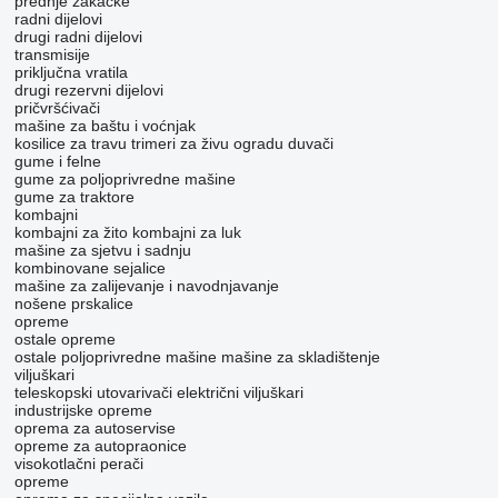
prednje zakačke
radni dijelovi
drugi radni dijelovi
transmisije
priključna vratila
drugi rezervni dijelovi
pričvršćivači
mašine za baštu i voćnjak
kosilice za travu
trimeri za živu ogradu
duvači
gume i felne
gume za poljoprivredne mašine
gume za traktore
kombajni
kombajni za žito
kombajni za luk
mašine za sjetvu i sadnju
kombinovane sejalice
mašine za zaliјеvanje i navodnjavanje
nošene prskalice
opreme
ostale opreme
ostale poljoprivredne mašine
mašine za skladištenje
viljuškari
teleskopski utovarivači
električni viljuškari
industrijske opreme
oprema za autoservise
opreme za autopraonice
visokotlačni perači
opreme