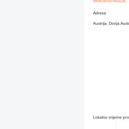
www.fendt-janu.at
Adresa
Austrija, Donja Aus
Lokalno vrijeme pr