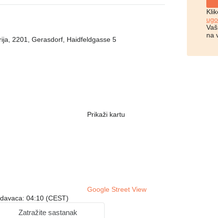
Kli
ugo
Vaš
na 
trija, 2201, Gerasdorf, Haidfeldgasse 5
Prikaži kartu
Google Street View
odavaca: 04:10 (CEST)
Zatražite sastanak