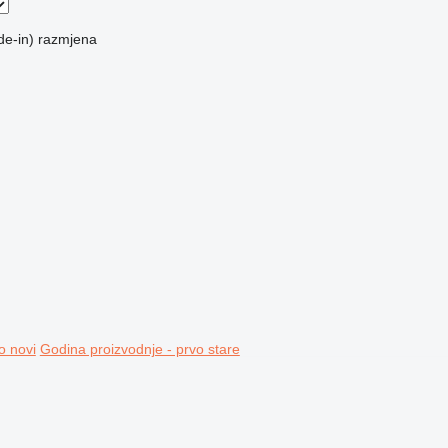
de-in)
razmjena
o novi
Godina proizvodnje - prvo stare