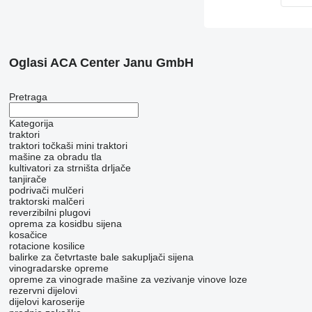
Oglasi ACA Center Janu GmbH
Pretraga
Kategorija
traktori
traktori točkaši
mini traktori
mašine za obradu tla
kultivatori za strništa
drljače
tanjirače
podrivači
mulčeri
traktorski malčeri
reverzibilni plugovi
oprema za kosidbu sijena
kosačice
rotacione kosilice
balirke za četvrtaste bale
sakupljači sijena
vinogradarske opreme
opreme za vinograde
mašine za vezivanje vinove loze
rezervni dijelovi
dijelovi karoserije