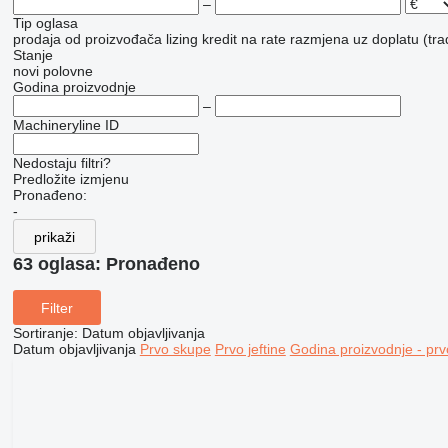
–
Tip oglasa
prodaja
od proizvođača
lizing
kredit
na rate
razmjena uz doplatu (tra
Stanje
novi
polovne
Godina proizvodnje
–
Machineryline ID
Nedostaju filtri?
Predložite izmjenu
Pronađeno:
-
prikaži
63 oglasa:
Pronađeno
Filter
Sortiranje
:
Datum objavljivanja
Datum objavljivanja
Prvo skupe
Prvo jeftine
Godina proizvodnje - prv