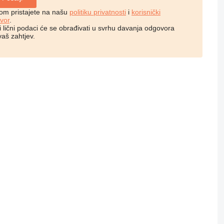
kom pristajete na našu
politiku privatnosti
i
korisnički
vor
.
i lični podaci će se obrađivati ​​u svrhu davanja odgovora
vaš zahtjev.