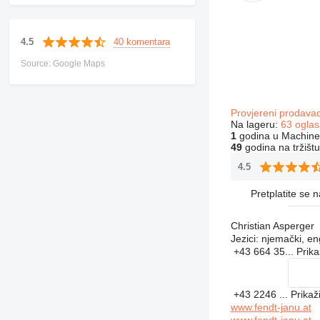
40 komentara
4.5
Source: Google Maps
Provjereni prodava
Na lageru:
63 oglas
1
godina u Machiner
49
godina na tržištu
4.5
Pretplatite se 
Christian Asperger
Jezici:
njemački, en
+43 664 35...
Prika
+43 2246 ...
Prikaž
www.fendt-janu.at