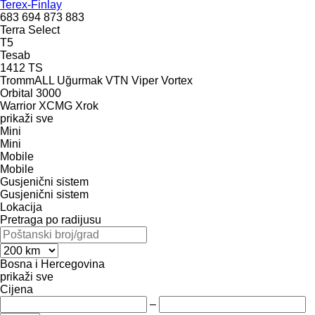
Terex-Finlay
683
694
873
883
Terra Select
T5
Tesab
1412
TS
TrommALL
Uğurmak
VTN
Viper
Vortex
Orbital 3000
Warrior
XCMG
Xrok
prikaži sve
Mini
Mini
Mobile
Mobile
Gusjenični sistem
Gusjenični sistem
Lokacija
Pretraga po radijusu
Bosna i Hercegovina
prikaži sve
Cijena
–