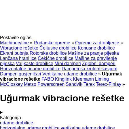
Postavite oglas
Machineryline
»
Rudarske opreme
»
Opreme za drobljenje
»
Vibracione rešetke
Čeljusne drobilice
Konusne drobilice
Ekrani bubnja
Rotorske drobilice
Mašine za pranje pijeska
Lančana hranilice
Čekićne drobilice
Mašine za pravljenje
pijeska
Valjkaste drobilice
Mini damperi
Zglobni damperi
Horizontalne udarne drobilice
Damperi sa krutom šasijom
Damperi gusjeničari
Vertikalne udarne drobilice
»
Uğurmak
vibracione rešetke
FABO
Kinglink
Kleemann
Liming
McCloskey
Metso
Powerscreen
Sandvik
Terex
Terex-Finlay
»
Uğurmak vibracione rešetke
Kategorija
udarne drobilice
horizontalne udarne drobilice
vertikalne udarne drobilice