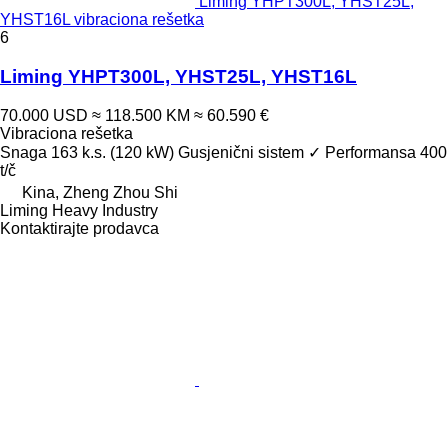
Liming YHPT300L, YHST25L,
YHST16L vibraciona rešetka
6
Liming YHPT300L, YHST25L, YHST16L
70.000 USD
≈ 118.500 KM
≈ 60.590 €
Vibraciona rešetka
Snaga
163 k.s. (120 kW)
Gusjenični sistem
✓
Performansa
400
t/č
Kina, Zheng Zhou Shi
Liming Heavy Industry
Kontaktirajte prodavca