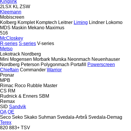
Kinglink
2LSX
KL
ZSW
Kleemann
Mobiscreen
Kolberg
Komplet
Komptech
Leitner
Liming
Lindner
Lokomo
MDS
Maskin Mekano
Maximus
516
McCloskey
R-series
S-series
V-series
Metso
Lokotrack
Nordberg
Mini
Mogensen
Morbark
Murska
Neonmach
Neuenhauser
Nordberg
Peterson
Polygonmach
Portafill
Powerscreen
Chieftain
Commander
Warrior
Pronar
MPB
Rimac
Roco
Rubble Master
CS
RM
Rudnick & Enners
SBM
Remax
SID
Sandvik
QA
QE
Seco
Seko
Skako
Suhman
Svedala-Arbrå
Svedala-Demag
Terex
820
883+
TSV