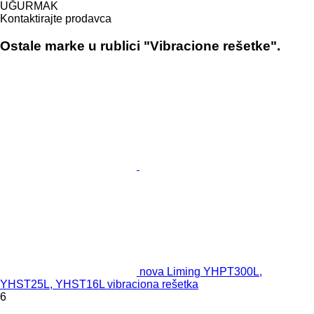
UĞURMAK
Kontaktirajte prodavca
Ostale marke u rublici "Vibracione rešetke".
nova Liming YHPT300L,
YHST25L, YHST16L vibraciona rešetka
6