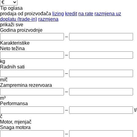
Tip oglasa
prodaja
od proizvođača
lizing
kredit
na rate
razmjena uz
doplatu (trade-in)
razmjena
prikaži sve
Godina proizvodnje
–
Karakteristike
Neto težina
–
kg
Radnih sati
–
m/č
Zampremina rezervoara
–
m³
Performansa
–
t/
č
Motor, mjenjač
Snaga motora
–