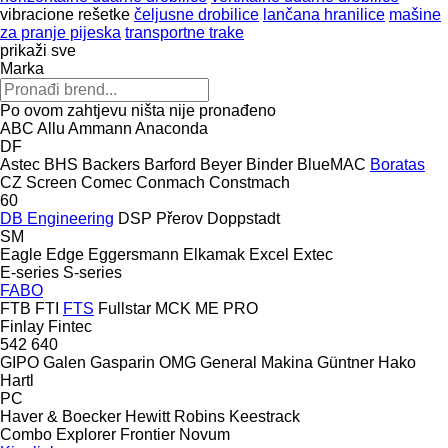
vibracione rešetke
čeljusne drobilice
lančana hranilice
mašine
za pranje pijeska
transportne trake
prikaži sve
Marka
Po ovom zahtjevu ništa nije pronađeno
ABC
Allu
Ammann
Anaconda
DF
Astec
BHS
Backers
Barford
Beyer
Binder
BlueMAC
Boratas
CZ Screen
Comec
Conmach
Constmach
60
DB Engineering
DSP Přerov
Doppstadt
SM
Eagle
Edge
Eggersmann
Elkamak
Excel
Extec
E-series
S-series
FABO
FTB
FTI
FTS
Fullstar
MCK
ME
PRO
Finlay
Fintec
542
640
GIPO
Galen
Gasparin OMG
General Makina
Güntner
Hako
Hartl
PC
Haver & Boecker
Hewitt Robins
Keestrack
Combo
Explorer
Frontier
Novum