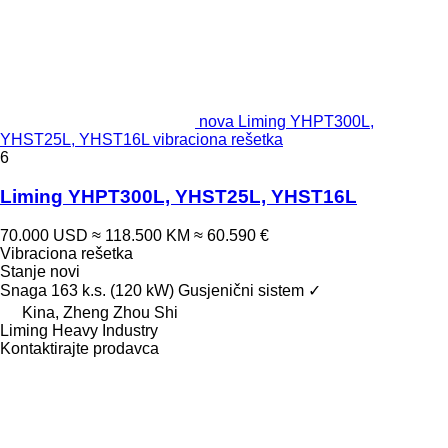
nova Liming YHPT300L,
YHST25L, YHST16L vibraciona rešetka
6
Liming YHPT300L, YHST25L, YHST16L
70.000 USD
≈ 118.500 KM
≈ 60.590 €
Vibraciona rešetka
Stanje
novi
Snaga
163 k.s. (120 kW)
Gusjenični sistem
✓
Kina, Zheng Zhou Shi
Liming Heavy Industry
Kontaktirajte prodavca