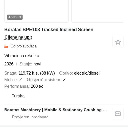
VIDEO
Boratas BPE103 Tracked Inclined Screen
Cijena na upit
Od proizvođača
Vibraciona rešetka
2026
Stanje
novi
Snaga
119.72 k.s. (88 kW)
Gorivo
electric/diesel
Mobile
✓
Gusjenični sistem
✓
Performansa
200 t/č
Turska
Boratas Machinery | Mobile & Stationary Crushing and Screening Plants Manufacturer