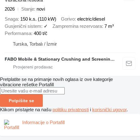
2026
Stanje
novi
Snaga
150 k.s. (110 kW)
Gorivo
electric/diesel
Gusjenični sistem
✓
Zampremina rezervoara
7 m³
Performansa
400 t/č
Turska, Torbalı / İzmir
FABO Mobile & Stationary Crushing and Screening Plants | Concrete Batching Plants Manufacturer
Pretplatite se na primanje novih oglasa iz ove kategorije
vibracione rešetke
Portafill
Potpišite se
Klikom pristajete na našu
politiku privatnosti
i
korisnički ugovor
.
Informacije o Portafill