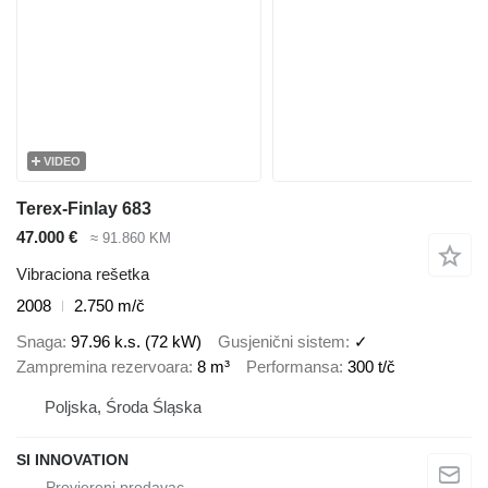
VIDEO
Terex-Finlay 683
47.000 €
≈ 91.860 KM
Vibraciona rešetka
2008
2.750 m/č
Snaga
97.96 k.s. (72 kW)
Gusjenični sistem
✓
Zampremina rezervoara
8 m³
Performansa
300 t/č
Poljska, Środa Śląska
SI INNOVATION