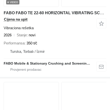
VIDEO
FABO FABO TE 22-60 HORIZONTAL VIBRATING SCREEN WITH SHAFT
Cijena na upit
Vibraciona rešetka
2026
Stanje
novi
Performansa
350 t/č
Turska, Torbalı / İzmir
FABO Mobile & Stationary Crushing and Screening Plants | Concrete Batching Plants Manufacturer