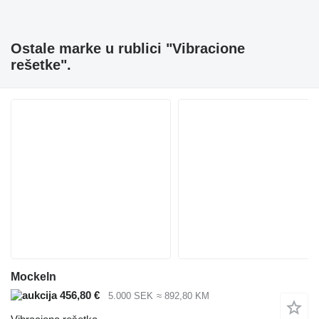
Ostale marke u rublici "Vibracione
rešetke".
Mockeln
456,80 €
5.000 SEK
≈ 892,80 KM