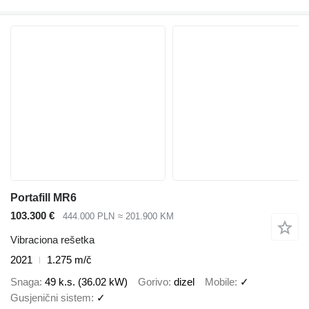
Portafill MR6
103.300 €
444.000 PLN
≈ 201.900 KM
Vibraciona rešetka
2021
1.275 m/č
Snaga
49 k.s. (36.02 kW)
Gorivo
dizel
Mobile
✓
Gusjenični sistem
✓