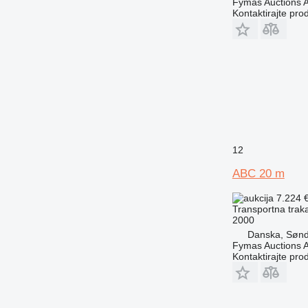
Fymas Auctions A
Kontaktirajte pro
12
ABC 20 m
7.224 
Transportna traka
2000
Danska, Sønd
Fymas Auctions A
Kontaktirajte pro