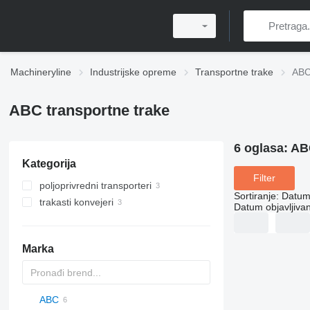
Machineryline
Industrijske opreme
Transportne trake
ABC
ABC transportne trake
6 oglasa:
ABC
Kategorija
Filter
poljoprivredni transporteri
Sortiranje
:
Datum 
trakasti konvejeri
Datum objavljivan
Marka
ABC