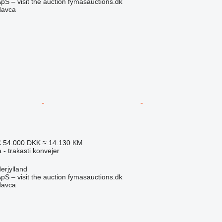
pS – visit the auction fymasauctions.dk
davca
€
54.000 DKK
≈ 14.130 KM
 - trakasti konvejer
erjylland
pS – visit the auction fymasauctions.dk
davca