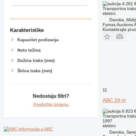
4.281 
Transportna traka
elektro
Danska, Midtj
Fymas Auctions A
Kontaktirajte pro
Karakteristike
Kapacitet podizanja
Neto težina
Dužina trake (mm)
Širina trake (mm)
11
Nedostaju filtri?
ABC 24 m
Predložite izmjenu
6.823 
Transportna traka
1997
elektro
Informacije o ABC
Danska, Sønd