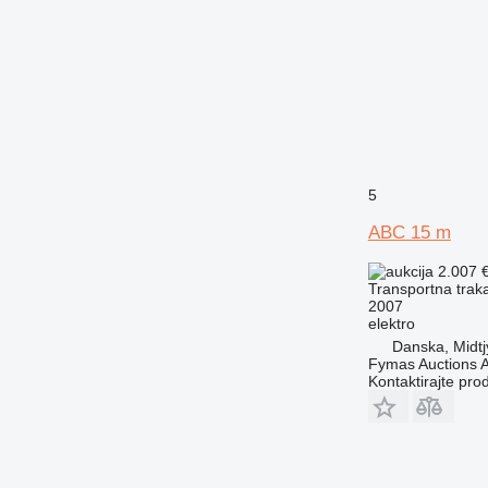
5
ABC 15 m
2.007 
Transportna traka
2007
elektro
Danska, Midtj
Fymas Auctions A
Kontaktirajte pro