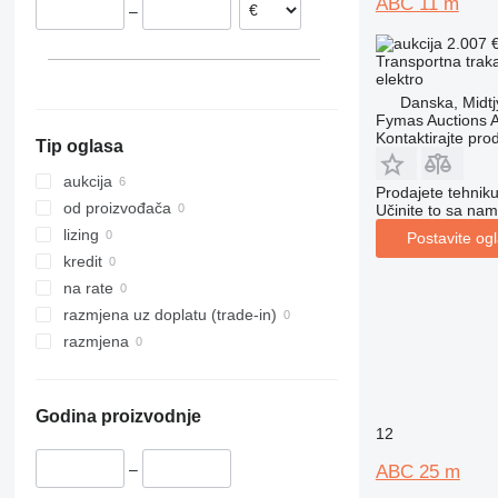
ABC 11 m
–
2.007 
Transportna traka
elektro
Danska, Midtj
Fymas Auctions A
Kontaktirajte pro
Tip oglasa
aukcija
Prodajete tehnik
od proizvođača
Učinite to sa nam
lizing
Postavite og
kredit
na rate
razmjena uz doplatu (trade-in)
razmjena
Godina proizvodnje
12
–
ABC 25 m