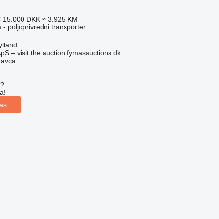
€
15.000 DKK
≈ 3.925 KM
 - poljoprivredni transporter
ylland
pS – visit the auction fymasauctions.dk
davca
u?
a!
las