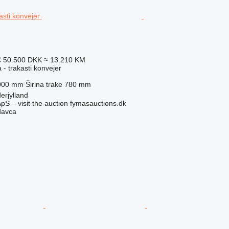
€
50.500 DKK
≈ 13.210 KM
 - trakasti konvejer
000 mm
Širina trake
780 mm
erjylland
pS – visit the auction fymasauctions.dk
davca