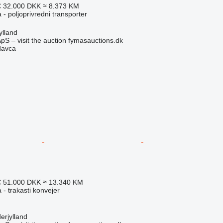
€
32.000 DKK
≈ 8.373 KM
 - poljoprivredni transporter
ylland
pS – visit the auction fymasauctions.dk
davca
€
51.000 DKK
≈ 13.340 KM
 - trakasti konvejer
erjylland