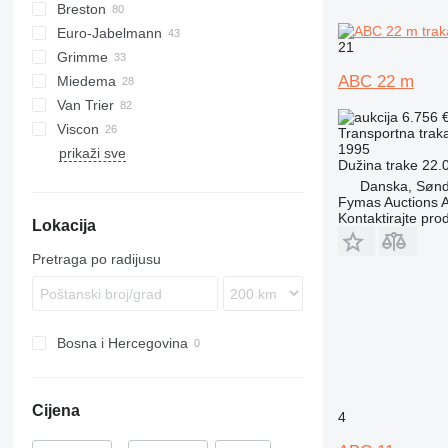
Breston
BM
Euro-Jabelmann
21
Grimme
ABC 22 m
Miedema
SE
Van Trier
SL
LBV
6.756 
Viscon
MC
Transportna traka
1995
prikaži sve
SB
W-series
Dužina trake
22.
Danska, Sønd
Fymas Auctions A
Kontaktirajte pro
Lokacija
Pretraga po radijusu
Bosna i Hercegovina
Cijena
4