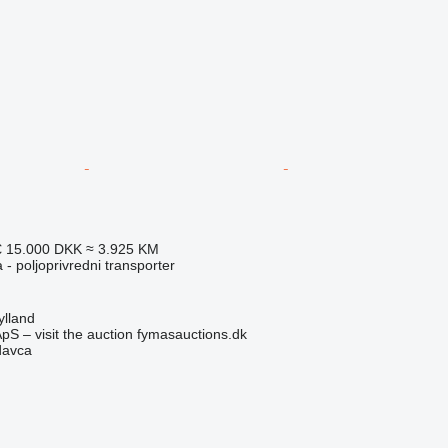
€
15.000 DKK
≈ 3.925 KM
 - poljoprivredni transporter
ylland
pS – visit the auction fymasauctions.dk
davca