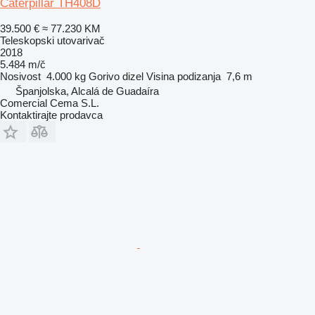
Caterpillar TH408D
39.500 €
≈ 77.230 KM
Teleskopski utovarivač
2018
5.484 m/č
Nosivost
4.000 kg
Gorivo
dizel
Visina podizanja
7,6 m
Španjolska, Alcalá de Guadaíra
Comercial Cema S.L.
Kontaktirajte prodavca