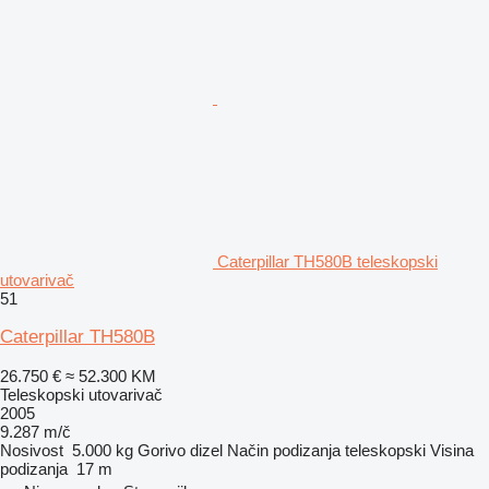
Caterpillar TH580B teleskopski
utovarivač
51
Caterpillar TH580B
26.750 €
≈ 52.300 KM
Teleskopski utovarivač
2005
9.287 m/č
Nosivost
5.000 kg
Gorivo
dizel
Način podizanja
teleskopski
Visina
podizanja
17 m