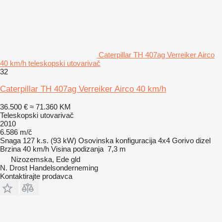
Caterpillar TH 407ag Verreiker Airco
40 km/h teleskopski utovarivač
32
Caterpillar TH 407ag Verreiker Airco 40 km/h
36.500 €
≈ 71.360 KM
Teleskopski utovarivač
2010
6.586 m/č
Snaga
127 k.s. (93 kW)
Osovinska konfiguracija
4x4
Gorivo
dizel
Brzina
40 km/h
Visina podizanja
7,3 m
Nizozemska, Ede gld
N. Drost Handelsonderneming
Kontaktirajte prodavca