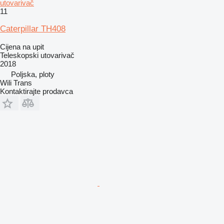
utovarivač
11
Caterpillar TH408
Cijena na upit
Teleskopski utovarivač
2018
Poljska, ploty
Wili Trans
Kontaktirajte prodavca