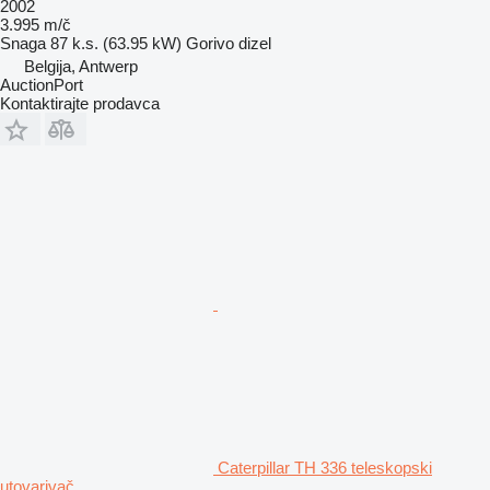
2002
3.995 m/č
Snaga
87 k.s. (63.95 kW)
Gorivo
dizel
Belgija, Antwerp
AuctionPort
Kontaktirajte prodavca
Caterpillar TH 336 teleskopski
utovarivač