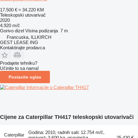
17.500 €
≈ 34.220 KM
Teleskopski utovarivač
2020
4.920 m/č
Gorivo
dizel
Visina podizanja
7 m
Francuska, ILLKIRCH
GEST LEASE ING
Kontaktirajte prodavca
Prodajete tehniku?
Učinite to sa nama!
Postavite oglas
Informacije o Caterpillar TH417
Cijene za Caterpillar TH417 teleskopski utovarivači
Godina: 2010, radnih sati: 12.754 m/č,
Caterpillar
nosivost: 3.600 kg, osovinska
25.430 €