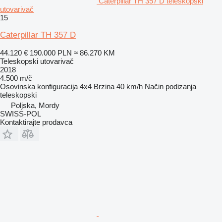
Caterpillar TH 357 D teleskopski
utovarivač
15
Caterpillar TH 357 D
44.120 €
190.000 PLN
≈ 86.270 KM
Teleskopski utovarivač
2018
4.500 m/č
Osovinska konfiguracija
4x4
Brzina
40 km/h
Način podizanja
teleskopski
Poljska, Mordy
SWISS-POL
Kontaktirajte prodavca