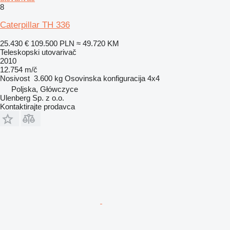
8
Caterpillar TH 336
25.430 €
109.500 PLN
≈ 49.720 KM
Teleskopski utovarivač
2010
12.754 m/č
Nosivost
3.600 kg
Osovinska konfiguracija
4x4
Poljska, Główczyce
Ulenberg Sp. z o.o.
Kontaktirajte prodavca