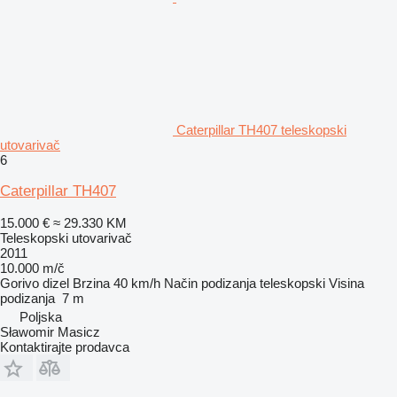
Caterpillar TH407 teleskopski
utovarivač
6
Caterpillar TH407
15.000 €
≈ 29.330 KM
Teleskopski utovarivač
2011
10.000 m/č
Gorivo
dizel
Brzina
40 km/h
Način podizanja
teleskopski
Visina
podizanja
7 m
Poljska
Sławomir Masicz
Kontaktirajte prodavca