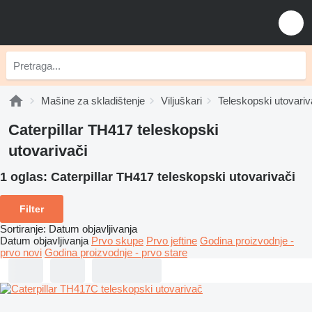
Mašine za skladištenje
Viljuškari
Teleskopski utovariv
Caterpillar TH417 teleskopski
utovarivači
1 oglas:
Caterpillar TH417 teleskopski utovarivači
Filter
Sortiranje
:
Datum objavljivanja
Datum objavljivanja
Prvo skupe
Prvo jeftine
Godina proizvodnje -
prvo novi
Godina proizvodnje - prvo stare