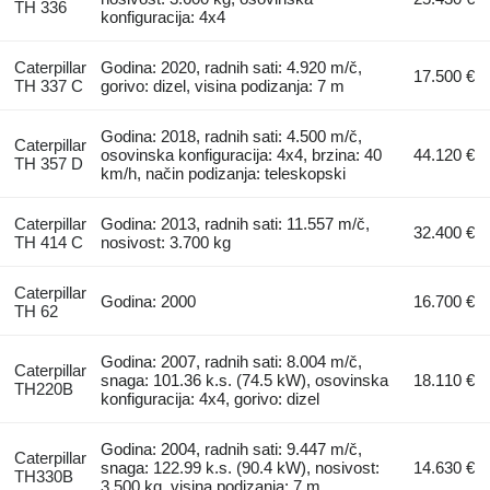
TH 336
konfiguracija: 4x4
Caterpillar
Godina: 2020, radnih sati: 4.920 m/č,
17.500 €
TH 337 C
gorivo: dizel, visina podizanja: 7 m
Godina: 2018, radnih sati: 4.500 m/č,
Caterpillar
osovinska konfiguracija: 4x4, brzina: 40
44.120 €
TH 357 D
km/h, način podizanja: teleskopski
Caterpillar
Godina: 2013, radnih sati: 11.557 m/č,
32.400 €
TH 414 C
nosivost: 3.700 kg
Caterpillar
Godina: 2000
16.700 €
TH 62
Godina: 2007, radnih sati: 8.004 m/č,
Caterpillar
snaga: 101.36 k.s. (74.5 kW), osovinska
18.110 €
TH220B
konfiguracija: 4x4, gorivo: dizel
Godina: 2004, radnih sati: 9.447 m/č,
Caterpillar
snaga: 122.99 k.s. (90.4 kW), nosivost:
14.630 €
TH330B
3.500 kg, visina podizanja: 7 m