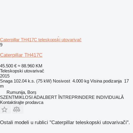
Caterpillar TH417C teleskopski utovarivač
9
Caterpillar TH417C
45.500 €
≈ 88.960 KM
Teleskopski utovarivač
2015
Snaga
102.04 k.s. (75 kW)
Nosivost
4.000 kg
Visina podizanja
17
m
Rumunija, Borș
SZENTMIKLOSI ADALBERT ÎNTREPRINDERE INDIVIDUALĂ
Kontaktirajte prodavca
Ostali modeli u rublici "Caterpillar teleskopski utovarivači".