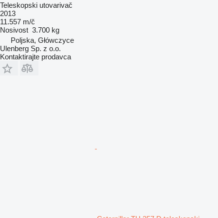
Teleskopski utovarivač
2013
11.557 m/č
Nosivost
3.700 kg
Poljska, Główczyce
Ulenberg Sp. z o.o.
Kontaktirajte prodavca