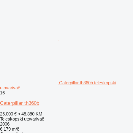
Caterpillar th360b teleskopski
utovarivač
16
Caterpillar th360b
25.000 €
≈ 48.880 KM
Teleskopski utovarivač
2006
6.179 m/č