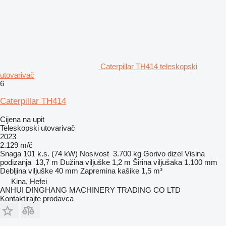
Caterpillar TH414 teleskopski
utovarivač
6
Caterpillar TH414
Cijena na upit
Teleskopski utovarivač
2023
2.129 m/č
Snaga
101 k.s. (74 kW)
Nosivost
3.700 kg
Gorivo
dizel
Visina
podizanja
13,7 m
Dužina viljuške
1,2 m
Širina viljušaka
1.100 mm
Debljina viljuške
40 mm
Zapremina kašike
1,5 m³
Kina, Hefei
ANHUI DINGHANG MACHINERY TRADING CO LTD
Kontaktirajte prodavca