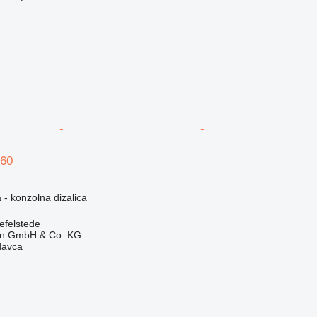
60
a - konzolna dizalica
efelstede
en GmbH & Co. KG
davca