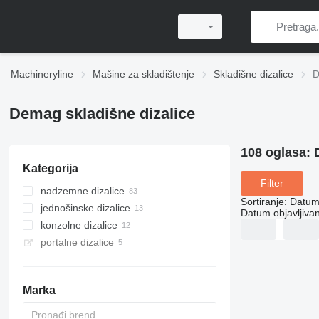
Machineryline
Mašine za skladištenje
Skladišne dizalice
D
Demag skladišne dizalice
108 oglasa:
Kategorija
Filter
nadzemne dizalice
Sortiranje
:
Datum 
jednošinske dizalice
Datum objavljivan
konzolnе dizalicе
portalne dizalice
Marka