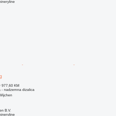
ineryline
g
≈ 977,60 KM
a - nadzemna dizalica
Wijchen
en B.V.
ineryline