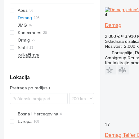
Abus
4
Demag
AHK
Demag
JMG
EC
Konecranes
S
MC
SPX
2.000 €
≈ 3.910
Ormig
CXT
Skladišna dizalica
Nosivost
2.000 k
Stahl
20
QY
613
Portugalija, 
prikaži sve
40
643
PS
QY
Ambigroup Reus
50
Kontaktirajte pro
TM
Lokacija
Pretraga po radijusu
Bosna i Hercegovina
Evropa
17
Belgija
Demag Telfer
Njemačka