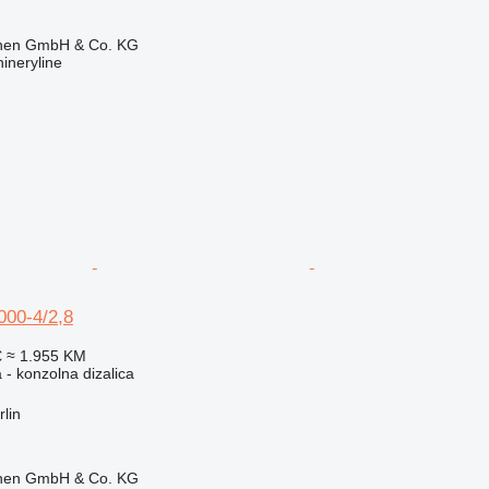
ionen GmbH & Co. KG
ineryline
00-4/2,8
€
≈ 1.955 KM
a - konzolna dizalica
lin
ionen GmbH & Co. KG