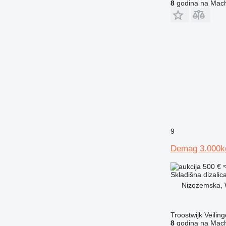
8
godina na Mach
9
Demag 3.000k
500 €
Skladišna dizalic
Nizozemska, 
Troostwijk Veiling
8
godina na Mach