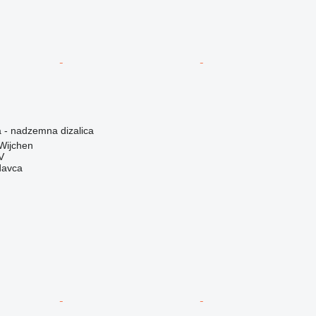
a - nadzemna dizalica
Wijchen
V
davca