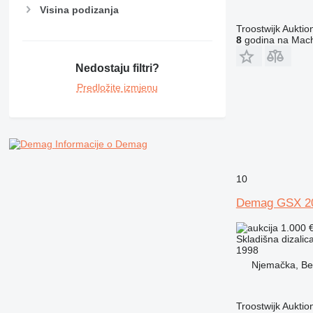
Visina podizanja
Troostwijk Aukt
8
godina na Mach
Nedostaju filtri?
Predložite izmjenu
Informacije o Demag
10
Demag GSX 20
1.000 
Skladišna dizalic
1998
Njemačka, Ber
Troostwijk Aukt