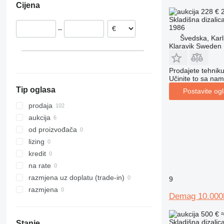
Cijena
Portugalija
228 €
Skladišna dizalica
Nizozemska
1986
–
Poljska
Švedska, Karl
Švedska
Klaravik Sweden
Švајcarska
Norveška
Prodajete tehnik
Učinite to sa nam
prikaži sve
Tip oglasa
Postavite og
prodaja
aukcija
od proizvođača
lizing
kredit
na rate
razmjena uz doplatu (trade-in)
9
razmjena
Demag 10.000
500 €
Skladišna dizalic
Stanje