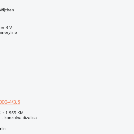
Wijchen
en B.V.
ineryline
00-4/3,5
€
≈ 1.955 KM
a - konzolna dizalica
lin