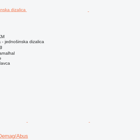
 KM
 - jednošinska dizalica
g
Ramalhal
e
davca
 Demag/Abus