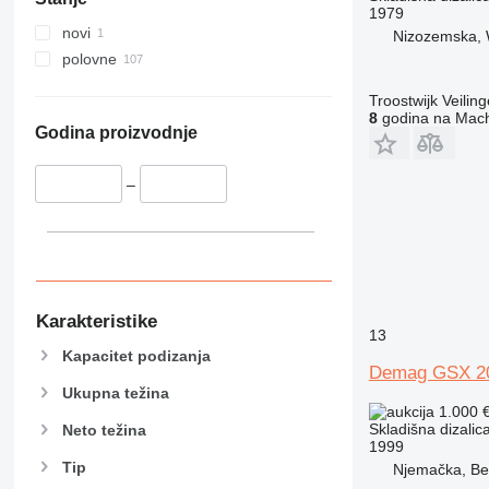
1979
novi
Nizozemska, 
polovne
Troostwijk Veiling
8
godina na Mach
Godina proizvodnje
–
Karakteristike
13
Kapacitet podizanja
Demag GSX 20
Ukupna težina
1.000 
Skladišna dizalic
Neto težina
1999
Tip
Njemačka, Ber