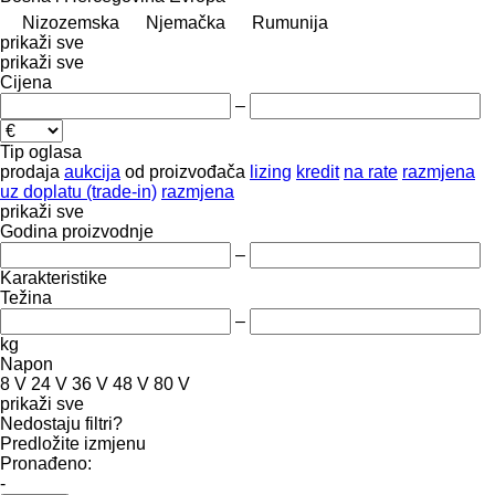
Nizozemska
Njemačka
Rumunija
prikaži sve
prikaži sve
Cijena
–
Tip oglasa
prodaja
aukcija
od proizvođača
lizing
kredit
na rate
razmjena
uz doplatu (trade-in)
razmjena
prikaži sve
Godina proizvodnje
–
Karakteristike
Težina
–
kg
Napon
8 V
24 V
36 V
48 V
80 V
prikaži sve
Nedostaju filtri?
Predložite izmjenu
Pronađeno:
-