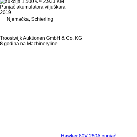
1.500 €
≈ 2.933 KM
Punjač akumulatora viljuškara
2019
Njemačka, Schierling
Troostwijk Auktionen GmbH & Co. KG
8
godina na Machineryline
Hawker 80V 280A punjač