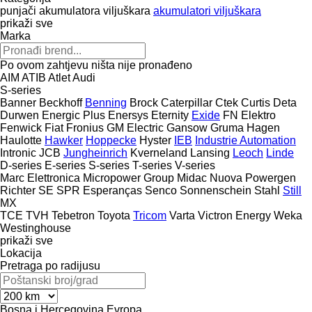
punjači akumulatora viljuškara
akumulatori viljuškara
prikaži sve
Marka
Po ovom zahtjevu ništa nije pronađeno
AIM
ATIB
Atlet
Audi
S-series
Banner
Beckhoff
Benning
Brock
Caterpillar
Ctek
Curtis
Deta
Durwen
Energic Plus
Enersys
Eternity
Exide
FN Elektro
Fenwick
Fiat
Fronius
GM Electric
Gansow
Gruma
Hagen
Haulotte
Hawker
Hoppecke
Hyster
IEB
Industrie Automation
Intronic
JCB
Jungheinrich
Kverneland
Lansing
Leoch
Linde
D-series
E-series
S-series
T-series
V-series
Marc Elettronica
Micropower Group
Midac
Nuova
Powergen
Richter
SE
SPR Esperanças
Senco
Sonnenschein
Stahl
Still
MX
TCE
TVH
Tebetron
Toyota
Tricom
Varta
Victron Energy
Weka
Westinghouse
prikaži sve
Lokacija
Pretraga po radijusu
Bosna i Hercegovina
Evropa