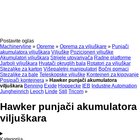
Postavite oglas
Machineryline
»
Opreme
»
Oprema za viljuškare
»
Punjači
akumulatora viljuškara
Viljuške
Pozicioneri viljuške
Akumulatori viljuškara
Strijele utovarivača
Radne platforme
Jarboli viljuškara
Hvatači okruglih bala
Rotatori za viljuškar
Stezaljke za karton
Višepaletni manipulatori
Bočni pomaci
Stezaljke za bale
Teleskopske viljuške
Kontejneri za kipovanje
Posipači kontejnera
»
Hawker punjači akumulatora
viljuškara
Benning
Exide
Hoppecke
IEB
Industrie Automation
Jungheinrich
Leoch
Linde
Still
Tricom
»
Hawker punjači akumulatora
viljuškara
Kategorija