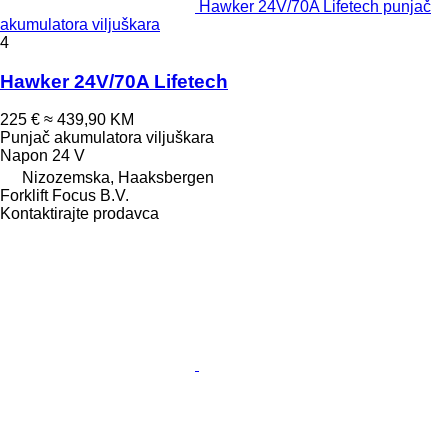
Hawker 24V/70A Lifetech punjač
akumulatora viljuškara
4
Hawker 24V/70A Lifetech
225 €
≈ 439,90 KM
Punjač akumulatora viljuškara
Napon
24 V
Nizozemska, Haaksbergen
Forklift Focus B.V.
Kontaktirajte prodavca