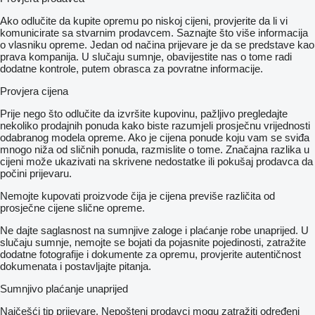
Ako odlučite da kupite opremu po niskoj cijeni, provjerite da li vi
komunicirate sa stvarnim prodavcem. Saznajte što više informacija
o vlasniku opreme. Jedan od načina prijevare je da se predstave kao
prava kompanija. U slučaju sumnje, obavijestite nas o tome radi
dodatne kontrole, putem obrasca za povratne informacije.
Provjera cijena
Prije nego što odlučite da izvršite kupovinu, pažljivo pregledajte
nekoliko prodajnih ponuda kako biste razumjeli prosječnu vrijednosti
odabranog modela opreme. Ako je cijena ponude koju vam se sviđa
mnogo niža od sličnih ponuda, razmislite o tome. Značajna razlika u
cijeni može ukazivati ​​na skrivene nedostatke ili pokušaj prodavca da
počini prijevaru.
Nemojte kupovati proizvode čija je cijena previše različita od
prosječne cijene slične opreme.
Ne dajte saglasnost na sumnjive zaloge i plaćanje robe unaprijed. U
slučaju sumnje, nemojte se bojati da pojasnite pojedinosti, zatražite
dodatne fotografije i dokumente za opremu, provjerite autentičnost
dokumenata i postavljajte pitanja.
Sumnjivo plaćanje unaprijed
Najčešći tip prijevare. Nepošteni prodavci mogu zatražiti određeni