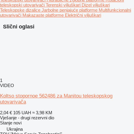
teleskopski utovarivači
Terenski viljuškari
Dizel viljuškari
Teleskopske dizalice
Jarbolne penjajuće platforme
Multifunkcionalni
utovarivači
Makazaste platforme
Električni viljuškari
Slični oglasi
1
VIDEO
Koltso stopornoe 562486 za Manitou teleskopskog
utovarivača
2,04 €
105 UAH
≈ 3,98 KM
Vješanje - drugi rezervni dio
Stanje
novi
Ukrajina