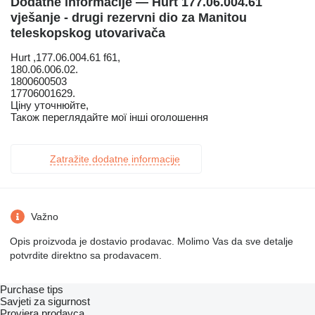
Dodatne informacije — Hurt 177.06.004.61
vješanje - drugi rezervni dio za Manitou
teleskopskog utovarivačа
Hurt ,177.06.004.61 f61,
180.06.006.02.
1800600503
17706001629.
Ціну уточнюйте,
Також переглядайте мої інші оголошення
Zatražite dodatne informacije
Važno
Opis proizvoda je dostavio prodavac. Molimo Vas da sve detalje
potvrdite direktno sa prodavacem.
Purchase tips
Savjeti za sigurnost
Provjera prodavca