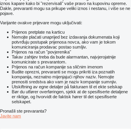
iznos kapare kako bi "rezervisali" vaše pravo na kupovinu opreme.
Dakle, prevaranti mogu sa prikupe veliki iznos i nestanu, i više se ne
pojave.
Varijante ovakve prijevare mogu uključivati:
Prijenos pretplate na karticu
Nemojte plaćati unaprijed bez izdavanja dokumenata koji
potvrđuju postupak prijenosa novca, ako vam je tokom
komuniciranja prodavac postao sumljiv.
Prijenos na račun "povjerenika"
Takav zahtjev treba da bude alarmantan, najvjerojatnije
komunicirate s prevarantom.
Prijenos na račun kompanije sa sličnim imenom
Budite oprezni, prevaranti se mogu prikriti iza poznatih
kompanija, neznatno mijenjajući njihov naziv. Nemojte
prenositi sredstva ako vam je naziv kompanije sumnjiv.
Utskiftning av egne detaljer på fakturaen til et ekte selskap
Bør du utfører overføringen, sjekk at de spesifiserte detaljene
er riktige, og hvorvidt de faktisk hører til det spesifiserte
selskapet.
Pronašli ste prevaranta?
Javite nam