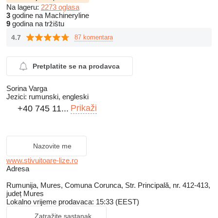
Na lageru:
2273 oglasa
3
godine na Machineryline
9
godina na tržištu
4.7
87 komentara
Pretplatite se na prodavca
Sorina Varga
Jezici:
rumunski, engleski
Prikaži
+40 745 11...
Nazovite me
www.stivuitoare-lize.ro
Adresa
Rumunija, Mures, Comuna Corunca, Str. Principală, nr. 412-413,
județ Mures
Lokalno vrijeme prodavaca: 15:33 (EEST)
Zatražite sastanak