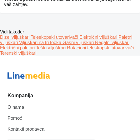
vaš zahtjev.
Vidi također
Dizel viljuškari
Teleskopski utovarivači
Električni viljuškari
Paletni
viljuškari
Viljuškari na tri točka
Gasni viljuškari
Regalni viljuškari
Električni paletari
Teški viljuškari
Rotacioni teleskopski utovarivači
Terenski viljuškari
Kompanija
O nama
Pomoć
Kontakti prodavca