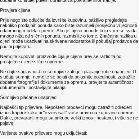
dodatne kontrole, putem obrasca za povratne informacije.
Provjera cijena
Prije nego što odlučite da izvršite kupovinu, pažljivo pregledajte
nekoliko prodajnih ponuda kako biste razumjeli prosječnu vrijednosti
odabranog modela opreme. Ako je cijena ponude koju vam se sviđa
mnogo niža od sličnih ponuda, razmislite o tome. Značajna razlika u
cijeni može ukazivati ​​na skrivene nedostatke ili pokušaj prodavca da
počini prijevaru.
Nemojte kupovati proizvode čija je cijena previše različita od
prosječne cijene slične opreme.
Ne dajte saglasnost na sumnjive zaloge i plaćanje robe unaprijed. U
slučaju sumnje, nemojte se bojati da pojasnite pojedinosti, zatražite
dodatne fotografije i dokumente za opremu, provjerite autentičnost
dokumenata i postavljajte pitanja.
Sumnjivo plaćanje unaprijed
Najčešći tip prijevare. Nepošteni prodavci mogu zatražiti određeni
iznos kapare kako bi "rezervisali" vaše pravo na kupovinu opreme.
Dakle, prevaranti mogu sa prikupe veliki iznos i nestanu, i više se ne
pojave.
Varijante ovakve prijevare mogu uključivati: