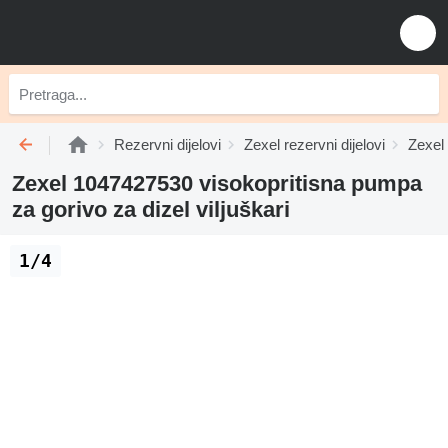
Rezervni dijelovi
Zexel rezervni dijelovi
Zexel 
Zexel 1047427530 visokopritisna pumpa
za gorivo za dizel viljuškari
1/4