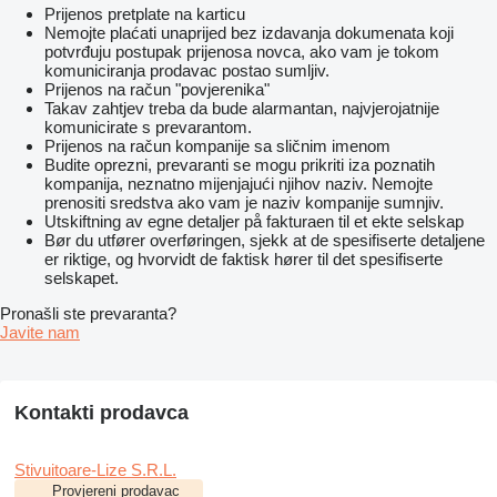
Prijenos pretplate na karticu
Nemojte plaćati unaprijed bez izdavanja dokumenata koji
potvrđuju postupak prijenosa novca, ako vam je tokom
komuniciranja prodavac postao sumljiv.
Prijenos na račun "povjerenika"
Takav zahtjev treba da bude alarmantan, najvjerojatnije
komunicirate s prevarantom.
Prijenos na račun kompanije sa sličnim imenom
Budite oprezni, prevaranti se mogu prikriti iza poznatih
kompanija, neznatno mijenjajući njihov naziv. Nemojte
prenositi sredstva ako vam je naziv kompanije sumnjiv.
Utskiftning av egne detaljer på fakturaen til et ekte selskap
Bør du utfører overføringen, sjekk at de spesifiserte detaljene
er riktige, og hvorvidt de faktisk hører til det spesifiserte
selskapet.
Pronašli ste prevaranta?
Javite nam
Kontakti prodavca
Stivuitoare-Lize S.R.L.
Provjereni prodavac