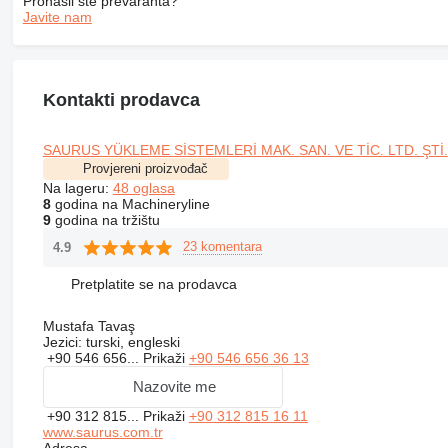
Pronašli ste prevaranta?
Javite nam
Kontakti prodavca
SAURUS YÜKLEME SİSTEMLERİ MAK. SAN. VE TİC. LTD. ŞTİ.
Provjereni proizvođač
Na lageru:
48 oglasa
8
godina na Machineryline
9
godina na tržištu
23 komentara
4.9
Pretplatite se na prodavca
Mustafa Tavaş
Jezici:
turski, engleski
+90 546 656...
Prikaži
+90 546 656 36 13
Nazovite me
+90 312 815...
Prikaži
+90 312 815 16 11
www.saurus.com.tr
Adresa