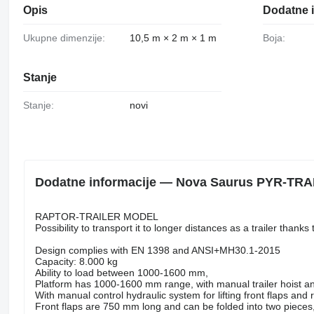
Opis
Dodatne i
Ukupne dimenzije:
10,5 m × 2 m × 1 m
Boja:
Stanje
Stanje:
novi
Dodatne informacije — Nova Saurus PYR-TRA
RAPTOR-TRAILER MODEL
Possibility to transport it to longer distances as a trailer thanks
Design complies with EN 1398 and ANSI+MH30.1-2015
Capacity: 8.000 kg
Ability to load between 1000-1600 mm,
Platform has 1000-1600 mm range, with manual trailer hoist 
With manual control hydraulic system for lifting front flaps and r
Front flaps are 750 mm long and can be folded into two pieces