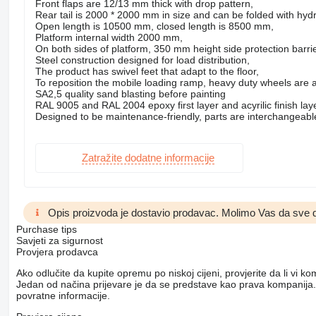
Front flaps are 12/13 mm thick with drop pattern,
Rear tail is 2000 * 2000 mm in size and can be folded with hydr
Open length is 10500 mm, closed length is 8500 mm,
Platform internal width 2000 mm,
On both sides of platform, 350 mm height side protection barrie
Steel construction designed for load distribution,
The product has swivel feet that adapt to the floor,
To reposition the mobile loading ramp, heavy duty wheels are a
SA2,5 quality sand blasting before painting
RAL 9005 and RAL 2004 epoxy first layer and acyrilic finish lay
Designed to be maintenance-friendly, parts are interchangeabl
Zatražite dodatne informacije
Opis proizvoda je dostavio prodavac. Molimo Vas da sve d
Purchase tips
Savjeti za sigurnost
Provjera prodavca
Ako odlučite da kupite opremu po niskoj cijeni, provjerite da li vi 
Jedan od načina prijevare je da se predstave kao prava kompanija.
povratne informacije.