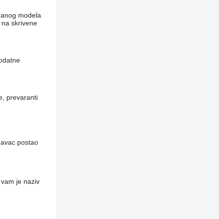
abranog modela
​na skrivene
dodatne
e, prevaranti
davac postao
 vam je naziv