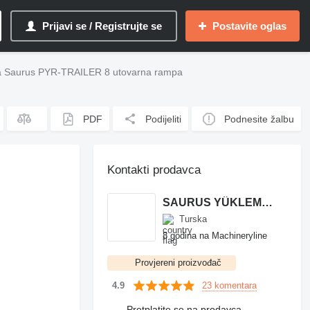
Prijavi se / Registrujte se
Postavite oglas
 Saurus PYR-TRAILER 8 utovarna rampa
PDF
Podijeliti
Podnesite žalbu
Kontakti prodavca
SAURUS YÜKLEME SİSTEMLERİ MAK. SAN. VE TİC. LTD. ŞTİ.
Turska
8 godina na Machineryline
Provjereni proizvođač
23 komentara
4.9
Pretplatite se na prodavca