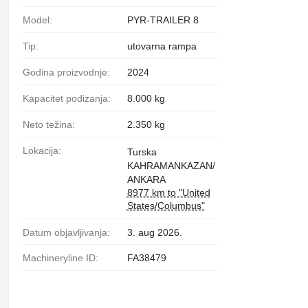
Model:
PYR-TRAILER 8
Tip:
utovarna rampa
Godina proizvodnje:
2024
Kapacitet podizanja:
8.000 kg
Neto težina:
2.350 kg
Lokacija:
Turska
KAHRAMANKAZAN/
ANKARA
8977 km to "United
States/Columbus"
Datum objavljivanja:
3. aug 2026.
Machineryline ID:
FA38479