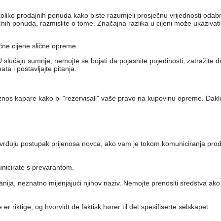
nekoliko prodajnih ponuda kako biste razumjeli prosječnu vrijednosti od
h ponuda, razmislite o tome. Značajna razlika u cijeni može ukazivati ​
ečne cijene slične opreme.
 slučaju sumnje, nemojte se bojati da pojasnite pojedinosti, zatražite 
a i postavljajte pitanja.
iznos kapare kako bi "rezervisali" vaše pravo na kupovinu opreme. Dakl
tvrđuju postupak prijenosa novca, ako vam je tokom komuniciranja pro
unicirate s prevarantom.
anija, neznatno mijenjajući njihov naziv. Nemojte prenositi sredstva ako
er riktige, og hvorvidt de faktisk hører til det spesifiserte selskapet.