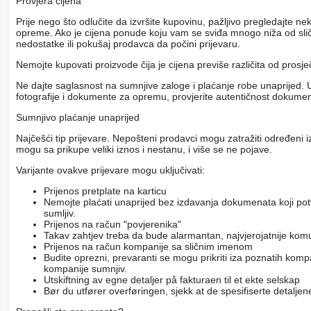
Provjera cijena
Prije nego što odlučite da izvršite kupovinu, pažljivo pregledajte 
opreme. Ako je cijena ponude koju vam se sviđa mnogo niža od slični
nedostatke ili pokušaj prodavca da počini prijevaru.
Nemojte kupovati proizvode čija je cijena previše različita od prosj
Ne dajte saglasnost na sumnjive zaloge i plaćanje robe unaprijed. U
fotografije i dokumente za opremu, provjerite autentičnost dokumenat
Sumnjivo plaćanje unaprijed
Najčešći tip prijevare. Nepošteni prodavci mogu zatražiti određeni 
mogu sa prikupe veliki iznos i nestanu, i više se ne pojave.
Varijante ovakve prijevare mogu uključivati:
Prijenos pretplate na karticu
Nemojte plaćati unaprijed bez izdavanja dokumenata koji po
sumljiv.
Prijenos na račun "povjerenika"
Takav zahtjev treba da bude alarmantan, najvjerojatnije kom
Prijenos na račun kompanije sa sličnim imenom
Budite oprezni, prevaranti se mogu prikriti iza poznatih komp
kompanije sumnjiv.
Utskiftning av egne detaljer på fakturaen til et ekte selskap
Bør du utfører overføringen, sjekk at de spesifiserte detaljene 