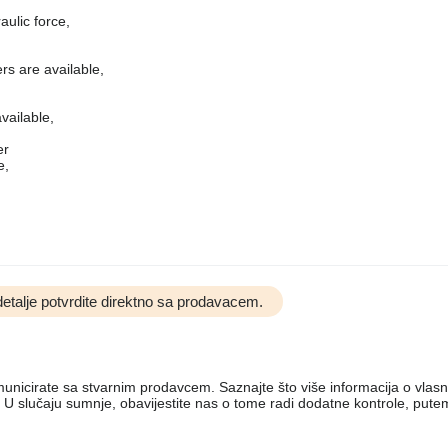
aulic force,
rs are available,
vailable,
er
e,
etalje potvrdite direktno sa prodavacem.
komunicirate sa stvarnim prodavcem. Saznajte što više informacija o vlas
 U slučaju sumnje, obavijestite nas o tome radi dodatne kontrole, put