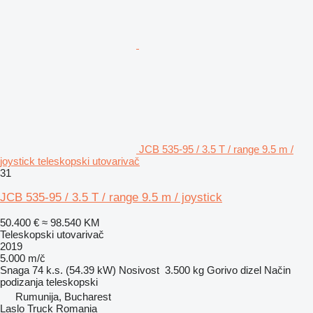
JCB 535-95 / 3.5 T / range 9.5 m /
joystick teleskopski utovarivač
31
JCB 535-95 / 3.5 T / range 9.5 m / joystick
50.400 €
≈ 98.540 KM
Teleskopski utovarivač
2019
5.000 m/č
Snaga
74 k.s. (54.39 kW)
Nosivost
3.500 kg
Gorivo
dizel
Način
podizanja
teleskopski
Rumunija, Bucharest
Laslo Truck Romania