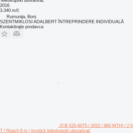
Teleskopski utovarivač
2016
3.340 m/č
Rumunija, Borș
SZENTMIKLOSI ADALBERT ÎNTREPRINDERE INDIVIDUALĂ
Kontaktirajte prodavca
JCB 525-60T5 / 2022 / 860 MTH! / 2.5
T / Reach 6 m / joystick teleskopski utovarivač