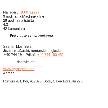
Na lageru:
1000 oglasa
9
godina na Machineryline
19
godina na tržištu
4.3
42 komentara
Pretplatite se na prodavca
Szentmiklosi Bela
Jezici:
mađarski, rumunski, engleski
+40 744 19...
Prikaži
+40 744 193 452
Nazovite me
www.agrosprinter.ro
Adresa
Rumunija, Bihor, 417075, Borș, Calea Borșului 276