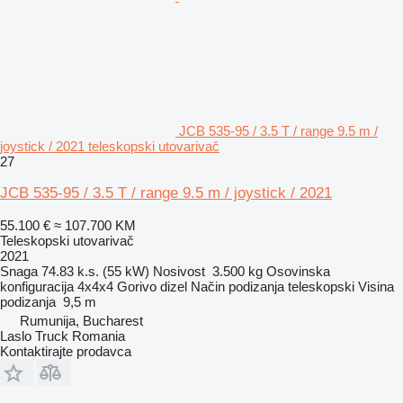
JCB 535-95 / 3.5 T / range 9.5 m /
joystick / 2021 teleskopski utovarivač
27
JCB 535-95 / 3.5 T / range 9.5 m / joystick / 2021
55.100 €
≈ 107.700 KM
Teleskopski utovarivač
2021
Snaga
74.83 k.s. (55 kW)
Nosivost
3.500 kg
Osovinska
konfiguracija
4x4x4
Gorivo
dizel
Način podizanja
teleskopski
Visina
podizanja
9,5 m
Rumunija, Bucharest
Laslo Truck Romania
Kontaktirajte prodavca