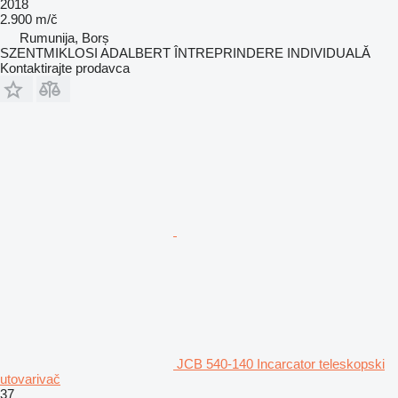
2018
2.900 m/č
Rumunija, Borș
SZENTMIKLOSI ADALBERT ÎNTREPRINDERE INDIVIDUALĂ
Kontaktirajte prodavca
JCB 540-140 Incarcator teleskopski
utovarivač
37