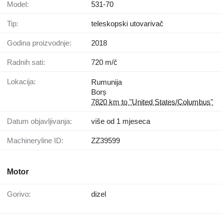
Model:
531-70
Tip:
teleskopski utovarivač
Godina proizvodnje:
2018
Radnih sati:
720 m/č
Lokacija:
Rumunija
Borș
7820 km to "United States/Columbus"
Datum objavljivanja:
više od 1 mjeseca
Machineryline ID:
ZZ39599
Motor
Gorivo:
dizel