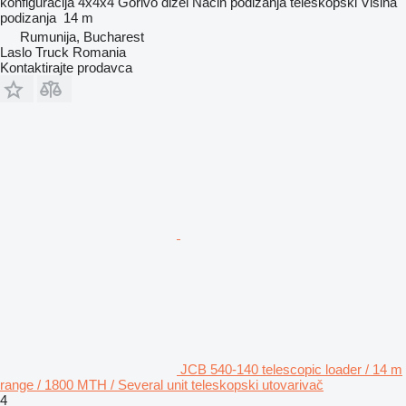
konfiguracija
4x4x4
Gorivo
dizel
Način podizanja
teleskopski
Visina
podizanja
14 m
Rumunija, Bucharest
Laslo Truck Romania
Kontaktirajte prodavca
JCB 540-140 telescopic loader / 14 m
range / 1800 MTH / Several unit teleskopski utovarivač
4