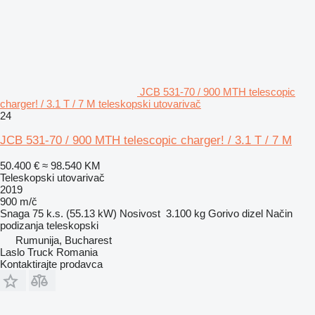
JCB 531-70 / 900 MTH telescopic
charger! / 3.1 T / 7 M teleskopski utovarivač
24
JCB 531-70 / 900 MTH telescopic charger! / 3.1 T / 7 M
50.400 €
≈ 98.540 KM
Teleskopski utovarivač
2019
900 m/č
Snaga
75 k.s. (55.13 kW)
Nosivost
3.100 kg
Gorivo
dizel
Način
podizanja
teleskopski
Rumunija, Bucharest
Laslo Truck Romania
Kontaktirajte prodavca