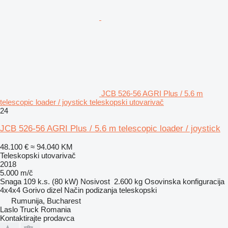
JCB 526-56 AGRI Plus / 5.6 m
telescopic loader / joystick teleskopski utovarivač
24
JCB 526-56 AGRI Plus / 5.6 m telescopic loader / joystick
48.100 €
≈ 94.040 KM
Teleskopski utovarivač
2018
5.000 m/č
Snaga
109 k.s. (80 kW)
Nosivost
2.600 kg
Osovinska konfiguracija
4x4x4
Gorivo
dizel
Način podizanja
teleskopski
Rumunija, Bucharest
Laslo Truck Romania
Kontaktirajte prodavca