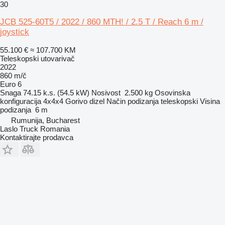
30
JCB 525-60T5 / 2022 / 860 MTH! / 2.5 T / Reach 6 m /
joystick
55.100 €
≈ 107.700 KM
Teleskopski utovarivač
2022
860 m/č
Euro 6
Snaga
74.15 k.s. (54.5 kW)
Nosivost
2.500 kg
Osovinska
konfiguracija
4x4x4
Gorivo
dizel
Način podizanja
teleskopski
Visina
podizanja
6 m
Rumunija, Bucharest
Laslo Truck Romania
Kontaktirajte prodavca