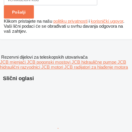
Klikom pristajete na našu
politiku privatnosti
i
korisnički ugovor
.
Vaši lični podaci će se obrađivati ​​u svrhu davanja odgovora na
vaš zahtjev.
Rezervni dijelovi za teleskopskih utovarivača
JCB mjenjači
JCB pogonski mostovi
JCB hidraulične pumpe
JCB
hidraulični razvodnici
JCB motori
JCB radijatori za hlađenje motora
Slični oglasi