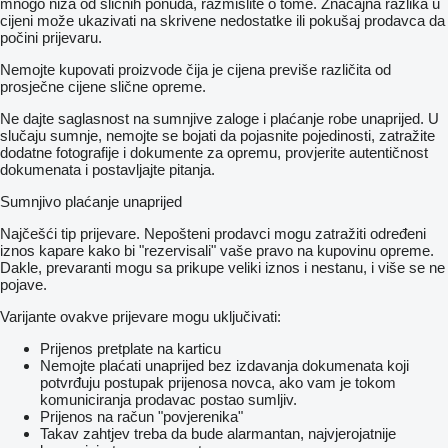
mnogo niža od sličnih ponuda, razmislite o tome. Značajna razlika u
cijeni može ukazivati ​​na skrivene nedostatke ili pokušaj prodavca da
počini prijevaru.
Nemojte kupovati proizvode čija je cijena previše različita od
prosječne cijene slične opreme.
Ne dajte saglasnost na sumnjive zaloge i plaćanje robe unaprijed. U
slučaju sumnje, nemojte se bojati da pojasnite pojedinosti, zatražite
dodatne fotografije i dokumente za opremu, provjerite autentičnost
dokumenata i postavljajte pitanja.
Sumnjivo plaćanje unaprijed
Najčešći tip prijevare. Nepošteni prodavci mogu zatražiti određeni
iznos kapare kako bi "rezervisali" vaše pravo na kupovinu opreme.
Dakle, prevaranti mogu sa prikupe veliki iznos i nestanu, i više se ne
pojave.
Varijante ovakve prijevare mogu uključivati:
Prijenos pretplate na karticu
Nemojte plaćati unaprijed bez izdavanja dokumenata koji
potvrđuju postupak prijenosa novca, ako vam je tokom
komuniciranja prodavac postao sumljiv.
Prijenos na račun "povjerenika"
Takav zahtjev treba da bude alarmantan, najvjerojatnije