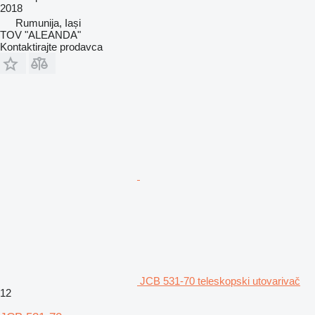
2018
Rumunija, Iași
TOV "ALEANDA"
Kontaktirajte prodavca
JCB 531-70 teleskopski utovarivač
12