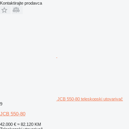
Kontaktirajte prodavca
JCB 550-80 teleskopski utovarivač
9
JCB 550-80
42.000 €
≈ 82.120 KM