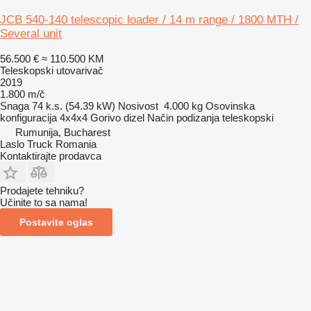
JCB 540-140 telescopic loader / 14 m range / 1800 MTH /
Several unit
56.500 €
≈ 110.500 KM
Teleskopski utovarivač
2019
1.800 m/č
Snaga
74 k.s. (54.39 kW)
Nosivost
4.000 kg
Osovinska
konfiguracija
4x4x4
Gorivo
dizel
Način podizanja
teleskopski
Rumunija, Bucharest
Laslo Truck Romania
Kontaktirajte prodavca
Prodajete tehniku?
Učinite to sa nama!
Postavite oglas