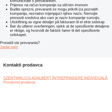
komunicirate s prevarantom.
Prijenos na račun kompanije sa sličnim imenom
Budite oprezni, prevaranti se mogu prikriti iza poznatih
kompanija, neznatno mijenjajući njihov naziv. Nemojte
prenositi sredstva ako vam je naziv kompanije sumnjiv.
Utskiftning av egne detaljer på fakturaen til et ekte selskap
Bør du utfører overføringen, sjekk at de spesifiserte detaljene
er riktige, og hvorvidt de faktisk hører til det spesifiserte
selskapet.
Pronašli ste prevaranta?
Javite nam
Kontakti prodavca
SZENTMIKLOSI ADALBERT ÎNTREPRINDERE INDIVIDUALĂ
Provjereni prodavac