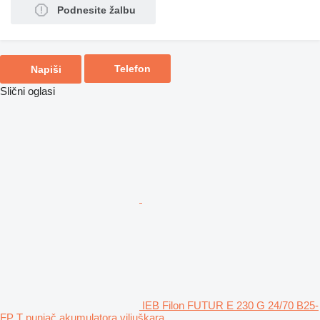
Podnesite žalbu
Telefon
Napiši
Slični oglasi
IEB Filon FUTUR E 230 G 24/70 B25-
FP T punjač akumulatora viljuškara