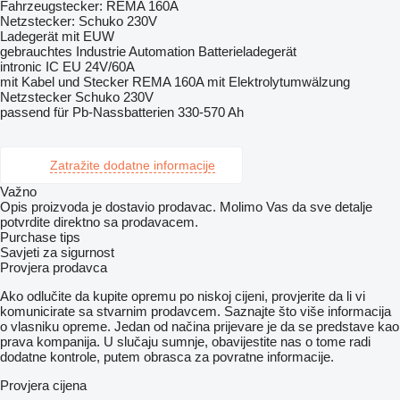
Fahrzeugstecker: REMA 160A
Netzstecker: Schuko 230V
Ladegerät mit EUW
gebrauchtes Industrie Automation Batterieladegerät
intronic IC EU 24V/60A
mit Kabel und Stecker REMA 160A mit Elektrolytumwälzung
Netzstecker Schuko 230V
passend für Pb-Nassbatterien 330-570 Ah
Zatražite dodatne informacije
Važno
Opis proizvoda je dostavio prodavac. Molimo Vas da sve detalje
potvrdite direktno sa prodavacem.
Purchase tips
Savjeti za sigurnost
Provjera prodavca
Ako odlučite da kupite opremu po niskoj cijeni, provjerite da li vi
komunicirate sa stvarnim prodavcem. Saznajte što više informacija
o vlasniku opreme. Jedan od načina prijevare je da se predstave kao
prava kompanija. U slučaju sumnje, obavijestite nas o tome radi
dodatne kontrole, putem obrasca za povratne informacije.
Provjera cijena