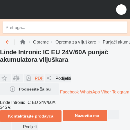
Opreme
Oprema za viljuškare
Punjači akumul
Linde Intronic IC EU 24V/60A punjač
akumulatora viljuškara
PDF
Podijeliti
Podnesite žalbu
Facebook
WhatsApp
Viber
Telegram
Linde Intronic IC EU 24V/60A
345 €
Nazovite me
Kontaktirajte prodavca
Podijeliti