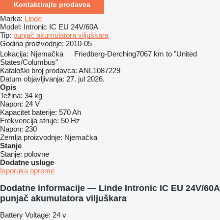
Kontaktirajte prodavca
Marka:
Linde
Model:
Intronic IC EU 24V/60A
Tip:
punjač akumulatora viljuškara
Godina proizvodnje:
2010-05
Lokacija:
Njemačka
Friedberg-Derching
7067 km to "United
States/Columbus"
Kataloški broj prodavca:
ANL1087229
Datum objavljivanja:
27. jul 2026.
Opis
Težina:
34 kg
Napon:
24 V
Kapacitet baterije:
570 Ah
Frekvencija struje:
50 Hz
Napon:
230
Zemlja proizvodnje:
Njemačka
Stanje
Stanje:
polovne
Dodatne usluge
Isporuka opreme
Dodatne informacije — Linde Intronic IC EU 24V/60A
punjač akumulatora viljuškara
Battery Voltage: 24 v