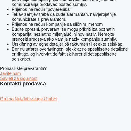
komuniciranja prodavac postao sumljiv.
Prijenos na račun "povjerenika"
Takav zahtjev treba da bude alarmantan, najvjerojatnije
komunicirate s prevarantom.
Prijenos na račun kompanije sa sličnim imenom
Budite oprezni, prevaranti se mogu prikriti iza poznatih
kompanija, neznatno mijenjajući njihov naziv. Nemojte
prenositi sredstva ako vam je naziv kompanije sumnjiv.
Utskiftning av egne detaljer på fakturaen til et ekte selskap
Bør du utfører overføringen, sjekk at de spesifiserte detaljene
er riktige, og hvorvidt de faktisk hører til det spesifiserte
selskapet.
Pronašli ste prevaranta?
Javite nam
Savjeti za sigurnost
Kontakti prodavca
Gruma Nutzfahrzeuge GmbH