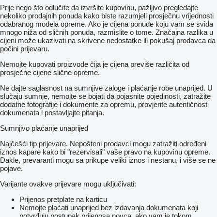
Prije nego što odlučite da izvršite kupovinu, pažljivo pregledajte
nekoliko prodajnih ponuda kako biste razumjeli prosječnu vrijednosti
odabranog modela opreme. Ako je cijena ponude koju vam se sviđa
mnogo niža od sličnih ponuda, razmislite o tome. Značajna razlika u
cijeni može ukazivati ​​na skrivene nedostatke ili pokušaj prodavca da
počini prijevaru.
Nemojte kupovati proizvode čija je cijena previše različita od
prosječne cijene slične opreme.
Ne dajte saglasnost na sumnjive zaloge i plaćanje robe unaprijed. U
slučaju sumnje, nemojte se bojati da pojasnite pojedinosti, zatražite
dodatne fotografije i dokumente za opremu, provjerite autentičnost
dokumenata i postavljajte pitanja.
Sumnjivo plaćanje unaprijed
Najčešći tip prijevare. Nepošteni prodavci mogu zatražiti određeni
iznos kapare kako bi "rezervisali" vaše pravo na kupovinu opreme.
Dakle, prevaranti mogu sa prikupe veliki iznos i nestanu, i više se ne
pojave.
Varijante ovakve prijevare mogu uključivati:
Prijenos pretplate na karticu
Nemojte plaćati unaprijed bez izdavanja dokumenata koji
potvrđuju postupak prijenosa novca, ako vam je tokom