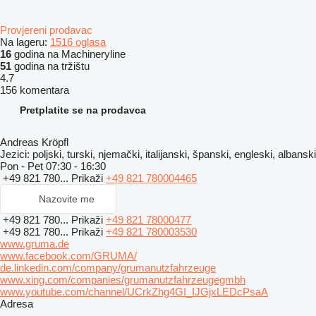
Provjereni prodavac
Na lageru:
1516 oglasa
16
godina na Machineryline
51
godina na tržištu
4.7
156 komentara
Pretplatite se na prodavca
Andreas Kröpfl
Jezici:
poljski, turski, njemački, italijanski, španski, engleski, albanski
Pon - Pet
07:30 - 16:30
+49 821 780...
Prikaži
+49 821 780004465
Nazovite me
+49 821 780...
Prikaži
+49 821 78000477
+49 821 780...
Prikaži
+49 821 780003530
www.gruma.de
www.facebook.com/GRUMA/
de.linkedin.com/company/grumanutzfahrzeuge
www.xing.com/companies/grumanutzfahrzeugegmbh
www.youtube.com/channel/UCrkZhg4GI_IJGjxLEDcPsaA
Adresa