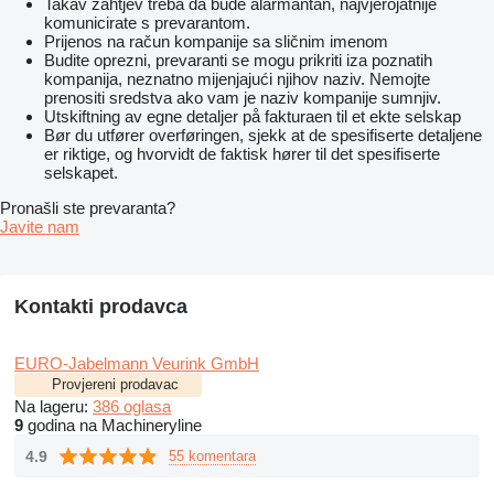
Takav zahtjev treba da bude alarmantan, najvjerojatnije
komunicirate s prevarantom.
Prijenos na račun kompanije sa sličnim imenom
Budite oprezni, prevaranti se mogu prikriti iza poznatih
kompanija, neznatno mijenjajući njihov naziv. Nemojte
prenositi sredstva ako vam je naziv kompanije sumnjiv.
Utskiftning av egne detaljer på fakturaen til et ekte selskap
Bør du utfører overføringen, sjekk at de spesifiserte detaljene
er riktige, og hvorvidt de faktisk hører til det spesifiserte
selskapet.
Pronašli ste prevaranta?
Javite nam
Kontakti prodavca
EURO-Jabelmann Veurink GmbH
Provjereni prodavac
Na lageru:
386 oglasa
9
godina na Machineryline
4.9
55 komentara