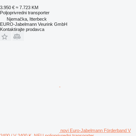
3.950 €
≈ 7.723 KM
Poljoprivredni transporter
Njemačka, Itterbeck
EURO-Jabelmann Veurink GmbH
Kontaktirajte prodavca
novi Euro-Jabelmann Förderband V
2400 / V 2400 K, NEU poljoprivredni transporter