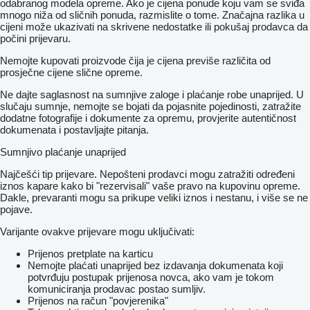
odabranog modela opreme. Ako je cijena ponude koju vam se sviđa
mnogo niža od sličnih ponuda, razmislite o tome. Značajna razlika u
cijeni može ukazivati ​​na skrivene nedostatke ili pokušaj prodavca da
počini prijevaru.
Nemojte kupovati proizvode čija je cijena previše različita od
prosječne cijene slične opreme.
Ne dajte saglasnost na sumnjive zaloge i plaćanje robe unaprijed. U
slučaju sumnje, nemojte se bojati da pojasnite pojedinosti, zatražite
dodatne fotografije i dokumente za opremu, provjerite autentičnost
dokumenata i postavljajte pitanja.
Sumnjivo plaćanje unaprijed
Najčešći tip prijevare. Nepošteni prodavci mogu zatražiti određeni
iznos kapare kako bi "rezervisali" vaše pravo na kupovinu opreme.
Dakle, prevaranti mogu sa prikupe veliki iznos i nestanu, i više se ne
pojave.
Varijante ovakve prijevare mogu uključivati:
Prijenos pretplate na karticu
Nemojte plaćati unaprijed bez izdavanja dokumenata koji
potvrđuju postupak prijenosa novca, ako vam je tokom
komuniciranja prodavac postao sumljiv.
Prijenos na račun "povjerenika"