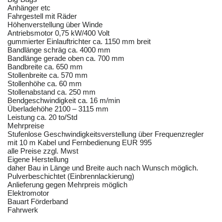
Anhänger etc
Fahrgestell mit Räder
Höhenverstellung über Winde
Antriebsmotor 0,75 kW/400 Volt
gummierter Einlauftrichter ca. 1150 mm breit
Bandlänge schräg ca. 4000 mm
Bandlänge gerade oben ca. 700 mm
Bandbreite ca. 650 mm
Stollenbreite ca. 570 mm
Stollenhöhe ca. 60 mm
Stollenabstand ca. 250 mm
Bendgeschwindigkeit ca. 16 m/min
Überladehöhe 2100 – 3115 mm
Leistung ca. 20 to/Std
Mehrpreise
Stufenlose Geschwindigkeitsverstellung über Frequenzregler
mit 10 m Kabel und Fernbedienung EUR 995
alle Preise zzgl. Mwst
Eigene Herstellung
daher Bau in Länge und Breite auch nach Wunsch möglich.
Pulverbeschichtet (Einbrennlackierung)
Anlieferung gegen Mehrpreis möglich
Elektromotor
Bauart Förderband
Fahrwerk