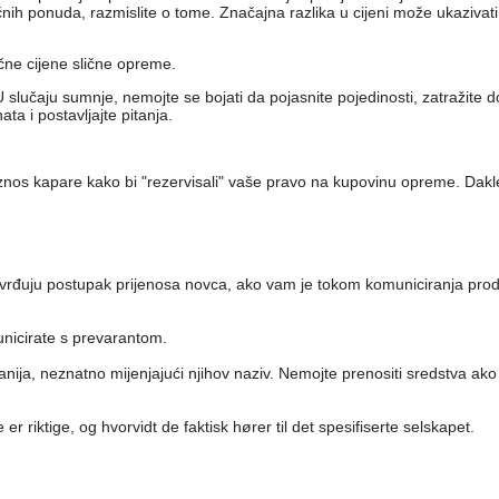
h ponuda, razmislite o tome. Značajna razlika u cijeni može ukazivati ​
ečne cijene slične opreme.
 slučaju sumnje, nemojte se bojati da pojasnite pojedinosti, zatražite 
a i postavljajte pitanja.
iznos kapare kako bi "rezervisali" vaše pravo na kupovinu opreme. Dakl
tvrđuju postupak prijenosa novca, ako vam je tokom komuniciranja pro
unicirate s prevarantom.
anija, neznatno mijenjajući njihov naziv. Nemojte prenositi sredstva ako
er riktige, og hvorvidt de faktisk hører til det spesifiserte selskapet.