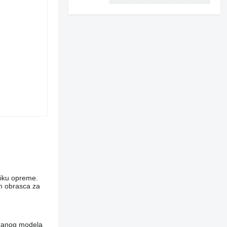
niku opreme.
em obrasca za
abranog modela