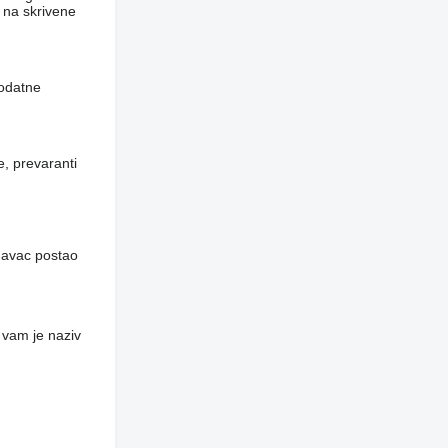
​na skrivene
dodatne
e, prevaranti
davac postao
 vam je naziv