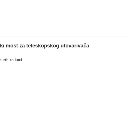
i most za teleskopskog utovarivačа
urth та інші