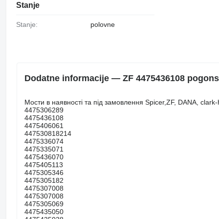
Stanje
Stanje:
polovne
Dodatne informacije — ZF 4475436108 pogonsk
Мости в наявності та під замовлення Spicer,ZF, DANA, clark-h
4475306289
4475436108
4475406061
447530818214
4475336074
4475335071
4475436070
4475405113
4475305346
4475305182
4475307008
4475307008
4475305069
4475435050