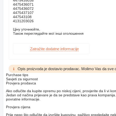
4475435038
4475436071
4475436072
4475437107
447543108
4131203026
Ціну уточнюйте,
Також переглядайте мої інші оголошення
Zatražite dodatne informacije
Opis proizvoda je dostavio prodavac. Molimo Vas da sve d
Purchase tips
Savjeti za sigurnost
Provjera prodavca
Ako odlučite da kupite opremu po niskoj cijeni, provjerite da li vi 
Jedan od načina prijevare je da se predstave kao prava kompanija.
povratne informacije.
Provjera cijena
Prije nego što odlučite da izvršite kupovinu, pažljivo pregledajte 