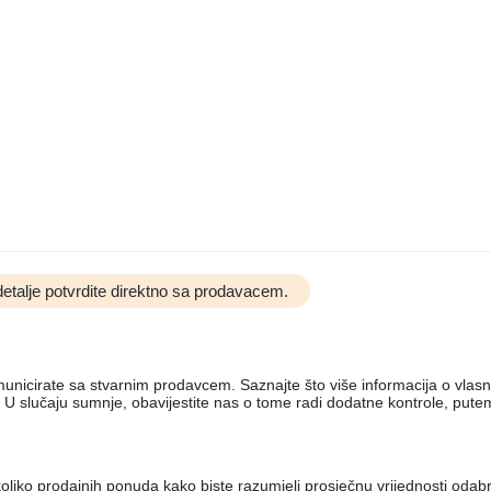
etalje potvrdite direktno sa prodavacem.
komunicirate sa stvarnim prodavcem. Saznajte što više informacija o vlas
 U slučaju sumnje, obavijestite nas o tome radi dodatne kontrole, put
nekoliko prodajnih ponuda kako biste razumjeli prosječnu vrijednosti od