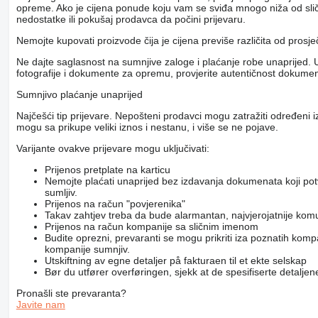
opreme. Ako je cijena ponude koju vam se sviđa mnogo niža od slični
nedostatke ili pokušaj prodavca da počini prijevaru.
Nemojte kupovati proizvode čija je cijena previše različita od prosj
Ne dajte saglasnost na sumnjive zaloge i plaćanje robe unaprijed. U
fotografije i dokumente za opremu, provjerite autentičnost dokumenat
Sumnjivo plaćanje unaprijed
Najčešći tip prijevare. Nepošteni prodavci mogu zatražiti određeni 
mogu sa prikupe veliki iznos i nestanu, i više se ne pojave.
Varijante ovakve prijevare mogu uključivati:
Prijenos pretplate na karticu
Nemojte plaćati unaprijed bez izdavanja dokumenata koji po
sumljiv.
Prijenos na račun "povjerenika"
Takav zahtjev treba da bude alarmantan, najvjerojatnije kom
Prijenos na račun kompanije sa sličnim imenom
Budite oprezni, prevaranti se mogu prikriti iza poznatih komp
kompanije sumnjiv.
Utskiftning av egne detaljer på fakturaen til et ekte selskap
Bør du utfører overføringen, sjekk at de spesifiserte detaljene 
Pronašli ste prevaranta?
Javite nam