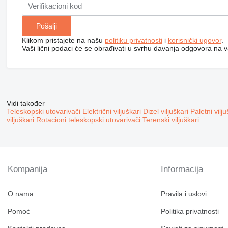
Klikom pristajete na našu
politiku privatnosti
i
korisnički ugovor
.
Vaši lični podaci će se obrađivati ​​u svrhu davanja odgovora na v
Vidi također
Teleskopski utovarivači
Električni viljuškari
Dizel viljuškari
Paletni vilj
viljuškari
Rotacioni teleskopski utovarivači
Terenski viljuškari
Kompanija
Informacija
O nama
Pravila i uslovi
Pomoć
Politika privatnosti