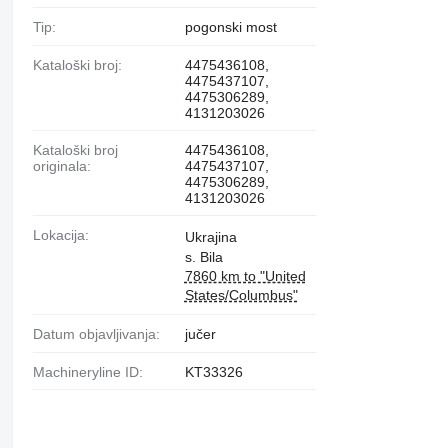
Tip:
pogonski most
Kataloški broj:
4475436108,
4475437107,
4475306289,
4131203026
Kataloški broj
4475436108,
originala:
4475437107,
4475306289,
4131203026
Lokacija:
Ukrajina
s. Bila
7860 km to "United
States/Columbus"
Datum objavljivanja:
jučer
Machineryline ID:
KT33326