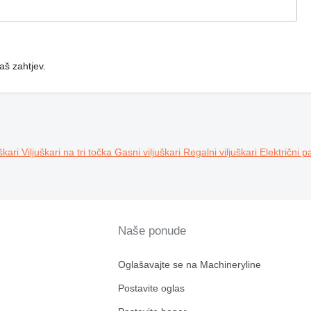
aš zahtjev.
uškari
Viljuškari na tri točka
Gasni viljuškari
Regalni viljuškari
Električni p
Naše ponude
Oglašavajte se na Machineryline
Postavite oglas