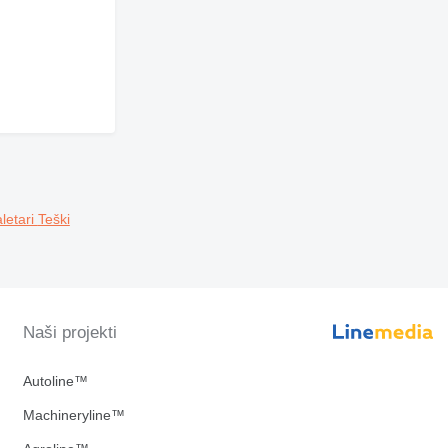
aletari
Teški
Naši projekti
Autoline™
Machineryline™