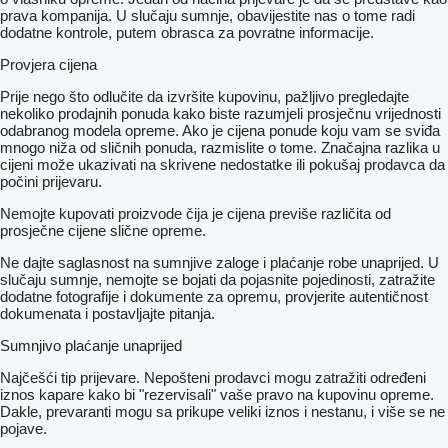
prava kompanija. U slučaju sumnje, obavijestite nas o tome radi
dodatne kontrole, putem obrasca za povratne informacije.
Provjera cijena
Prije nego što odlučite da izvršite kupovinu, pažljivo pregledajte
nekoliko prodajnih ponuda kako biste razumjeli prosječnu vrijednosti
odabranog modela opreme. Ako je cijena ponude koju vam se sviđa
mnogo niža od sličnih ponuda, razmislite o tome. Značajna razlika u
cijeni može ukazivati ​​na skrivene nedostatke ili pokušaj prodavca da
počini prijevaru.
Nemojte kupovati proizvode čija je cijena previše različita od
prosječne cijene slične opreme.
Ne dajte saglasnost na sumnjive zaloge i plaćanje robe unaprijed. U
slučaju sumnje, nemojte se bojati da pojasnite pojedinosti, zatražite
dodatne fotografije i dokumente za opremu, provjerite autentičnost
dokumenata i postavljajte pitanja.
Sumnjivo plaćanje unaprijed
Najčešći tip prijevare. Nepošteni prodavci mogu zatražiti određeni
iznos kapare kako bi "rezervisali" vaše pravo na kupovinu opreme.
Dakle, prevaranti mogu sa prikupe veliki iznos i nestanu, i više se ne
pojave.