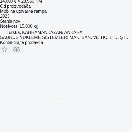
14.600 €
≈ 28.550 KM
Od proizvođača
Mobilna utovarna rampa
2023
Stanje
novi
Nosivost
15.000 kg
Turska, KAHRAMANKAZAN/ ANKARA
SAURUS YÜKLEME SİSTEMLERİ MAK. SAN. VE TİC. LTD. ŞTİ.
Kontaktirajte prodavca