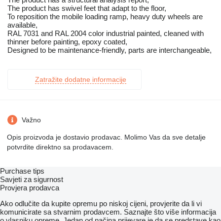
The product has swivel feet that adapt to the floor,
To reposition the mobile loading ramp, heavy duty wheels are
available,
RAL 7031 and RAL 2004 color industrial painted, cleaned with
thinner before painting, epoxy coated,
Designed to be maintenance-friendly, parts are interchangeable,
Zatražite dodatne informacije
Važno
Opis proizvoda je dostavio prodavac. Molimo Vas da sve detalje
potvrdite direktno sa prodavacem.
Purchase tips
Savjeti za sigurnost
Provjera prodavca
Ako odlučite da kupite opremu po niskoj cijeni, provjerite da li vi
komunicirate sa stvarnim prodavcem. Saznajte što više informacija
o vlasniku opreme. Jedan od načina prijevare je da se predstave kao