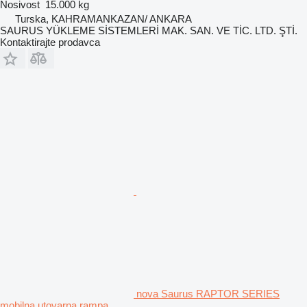
Nosivost
15.000 kg
Turska, KAHRAMANKAZAN/ ANKARA
SAURUS YÜKLEME SİSTEMLERİ MAK. SAN. VE TİC. LTD. ŞTİ.
Kontaktirajte prodavca
nova Saurus RAPTOR SERIES
mobilna utovarna rampa