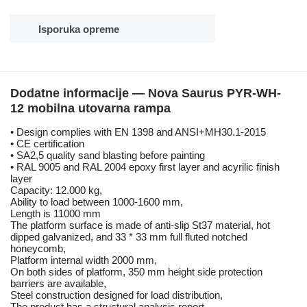
Isporuka opreme
Dodatne informacije — Nova Saurus PYR-WH-
12 mobilna utovarna rampa
• Design complies with EN 1398 and ANSI+MH30.1-2015
• CE certification
• SA2,5 quality sand blasting before painting
• RAL 9005 and RAL 2004 epoxy first layer and acyrilic finish
layer
Capacity: 12.000 kg,
Ability to load between 1000-1600 mm,
Length is 11000 mm
The platform surface is made of anti-slip St37 material, hot
dipped galvanized, and 33 * 33 mm full fluted notched
honeycomb,
Platform internal width 2000 mm,
On both sides of platform, 350 mm height side protection
barriers are available,
Steel construction designed for load distribution,
The product has a structural analysis report,