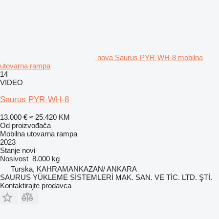
nova Saurus PYR-WH-8 mobilna
utovarna rampa
14
VIDEO
Saurus PYR-WH-8
13.000 €
≈ 25.420 KM
Od proizvođača
Mobilna utovarna rampa
2023
Stanje
novi
Nosivost
8.000 kg
Turska, KAHRAMANKAZAN/ ANKARA
SAURUS YÜKLEME SİSTEMLERİ MAK. SAN. VE TİC. LTD. ŞTİ.
Kontaktirajte prodavca