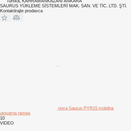
Turska, KAHRAMANKAZAN/ ANKARA
SAURUS YÜKLEME SİSTEMLERİ MAK. SAN. VE TİC. LTD. ŞTİ.
Kontaktirajte prodavca
nova Saurus PYR15 mobilna
utovarna rampa
10
VIDEO