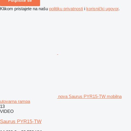
Potpišite se
Klikom pristajete na našu
politiku privatnosti
i
korisnički ugovor
.
nova Saurus PYR15-TW mobilna
utovarna rampa
13
VIDEO
Saurus PYR15-TW