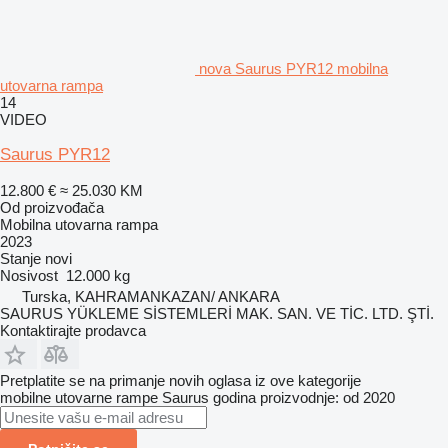
nova Saurus PYR12 mobilna
utovarna rampa
14
VIDEO
Saurus PYR12
12.800 €
≈ 25.030 KM
Od proizvođača
Mobilna utovarna rampa
2023
Stanje
novi
Nosivost
12.000 kg
Turska, KAHRAMANKAZAN/ ANKARA
SAURUS YÜKLEME SİSTEMLERİ MAK. SAN. VE TİC. LTD. ŞTİ.
Kontaktirajte prodavca
Pretplatite se na primanje novih oglasa iz ove kategorije
mobilne utovarne rampe
Saurus
godina proizvodnje: od 2020