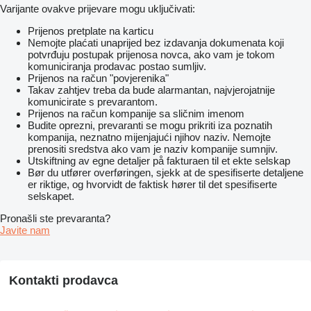
Varijante ovakve prijevare mogu uključivati:
Prijenos pretplate na karticu
Nemojte plaćati unaprijed bez izdavanja dokumenata koji
potvrđuju postupak prijenosa novca, ako vam je tokom
komuniciranja prodavac postao sumljiv.
Prijenos na račun "povjerenika"
Takav zahtjev treba da bude alarmantan, najvjerojatnije
komunicirate s prevarantom.
Prijenos na račun kompanije sa sličnim imenom
Budite oprezni, prevaranti se mogu prikriti iza poznatih
kompanija, neznatno mijenjajući njihov naziv. Nemojte
prenositi sredstva ako vam je naziv kompanije sumnjiv.
Utskiftning av egne detaljer på fakturaen til et ekte selskap
Bør du utfører overføringen, sjekk at de spesifiserte detaljene
er riktige, og hvorvidt de faktisk hører til det spesifiserte
selskapet.
Pronašli ste prevaranta?
Javite nam
Kontakti prodavca