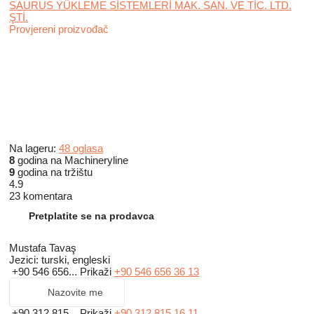
SAURUS YÜKLEME SİSTEMLERİ MAK. SAN. VE TİC. LTD.
ŞTİ.
Provjereni proizvođač
Na lageru:
48 oglasa
8
godina na Machineryline
9
godina na tržištu
4.9
23 komentara
Pretplatite se na prodavca
Mustafa Tavaş
Jezici:
turski, engleski
+90 546 656...
Prikaži
+90 546 656 36 13
Nazovite me
+90 312 815...
Prikaži
+90 312 815 16 11