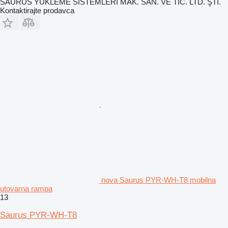
SAURUS YÜKLEME SİSTEMLERİ MAK. SAN. VE TİC. LTD. ŞTİ.
Kontaktirajte prodavca
nova Saurus PYR-WH-T8 mobilna
utovarna rampa
13
Saurus PYR-WH-T8