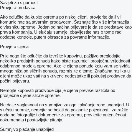
Savjeti za sigurnost
Provjera prodavca
Ako odlučite da kupite opremu po niskoj cijeni, provjerite da li vi
komunicirate sa stvarnim prodavcem. Saznajte što više informacija
o vlasniku opreme. Jedan od načina prijevare je da se predstave kao
prava kompanija. U slučaju sumnje, obavijestite nas o tome radi
dodatne kontrole, putem obrasca za povratne informacije.
Provjera cijena
Prije nego što odlučite da izvršite kupovinu, pažljivo pregledajte
nekoliko prodajnih ponuda kako biste razumjeli prosječnu vrijednosti
odabranog modela opreme. Ako je cijena ponude koju vam se sviđa
mnogo niža od sličnih ponuda, razmislite o tome. Značajna razlika u
cijeni može ukazivati ​​na skrivene nedostatke ili pokušaj prodavca da
počini prijevaru.
Nemojte kupovati proizvode čija je cijena previše različita od
prosječne cijene slične opreme.
Ne dajte saglasnost na sumnjive zaloge i plaćanje robe unaprijed. U
slučaju sumnje, nemojte se bojati da pojasnite pojedinosti, zatražite
dodatne fotografije i dokumente za opremu, provjerite autentičnost
dokumenata i postavljajte pitanja.
Sumnjivo plaćanje unaprijed