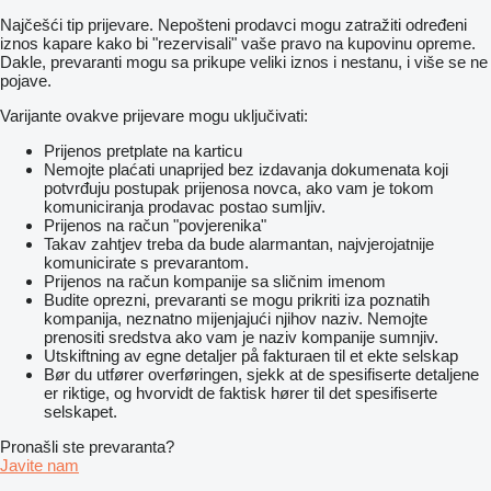
Najčešći tip prijevare. Nepošteni prodavci mogu zatražiti određeni
iznos kapare kako bi "rezervisali" vaše pravo na kupovinu opreme.
Dakle, prevaranti mogu sa prikupe veliki iznos i nestanu, i više se ne
pojave.
Varijante ovakve prijevare mogu uključivati:
Prijenos pretplate na karticu
Nemojte plaćati unaprijed bez izdavanja dokumenata koji
potvrđuju postupak prijenosa novca, ako vam je tokom
komuniciranja prodavac postao sumljiv.
Prijenos na račun "povjerenika"
Takav zahtjev treba da bude alarmantan, najvjerojatnije
komunicirate s prevarantom.
Prijenos na račun kompanije sa sličnim imenom
Budite oprezni, prevaranti se mogu prikriti iza poznatih
kompanija, neznatno mijenjajući njihov naziv. Nemojte
prenositi sredstva ako vam je naziv kompanije sumnjiv.
Utskiftning av egne detaljer på fakturaen til et ekte selskap
Bør du utfører overføringen, sjekk at de spesifiserte detaljene
er riktige, og hvorvidt de faktisk hører til det spesifiserte
selskapet.
Pronašli ste prevaranta?
Javite nam