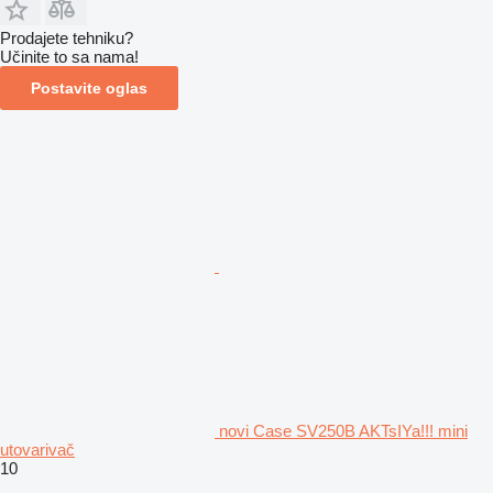
Prodajete tehniku?
Učinite to sa nama!
Postavite oglas
novi Case SV250B AKTsIYa!!! mini
utovarivač
10