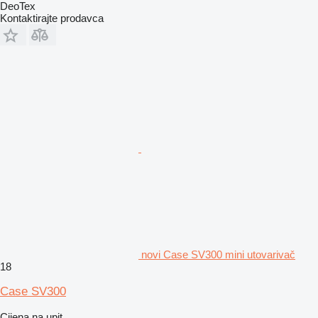
DeoTex
Kontaktirajte prodavca
novi Case SV300 mini utovarivač
18
Case SV300
Cijena na upit