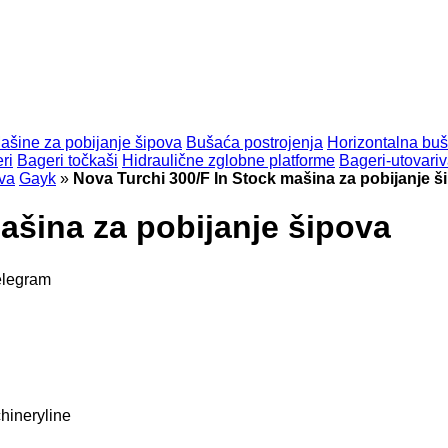
ašine za pobijanje šipova
Bušaća postrojenja
Horizontalna buš
ri
Bageri točkaši
Hidraulične zglobne platforme
Bageri-utovariv
ova
Gayk
»
Nova Turchi 300/F In Stock mašina za pobijanje š
ašina za pobijanje šipova
elegram