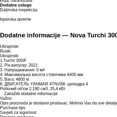
Boja:
narandžasti
Dodatne usluge
Daljinska inspekcija
Isporuka opreme
Dodatne informacije — Nova Turchi 300
Ukrajinski
Ruski
Ukrajinski
1.Turchi 300/F
2. Рік випуску: 2021
3. Напрацювання: 0 м/г
4. Максимальна висота стовпчика 4400 мм
5. Вага: 4800 кг
6. ДВИГАТЕЛЬ YANMAR 4TNV88: циліндра 4
Робочий об'єм 2,190 см3, 35,4 кВт
Zatražite dodatne informacije
Važno
Opis proizvoda je dostavio prodavac. Molimo Vas da sve detalj
Purchase tips
Savjeti za sigurnost