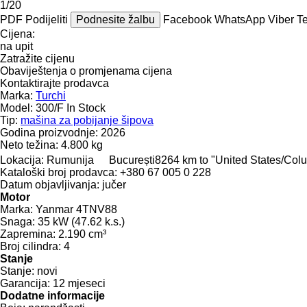
1/20
PDF
Podijeliti
Podnesite žalbu
Facebook
WhatsApp
Viber
T
Cijena:
na upit
Zatražite cijenu
Obaviještenja o promjenama cijena
Kontaktirajte prodavca
Marka:
Turchi
Model:
300/F In Stock
Tip:
mašina za pobijanje šipova
Godina proizvodnje:
2026
Neto težina:
4.800 kg
Lokacija:
Rumunija
București
8264 km to "United States/Col
Kataloški broj prodavca:
+380 67 005 0 228
Datum objavljivanja:
jučer
Motor
Marka:
Yanmar 4TNV88
Snaga:
35 kW (47.62 k.s.)
Zapremina:
2.190 cm³
Broj cilindra:
4
Stanje
Stanje:
novi
Garancija:
12 mjeseci
Dodatne informacije