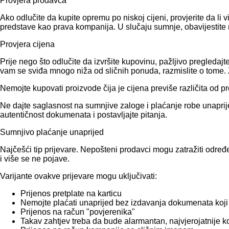
Provjera prodavca
Ako odlučite da kupite opremu po niskoj cijeni, provjerite da l
predstave kao prava kompanija. U slučaju sumnje, obavijestite 
Provjera cijena
Prije nego što odlučite da izvršite kupovinu, pažljivo pregled
vam se sviđa mnogo niža od sličnih ponuda, razmislite o tome. Zn
Nemojte kupovati proizvode čija je cijena previše različita od p
Ne dajte saglasnost na sumnjive zaloge i plaćanje robe unaprije
autentičnost dokumenata i postavljajte pitanja.
Sumnjivo plaćanje unaprijed
Najčešći tip prijevare. Nepošteni prodavci mogu zatražiti određ
i više se ne pojave.
Varijante ovakve prijevare mogu uključivati:
Prijenos pretplate na karticu
Nemojte plaćati unaprijed bez izdavanja dokumenata koji
Prijenos na račun "povjerenika"
Takav zahtjev treba da bude alarmantan, najvjerojatnije 