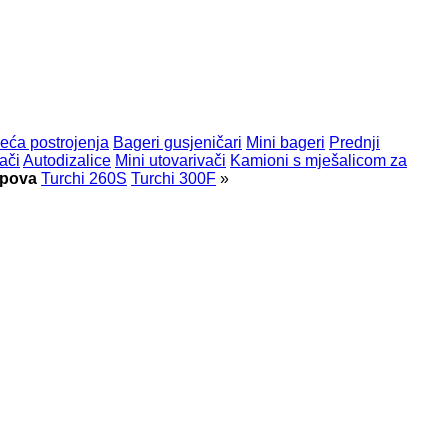
eća postrojenja
Bageri gusjeničari
Mini bageri
Prednji
ači
Autodizalice
Mini utovarivači
Kamioni s mješalicom za
ipova
Turchi 260S
Turchi 300F
»