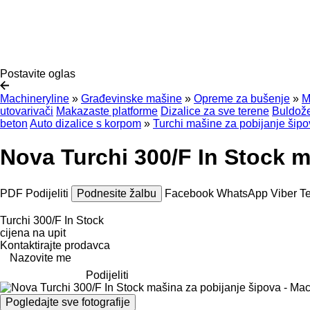
Postavite oglas
Machineryline
»
Građevinske mašine
»
Opreme za bušenje
»
M
utovarivači
Makazaste platforme
Dizalice za sve terene
Buldože
beton
Auto dizalice s korpom
»
Turchi mašine za pobijanje šip
Nova Turchi 300/F In Stock m
PDF
Podijeliti
Podnesite žalbu
Facebook
WhatsApp
Viber
T
Turchi 300/F In Stock
cijena na upit
Kontaktirajte prodavca
Nazovite me
Podijeliti
Pogledajte sve fotografije