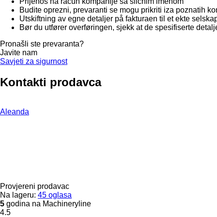
Prijenos na račun kompanije sa sličnim imenom
Budite oprezni, prevaranti se mogu prikriti iza poznatih 
Utskiftning av egne detaljer på fakturaen til et ekte selska
Bør du utfører overføringen, sjekk at de spesifiserte detalje
Pronašli ste prevaranta?
Javite nam
Savjeti za sigurnost
Kontakti prodavca
Aleanda
Provjereni prodavac
Na lageru:
45 oglasa
5
godina na Machineryline
4.5