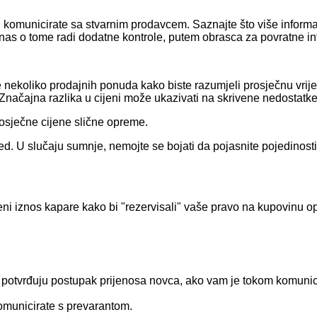
i vi komunicirate sa stvarnim prodavcem. Saznajte što više infor
nas o tome radi dodatne kontrole, putem obrasca za povratne in
ajte nekoliko prodajnih ponuda kako biste razumjeli prosječnu v
ačajna razlika u cijeni može ukazivati ​​na skrivene nedostatke 
rosječne cijene slične opreme.
d. U slučaju sumnje, nemojte se bojati da pojasnite pojedinosti,
eni iznos kapare kako bi "rezervisali" vaše pravo na kupovinu o
 potvrđuju postupak prijenosa novca, ako vam je tokom komunic
komunicirate s prevarantom.