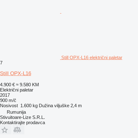
Still OPX-L16 električni paletar
7
Still OPX-L16
4.900 €
≈ 9.580 KM
Električni paletar
2017
900 m/č
Nosivost
1.600 kg
Dužina viljuške
2,4 m
Rumunija
Stivuitoare-Lize S.R.L.
Kontaktirajte prodavca