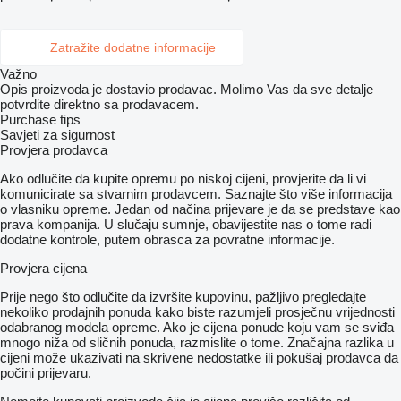
Zatražite dodatne informacije
Važno
Opis proizvoda je dostavio prodavac. Molimo Vas da sve detalje
potvrdite direktno sa prodavacem.
Purchase tips
Savjeti za sigurnost
Provjera prodavca
Ako odlučite da kupite opremu po niskoj cijeni, provjerite da li vi
komunicirate sa stvarnim prodavcem. Saznajte što više informacija
o vlasniku opreme. Jedan od načina prijevare je da se predstave kao
prava kompanija. U slučaju sumnje, obavijestite nas o tome radi
dodatne kontrole, putem obrasca za povratne informacije.
Provjera cijena
Prije nego što odlučite da izvršite kupovinu, pažljivo pregledajte
nekoliko prodajnih ponuda kako biste razumjeli prosječnu vrijednosti
odabranog modela opreme. Ako je cijena ponude koju vam se sviđa
mnogo niža od sličnih ponuda, razmislite o tome. Značajna razlika u
cijeni može ukazivati ​​na skrivene nedostatke ili pokušaj prodavca da
počini prijevaru.