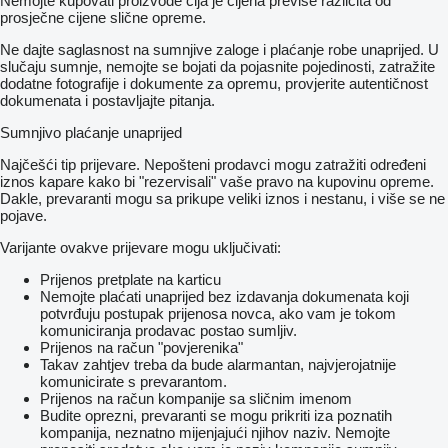
Nemojte kupovati proizvode čija je cijena previše različita od
prosječne cijene slične opreme.
Ne dajte saglasnost na sumnjive zaloge i plaćanje robe unaprijed. U
slučaju sumnje, nemojte se bojati da pojasnite pojedinosti, zatražite
dodatne fotografije i dokumente za opremu, provjerite autentičnost
dokumenata i postavljajte pitanja.
Sumnjivo plaćanje unaprijed
Najčešći tip prijevare. Nepošteni prodavci mogu zatražiti određeni
iznos kapare kako bi "rezervisali" vaše pravo na kupovinu opreme.
Dakle, prevaranti mogu sa prikupe veliki iznos i nestanu, i više se ne
pojave.
Varijante ovakve prijevare mogu uključivati:
Prijenos pretplate na karticu
Nemojte plaćati unaprijed bez izdavanja dokumenata koji
potvrđuju postupak prijenosa novca, ako vam je tokom
komuniciranja prodavac postao sumljiv.
Prijenos na račun "povjerenika"
Takav zahtjev treba da bude alarmantan, najvjerojatnije
komunicirate s prevarantom.
Prijenos na račun kompanije sa sličnim imenom
Budite oprezni, prevaranti se mogu prikriti iza poznatih
kompanija, neznatno mijenjajući njihov naziv. Nemojte