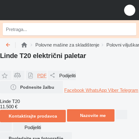
Polovne mašine za skladištenje
Polovni viljuškar
Linde T20 električni paletar
PDF
Podijeliti
Podnesite žalbu
Facebook
WhatsApp
Viber
Telegram
Linde T20
11.500 €
Nazovite me
Kontaktirajte prodavca
Podijeliti
Pogledajte sve fotografije