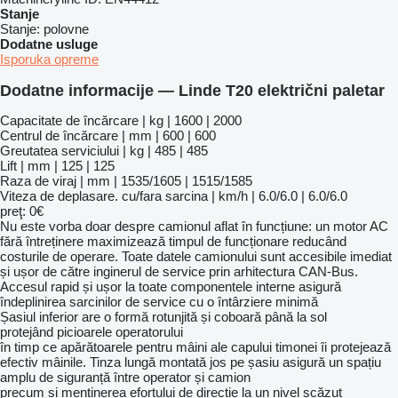
Stanje
Stanje:
polovne
Dodatne usluge
Isporuka opreme
Dodatne informacije — Linde T20 električni paletar
Capacitate de încărcare | kg | 1600 | 2000
Centrul de încărcare | mm | 600 | 600
Greutatea serviciului | kg | 485 | 485
Lift | mm | 125 | 125
Raza de viraj | mm | 1535/1605 | 1515/1585
Viteza de deplasare. cu/fara sarcina | km/h | 6.0/6.0 | 6.0/6.0
preţ: 0€
Nu este vorba doar despre camionul aflat în funcțiune: un motor AC
fără întreținere maximizează timpul de funcționare reducând
costurile de operare. Toate datele camionului sunt accesibile imediat
și ușor de către inginerul de service prin arhitectura CAN-Bus.
Accesul rapid și ușor la toate componentele interne asigură
îndeplinirea sarcinilor de service cu o întârziere minimă
Șasiul inferior are o formă rotunjită și coboară până la sol
protejând picioarele operatorului
în timp ce apărătoarele pentru mâini ale capului timonei îi protejează
efectiv mâinile. Tinza lungă montată jos pe șasiu asigură un spațiu
amplu de siguranță între operator și camion
precum și menținerea efortului de direcție la un nivel scăzut