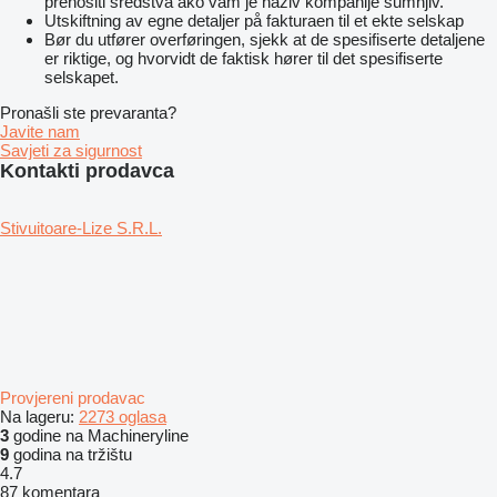
prenositi sredstva ako vam je naziv kompanije sumnjiv.
Utskiftning av egne detaljer på fakturaen til et ekte selskap
Bør du utfører overføringen, sjekk at de spesifiserte detaljene
er riktige, og hvorvidt de faktisk hører til det spesifiserte
selskapet.
Pronašli ste prevaranta?
Javite nam
Savjeti za sigurnost
Kontakti prodavca
Stivuitoare-Lize S.R.L.
Provjereni prodavac
Na lageru:
2273 oglasa
3
godine na Machineryline
9
godina na tržištu
4.7
87 komentara