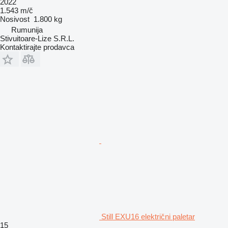
2022
1.543 m/č
Nosivost
1.800 kg
Rumunija
Stivuitoare-Lize S.R.L.
Kontaktirajte prodavca
Still EXU16 električni paletar
15