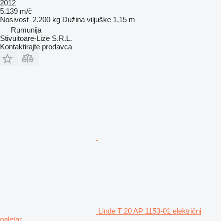
2012
5.139 m/č
Nosivost
2.200 kg
Dužina viljuške
1,15 m
Rumunija
Stivuitoare-Lize S.R.L.
Kontaktirajte prodavca
Linde T 20 AP 1153-01 električni
paletar