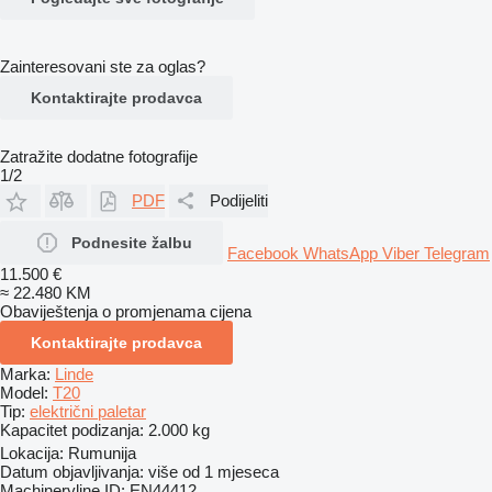
Zainteresovani ste za oglas?
Kontaktirajte prodavca
Zatražite dodatne fotografije
1/2
PDF
Podijeliti
Podnesite žalbu
Facebook
WhatsApp
Viber
Telegram
11.500 €
≈ 22.480 KM
Obaviještenja o promjenama cijena
Kontaktirajte prodavca
Marka:
Linde
Model:
T20
Tip:
električni paletar
Kapacitet podizanja:
2.000 kg
Lokacija:
Rumunija
Datum objavljivanja:
više od 1 mjeseca
Machineryline ID:
EN44412