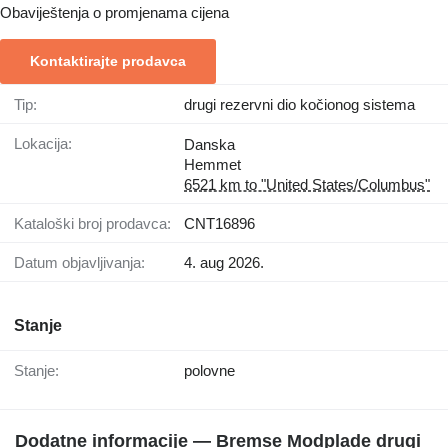
Obaviještenja o promjenama cijena
Kontaktirajte prodavca
Tip:
drugi rezervni dio kočionog sistema
Lokacija:
Danska
Hemmet
6521 km to "United States/Columbus"
Kataloški broj prodavca:
CNT16896
Datum objavljivanja:
4. aug 2026.
Stanje
Stanje:
polovne
Dodatne informacije — Bremse Modplade drugi