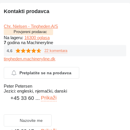
Kontakti prodavca
Chr. Nielsen - Tingheden A/S
Provjereni prodavac
Na lageru:
16300 oglasa
7
godina na Machineryline
4.6
22 komentara
tingheden.machineryline.dk
Pretplatite se na prodavca
Peter Petersen
Jezici:
engleski, njemački, danski
Prikaži
+45 33 60 ...
Nazovite me