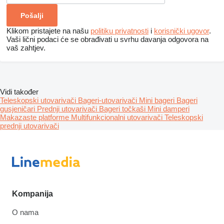
Klikom pristajete na našu
politiku privatnosti
i
korisnički ugovor
.
Vaši lični podaci će se obrađivati ​​u svrhu davanja odgovora na
vaš zahtjev.
Vidi također
Teleskopski utovarivači
Bageri-utovarivači
Mini bageri
Bageri
gusjeničari
Prednji utovarivači
Bageri točkaši
Mini damperi
Makazaste platforme
Multifunkcionalni utovarivači
Teleskopski
prednji utovarivači
Kompanija
O nama