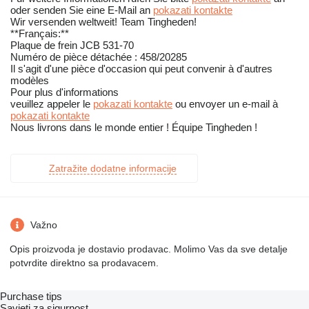
oder senden Sie eine E-Mail an
pokazati kontakte
Wir versenden weltweit! Team Tingheden!
**Français:**
Plaque de frein JCB 531-70
Numéro de pièce détachée : 458/20285
Il s'agit d'une pièce d'occasion qui peut convenir à d'autres
modèles
Pour plus d'informations
veuillez appeler le
pokazati kontakte
ou envoyer un e-mail à
pokazati kontakte
Nous livrons dans le monde entier ! Équipe Tingheden !
Zatražite dodatne informacije
Važno
Opis proizvoda je dostavio prodavac. Molimo Vas da sve detalje
potvrdite direktno sa prodavacem.
Purchase tips
Savjeti za sigurnost