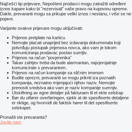
Najčešći tip prijevare. Nepošteni prodavci mogu zatražiti određeni
iznos kapare kako bi "rezervisali" vaše pravo na kupovinu opreme.
Dakle, prevaranti mogu sa prikupe veliki iznos i nestanu, i više se ne
pojave.
Varijante ovakve prijevare mogu uključivati:
Prijenos pretplate na karticu
Nemojte plaćati unaprijed bez izdavanja dokumenata koji
potvrđuju postupak prijenosa novca, ako vam je tokom
komuniciranja prodavac postao sumljiv.
Prijenos na račun "povjerenika"
Takav zahtjev treba da bude alarmantan, najvjerojatnije
komunicirate s prevarantom.
Prijenos na račun kompanije sa sličnim imenom
Budite oprezni, prevaranti se mogu prikriti iza poznatih
kompanija, neznatno mijenjajući njihov naziv. Nemojte
prenositi sredstva ako vam je naziv kompanije sumnjiv.
Utskiftning av egne detaljer på fakturaen til et ekte selskap
Bør du utfører overføringen, sjekk at de spesifiserte detaljene
er riktige, og hvorvidt de faktisk hører til det spesifiserte
selskapet.
Pronašli ste prevaranta?
Javite nam