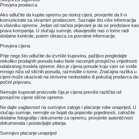
Provjera prodavca
Ako odlučite da kupite opremu po niskoj cijeni, provjerite da li vi
komunicirate sa stvarnim prodavcem. Saznajte što više informacija
o vlasniku opreme. Jedan od načina prijevare je da se predstave kao
prava kompanija. U slučaju sumnje, obavijestite nas o tome radi
dodatne kontrole, putem obrasca za povratne informacije.
Provjera cijena
Prije nego što odlučite da izvršite kupovinu, pažljivo pregledajte
nekoliko prodajnih ponuda kako biste razumjeli prosječnu vrijednosti
odabranog modela opreme. Ako je cijena ponude koju vam se sviđa
mnogo niža od sličnih ponuda, razmislite o tome. Značajna razlika u
cijeni može ukazivati ​​na skrivene nedostatke ili pokušaj prodavca da
počini prijevaru.
Nemojte kupovati proizvode čija je cijena previše različita od
prosječne cijene slične opreme.
Ne dajte saglasnost na sumnjive zaloge i plaćanje robe unaprijed. U
slučaju sumnje, nemojte se bojati da pojasnite pojedinosti, zatražite
dodatne fotografije i dokumente za opremu, provjerite autentičnost
dokumenata i postavljajte pitanja.
Sumnjivo plaćanje unaprijed