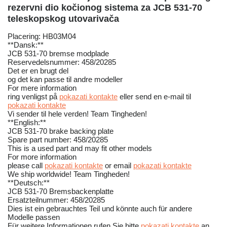
rezervni dio kočionog sistema za JCB 531-70
teleskopskog utovarivačа
Placering: HB03M04
**Dansk:**
JCB 531-70 bremse modplade
Reservedelsnummer: 458/20285
Det er en brugt del
og det kan passe til andre modeller
For mere information
ring venligst på
pokazati kontakte
eller send en e-mail til
pokazati kontakte
Vi sender til hele verden! Team Tingheden!
**English:**
JCB 531-70 brake backing plate
Spare part number: 458/20285
This is a used part and may fit other models
For more information
please call
pokazati kontakte
or email
pokazati kontakte
We ship worldwide! Team Tingheden!
**Deutsch:**
JCB 531-70 Bremsbackenplatte
Ersatzteilnummer: 458/20285
Dies ist ein gebrauchtes Teil und könnte auch für andere
Modelle passen
Für weitere Informationen rufen Sie bitte
pokazati kontakte
an