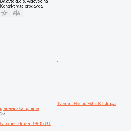
Balavto d.o.o. Ajdovscina
Kontaktirajte prodavca
Normet Himec 9905 BT druga
građevinska oprema
16
Normet Himec 9905 BT