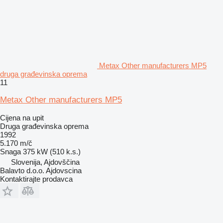
Metax Other manufacturers MP5
druga građevinska oprema
11
Metax Other manufacturers MP5
Cijena na upit
Druga građevinska oprema
1992
5.170 m/č
Snaga
375 kW (510 k.s.)
Slovenija, Ajdovščina
Balavto d.o.o. Ajdovscina
Kontaktirajte prodavca