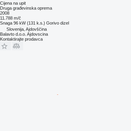
Cijena na upit
Druga građevinska oprema
2008
11.788 m/č
Snaga
96 kW (131 k.s.)
Gorivo
dizel
Slovenija, Ajdovščina
Balavto d.o.o. Ajdovscina
Kontaktirajte prodavca