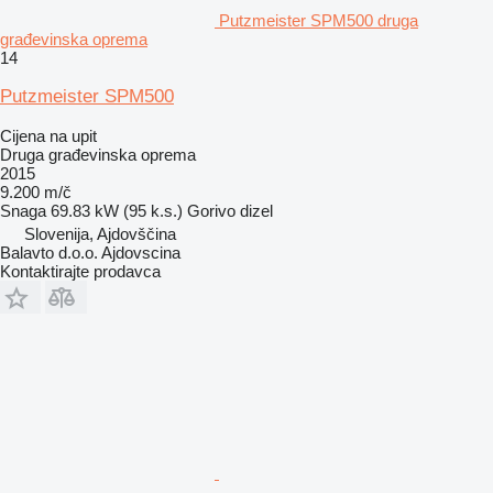
Putzmeister SPM500 druga
građevinska oprema
14
Putzmeister SPM500
Cijena na upit
Druga građevinska oprema
2015
9.200 m/č
Snaga
69.83 kW (95 k.s.)
Gorivo
dizel
Slovenija, Ajdovščina
Balavto d.o.o. Ajdovscina
Kontaktirajte prodavca