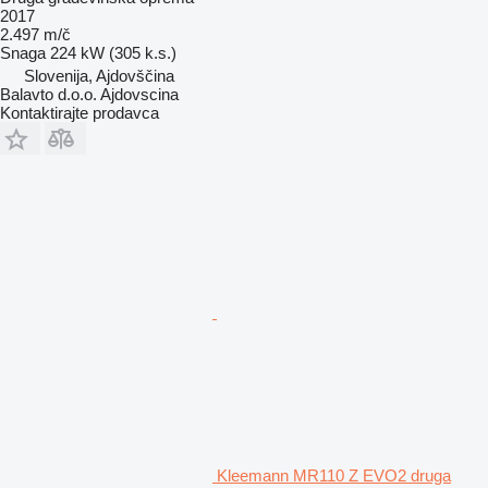
2017
2.497 m/č
Snaga
224 kW (305 k.s.)
Slovenija, Ajdovščina
Balavto d.o.o. Ajdovscina
Kontaktirajte prodavca
Kleemann MR110 Z EVO2 druga