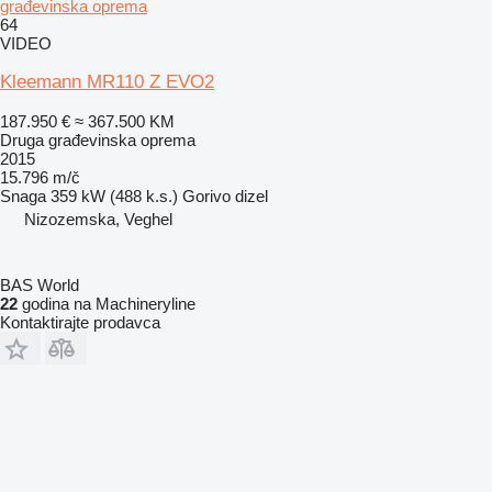
građevinska oprema
64
VIDEO
Kleemann MR110 Z EVO2
187.950 €
≈ 367.500 KM
Druga građevinska oprema
2015
15.796 m/č
Snaga
359 kW (488 k.s.)
Gorivo
dizel
Nizozemska, Veghel
BAS World
22
godina na Machineryline
Kontaktirajte prodavca