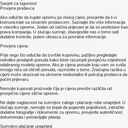
Savjeti za sigurnost
Provjera prodavca
Ako odlučite da kupite opremu po niskoj cijeni, provjerite da li vi
komunicirate sa stvarnim prodavcem. Saznajte što više informacija
o vlasniku opreme. Jedan od načina prijevare je da se predstave kao
prava kompanija. U slučaju sumnje, obavijestite nas o tome radi
dodatne kontrole, putem obrasca za povratne informacije.
Provjera cijena
Prije nego što odlučite da izvršite kupovinu, pažljivo pregledajte
nekoliko prodajnih ponuda kako biste razumjeli prosječnu vrijednosti
odabranog modela opreme. Ako je cijena ponude koju vam se sviđa
mnogo niža od sličnih ponuda, razmislite o tome. Značajna razlika u
cijeni može ukazivati ​​na skrivene nedostatke ili pokušaj prodavca da
počini prijevaru.
Nemojte kupovati proizvode čija je cijena previše različita od
prosječne cijene slične opreme.
Ne dajte saglasnost na sumnjive zaloge i plaćanje robe unaprijed. U
slučaju sumnje, nemojte se bojati da pojasnite pojedinosti, zatražite
dodatne fotografije i dokumente za opremu, provjerite autentičnost
dokumenata i postavljajte pitanja.
Sumnjivo plaćanje unaprijed