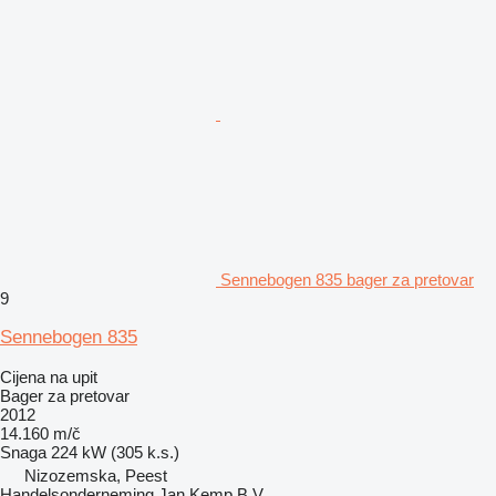
Sennebogen 835 bager za pretovar
9
Sennebogen 835
Cijena na upit
Bager za pretovar
2012
14.160 m/č
Snaga
224 kW (305 k.s.)
Nizozemska, Peest
Handelsonderneming Jan Kemp B.V.