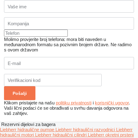
Molimo provjerite broj telefona: mora biti naveden u
međunarodnom formatu sa pozivnim brojem države.
Ne radimo
s ovom državom
Klikom pristajete na našu
politiku privatnosti
i
korisnički ugovor
.
Vaši lični podaci će se obrađivati ​​u svrhu davanja odgovora na
vaš zahtjev.
Rezervni dijelovi za bagerа
Liebherr hidraulične pumpe
Liebherr hidraulični razvodnici
Liebherr
hidraulični motori
Liebherr hidraulični cilindri
Liebherr okretni prsteni