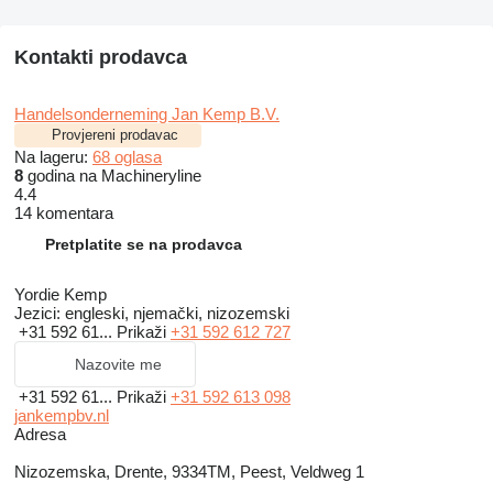
Kontakti prodavca
Handelsonderneming Jan Kemp B.V.
Provjereni prodavac
Na lageru:
68 oglasa
8
godina na Machineryline
4.4
14 komentara
Pretplatite se na prodavca
Yordie Kemp
Jezici:
engleski, njemački, nizozemski
+31 592 61...
Prikaži
+31 592 612 727
Nazovite me
+31 592 61...
Prikaži
+31 592 613 098
jankempbv.nl
Adresa
Nizozemska, Drente, 9334TM, Peest, Veldweg 1