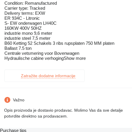
Condition: Remanufactured
Carrier type: Tracked
Delivery terms: EXW
ER 934C - Litronic
S- EW onderwagen LH40C
160KW 400V 50HZ
industrie mono 9,6 meter
industrie steel 7,5 meter
B60 Ketting 52 Schakels 3 ribs rupsplaten 750 MM platen
Ballast 7.5 ton
Centrale vetsmering voor Bovenwagen
Hydraulische cabine verhogingShow more
Zatražite dodatne informacije
Važno
Opis proizvoda je dostavio prodavac. Molimo Vas da sve detalje
potvrdite direktno sa prodavacem.
Purchase tips