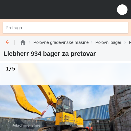
Polovne građevinske mašine
Polovni bageri
P
Liebherr 934 bager za pretovar
1/5