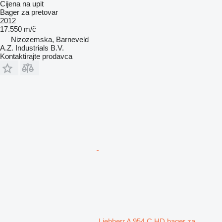
Cijena na upit
Bager za pretovar
2012
17.550 m/č
Nizozemska, Barneveld
A.Z. Industrials B.V.
Kontaktirajte prodavca
Liebherr A 954 C HD bager za