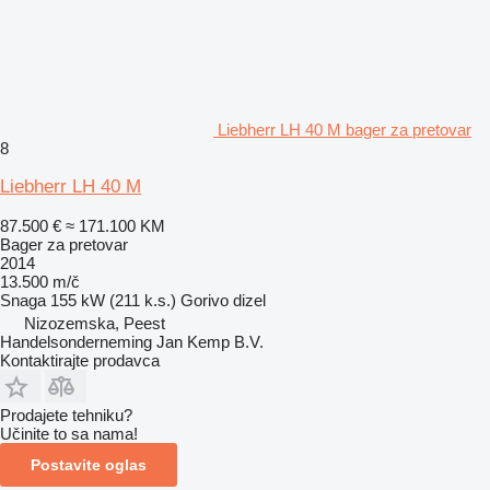
Liebherr LH 40 M bager za pretovar
8
Liebherr LH 40 M
87.500 €
≈ 171.100 KM
Bager za pretovar
2014
13.500 m/č
Snaga
155 kW (211 k.s.)
Gorivo
dizel
Nizozemska, Peest
Handelsonderneming Jan Kemp B.V.
Kontaktirajte prodavca
Prodajete tehniku?
Učinite to sa nama!
Postavite oglas