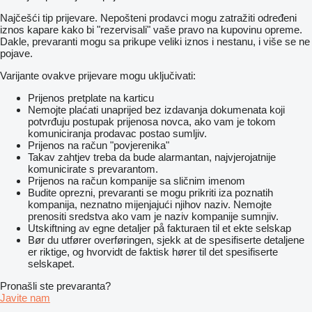
Najčešći tip prijevare. Nepošteni prodavci mogu zatražiti određeni
iznos kapare kako bi "rezervisali" vaše pravo na kupovinu opreme.
Dakle, prevaranti mogu sa prikupe veliki iznos i nestanu, i više se ne
pojave.
Varijante ovakve prijevare mogu uključivati:
Prijenos pretplate na karticu
Nemojte plaćati unaprijed bez izdavanja dokumenata koji
potvrđuju postupak prijenosa novca, ako vam je tokom
komuniciranja prodavac postao sumljiv.
Prijenos na račun "povjerenika"
Takav zahtjev treba da bude alarmantan, najvjerojatnije
komunicirate s prevarantom.
Prijenos na račun kompanije sa sličnim imenom
Budite oprezni, prevaranti se mogu prikriti iza poznatih
kompanija, neznatno mijenjajući njihov naziv. Nemojte
prenositi sredstva ako vam je naziv kompanije sumnjiv.
Utskiftning av egne detaljer på fakturaen til et ekte selskap
Bør du utfører overføringen, sjekk at de spesifiserte detaljene
er riktige, og hvorvidt de faktisk hører til det spesifiserte
selskapet.
Pronašli ste prevaranta?
Javite nam